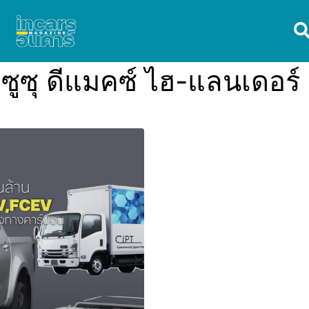
ีซูซุ ดีแมคซ์ ไฮ-แลนเดอ