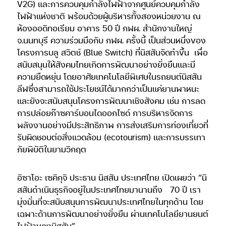
V2G) และการควบคุมกำลังไฟฟ้าจากศูนย์ควบคุมกำลัง
ไฟฟ้าแห่งชาติ พร้อมด้วยผู้บริหารทั้งสองหน่วยงาน ณ
ห้องออดิทอเรียม อาคาร 50 ปี กฟผ. สำนักงานใหญ่
จ.นนทบุรี ความร่วมมือกับ กฟผ. ครั้งนี้ เป็นส่วนหนึ่งของ
โครงการบลู สวิตช์ (Blue Switch) ที่นิสสันจัดทำขึ้น
เพื่อ
สนับสนุนให้สังคมไทยเกิดการพัฒนาอย่างยั่งยืนและมี
ความยืดหยุ่น โดยอาศัยเทคโนโลยีพิเศษในรถยนต์นิสสัน
ลีฟซึ่งสามารถใช้ประโยชน์ได้มากกว่าเป็นแค่ยานพาหนะ
และยังจะสนับสนุนโครงการพัฒนาเชิงสังคม เช่น การลด
การปล่อยก๊าซคาร์บอนไดออกไซด์ การบริหารจัดการ
พลังงานอย่างมีประสิทธิภาพ การส่งเสริมการท่องเที่ยวที่
รับผิดชอบต่อสิ่งแวดล้อม (ecotourism) และการบรรเทา
ภัยพิบัติในยามวิกฤต
อิซาโอะ เซคิกุจิ ประธาน นิสสัน ประเทศไทย เปิดเผยว่า “นิ
สสันดำเนินธุรกิจอยู่ในประเทศไทยมานานถึง
70 ปี เรา
มุ่งมั่นที่จะสนับสนุนการพัฒนาประเทศไทยในทุกด้าน โดย
เฉพาะด้านการพัฒนาอย่างยั่งยืน ผ่านเทคโนโลยียานยนต์
ไฟฟ้าของนิสสัน”