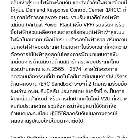
กลับเข้าสู่ระบบไฟฟ้าพร้อมกัน และส่งกำลังไฟฟ้าเสมือนนี้
ให้ศูนย์ Demand Response Control Center (DRCC) ที่
อยู่ภายใต้การดูแลของ กฟผ. ขานรับแนวคิดโรงไฟฟ้า
เสมือน (Virtual Power Plant หรือ VPP) รองรับการรับ
ซื้อไฟฟ้าส่วนเหลือจากแบตเตอรี่รถยนต์ไฟฟ้าเข้าสู่ระบบ
ไฟฟ้าในอนาคต เพื่อเป็นระบบสำรองไฟฟ้าช่วยเสริมความ
มั่นคงไฟฟ้าของประเทศ โดยเฉพาะในช่วงเวลาที่เกิดความ
ต้องการใช้ไฟฟ้าสูงสุดในโครงการพัฒนาแผนการขับ
เคลื่อนการดำเนินงานด้านสมาร์ทกริดของประเทศไทย
ระยะปานกลาง พ.ศ. 2565 – 2574
ภายใต้โครงการ
ทดสอบนวัตกรรมที่นำเทคโนโลยีมาสนับสนุนการให้บริการ
ด้านพลังงาน (ERC Sandbox) ระยะที่ 2 โดยความร่วมมือ
ระหว่าง กฟผ. กับนิสสัน ประเทศไทย ในครั้งนี้ จะเป็นการ
ขับเคลื่อนสำคัญสำหรับการศึกษาเทคโนโลยี V2G ที่เหมาะ
สมกับประเทศไทย รวมถึงการนำข้อมูลมาใช้จัดทำข้อ
กำหนดและระเบียบปฏิบัติให้สอดรับกับแนวทางการใช้
พลังงานรูปแบบใหม่ในอนาคตต่อไป
ปัจจุบัน นิสสันจำหน่ายรถยนต์ขับเคลื่อนระบบไฟฟ้า
2 รุ่น