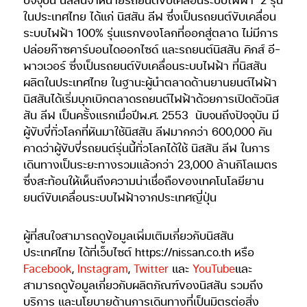
ในประเทศไทย ได้แก่ นิสสัน ลีฟ ซึ่งเป็นรถยนต์ขับเคลื่อน
ระบบไฟฟ้า 100% รุ่นแรกของโลกที่ออกสู่ตลาด ไม่มีการ
ปล่อยก๊าซคาร์บอนไดออกไซด์ และรถยนต์นิสสัน คิกส์ อี-
พาวเวอร์ ซึ่งเป็นรถยนต์ขับเคลื่อนระบบไฟฟ้า ที่นิสสัน
ผลิตในประเทศไทย ในฐานะผู้นำตลาดด้านยานยนต์ไฟฟ้า
นิสสันได้เริ่มบุกเบิกตลาดรถยนต์ไฟฟ้าด้วยการเปิดตัวนิส
สัน ลีฟ เป็นครั้งแรกเมื่อปีพ.ศ. 2553
นับจนถึงปัจจุบัน มี
ผู้ขับขี่ทั่วโลกที่หันมาใช้นิสสัน ลีฟมากกว่า 600,000 คัน
คาดว่าผู้ขับขี่รถยนต์รุ่นนี้ทั่วโลกได้ใช้ นิสสัน ลีฟ ในการ
เดินทางเป็นระยะทางรวมแล้วกว่า 23,000 ล้านกิโลเมตร
ซึ่งสะท้อนให้เห็นถึงความน่าเชื่อถือของเทคโนโลยียาน
ยนต์ขับเคลื่อนระบบไฟฟ้าจากประเทศญี่ปุ่น
ผู้ที่สนใจสามารถดูข้อมูลเพิ่มเติมเกี่ยวกับนิสสัน
ประเทศไทย ได้ที่เว็บไซต์ https://nissan.co.th หรือ
Facebook
,
Instagram
,
Twitter
และ
YouTube
และ
สามารถดูข้อมูลเกี่ยวกับผลิตภัณฑ์ของนิสสัน รวมถึง
บริการ และนโยบายด้านการเดินทางที่เป็นมิตรต่อสิ่ง