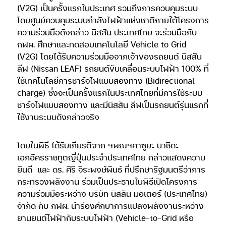
(V2G) เป็นครั้งแรกในประเทศ รวมถึงการควบคุมระบบ
โดยศูนย์ควบคุมระบบกำลังไฟฟ้าแห่งชาติภายใต้โครงการ
ความร่วมมือดังกล่าว นิสสัน ประเทศไทย จะร่วมมือกับ
กฟผ. ศึกษาและทดสอบเทคโนโลยี Vehicle to Grid
(V2G) โดยได้รับความร่วมมือจากเจ้าของรถยนต์ นิสสัน
ลีฟ (Nissan LEAF) รถยนต์ขับเคลื่อนระบบไฟฟ้า 100% ที่
ใช้เทคโนโลยีการชาร์จไฟแบบสองทาง (Bidirectional
charge) ซี่งจะเป็นครั้งแรกในประเทศไทยที่มีการใช้ระบบ
ชาร์จไฟแบบสองทาง และมีนิสสัน ลีฟเป็นรถยนต์รุ่นแรกที่
ใช้งานระบบดังกล่าวจริง
โดยในพิธี ได้รับเกียรติจาก ฯพณฯคาซูยะ นาชิดะ
เอกอัครราชทูตญี่ปุ่นประจำประเทศไทย กล่าวแสดงความ
ยินดี
และ ดร. ศิริ จิระพงษ์พันธ์ ที่ปรึกษารัฐมนตรีว่าการ
กระทรวงพลังงาน ร่วมเป็นประธานในพิธีเปิดโครงการ
ความร่วมมือระหว่าง บริษัท นิสสัน มอเตอร์ (ประเทศไทย)
จำกัด กับ กฟผ. นำร่องศึกษาการแปลงพลังงานระหว่าง
ยานยนต์ไฟฟ้ากับระบบไฟฟ้า (Vehicle-to-Grid หรือ