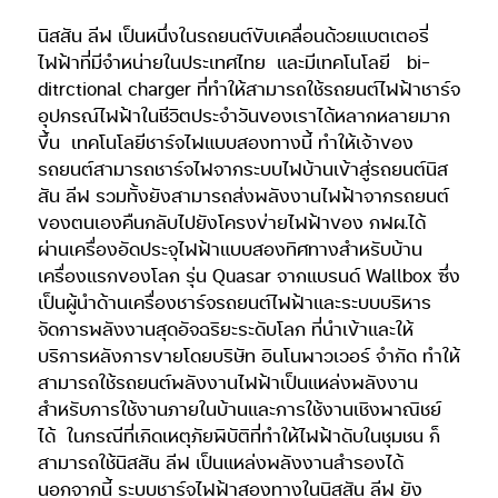
นิสสัน ลีฟ เป็นหนึ่งในรถยนต์ขับเคลื่อนด้วยแบตเตอรี่
ไฟฟ้าที่มีจำหน่ายในประเทศไทย
และมีเทคโนโลยี
bi-
ditrctional charger ที่ทำให้สามารถใช้รถยนต์ไฟฟ้าชาร์จ
อุปกรณ์ไฟฟ้าในชีวิตประจำวันของเราได้หลากหลายมาก
ขึ้น
เทคโนโลยีชาร์จไฟแบบสองทางนี้ ทำให้เจ้าของ
รถยนต์สามารถชาร์จไฟจากระบบไฟบ้านเข้าสู่รถยนต์นิส
สัน ลีฟ รวมทั้งยังสามารถส่งพลังงานไฟฟ้าจากรถยนต์
ของตนเองคืนกลับไปยังโครงข่ายไฟฟ้าของ กฟผ.ได้
ผ่านเครื่องอัดประจุไฟฟ้าแบบสองทิศทางสำหรับบ้าน
เครื่องแรกของโลก รุ่น Quasar จากแบรนด์ Wallbox ซึ่ง
เป็นผู้นำด้านเครื่องชาร์จรถยนต์ไฟฟ้าและระบบบริหาร
จัดการพลังงานสุดอัจฉริยะระดับโลก ที่นำเข้าและให้
บริการหลังการขายโดยบริษัท อินโนพาวเวอร์ จำกัด ทำให้
สามารถใช้รถยนต์พลังงานไฟฟ้าเป็นแหล่งพลังงาน
สำหรับการใช้งานภายในบ้านและการใช้งานเชิงพาณิชย์
ได้
ในกรณีที่เกิดเหตุภัยพิบัติที่ทำให้ไฟฟ้าดับในชุมชน ก็
สามารถใช้นิสสัน ลีฟ เป็นแหล่งพลังงานสำรองได้
นอกจากนี้ ระบบชาร์จไฟฟ้าสองทางในนิสสัน ลีฟ ยัง