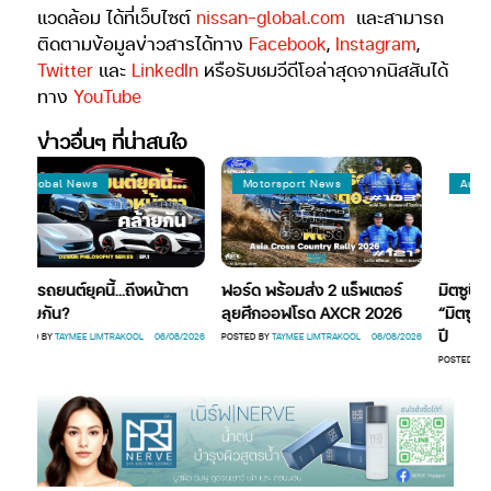
แวดล้อม ได้ที่เว็บไซต์
nissan-global.com
และสามารถ
ติดตามข้อมูลข่าวสารได้ทาง
Facebook
,
Instagram
,
Twitter
และ
LinkedIn
หรือรับชมวีดีโอล่าสุดจากนิสสันได้
ทาง
YouTube
ข่าวอื่นๆ ที่น่าสนใจ
lobal News
Motorsport News
Automotiv
รถยนต์ยุคนี้…ถึงหน้าตา
ฟอร์ด พร้อมส่ง 2 แร็พเตอร์
มิตซูบิชิ Enj
ายกัน?
ลุยศึกออฟโรด AXCR 2026
“มิตซูรุ” รี
ปี
D BY
TAYMEE LIMTRAKOOL
06/08/2026
POSTED BY
TAYMEE LIMTRAKOOL
06/08/2026
POSTED BY
JUTAMA