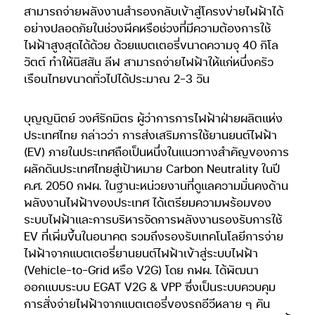
สามารถจ่ายพลังงานสำรองกลับเข้าสู่โครงข่ายไฟฟ้าได้
อย่างปลอดภัยในช่วงพีคหรือช่วงที่มีความต้องการใช้
ไฟฟ้าสูงสุดได้ด้วย ด้วยแบตเตอรี่ขนาดความจุ 40 กิโล
วัตต์ ทำให้นิสสัน ลีฟ สามารถจ่ายไฟฟ้าให้แก่หนึ่งครัว
เรือนไทยขนาดทั่วไปได้ประมาณ 2-3 วัน
บุญญนิตย์ วงศ์รักมิตร ผู้ว่าการการไฟฟ้าฝ่ายผลิตแห่ง
ประเทศไทย กล่าวว่า การส่งเสริมการใช้ยานยนต์ไฟฟ้า
(EV) ภายในประเทศถือเป็นหนึ่งในแนวทางสำคัญของการ
ผลักดันประเทศไทยสู่เป้าหมาย Carbon Neutrality ในปี
ค.ศ. 2050 กฟผ. ในฐานะหน่วยงานที่ดูแลความมั่นคงด้าน
พลังงานไฟฟ้าของประเทศ ได้เตรียมความพร้อมของ
ระบบไฟฟ้าและการบริหารจัดการพลังงานรองรับการใช้
EV ที่เพิ่มขึ้นในอนาคต รวมถึงรองรับเทคโนโลยีการจ่าย
ไฟฟ้าจากแบตเตอรี่ยานยนต์ไฟฟ้าเข้าสู่ระบบไฟฟ้า
(Vehicle-to-Grid หรือ V2G) โดย กฟผ. ได้พัฒนา
ออกแบบระบบ EGAT V2G & VPP ซึ่งเป็นระบบควบคุม
การสั่งจ่ายไฟฟ้าจากแบตเตอรี่ของรถอีวีหลาย ๆ คัน