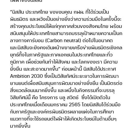
“นิสสัน ประเทศไทย ขอขอบคุณ กฟผ. ที่ได้ร่วมเป็น
พันธมิตร และหวังเป็นอย่างยิ่งว่าความร่วมมือในครั้งนี้จะ
สร้างคุณประโยชน์ให้แก่ทุกภาคส่วนของสังคมไทย พร้อม
สนับสนุนให้ประเทศไทยสามารถบรรลุเป้าหมายความเป็นก
ลางทางคาร์บอน (Carbon neutral) ต่อไปในอนาคต
และนิสสันจะยังคงเดินหน้าขยายเครือข่ายพันธมิตรเชิงกล
ยุทธ์ทั้งในภาครัฐและภาคเอกชนในประเทศไทยและทั่ว
ภูมิภาค เพื่อช่วยกันทำให้สังคม และโลกของเรา มีความ
ยั่งยืน และสะอาดมากขึ้น” ก่อนหน้านี้ นิสสันได้ประกาศ
Ambition 2030 ซึ่งเป็นวิสัยทัศน์ระยะยาวในการพัฒนา
ยานยนต์เพื่อสนับสนุนการพัฒนาอย่างยั่งยืน เป็นมิตรต่อ
สิ่งแวดล้อมมมากยิ่งขึ้น และหนึ่งในกิจกรรมที่จะบรรลุ
วิสัยทัศน์นี้ คือ โครงการ บลู สวิตช์
ซึ่งได้เปิดตัวใน
ประเทศไทยเมื่อเดือนมกราคม 2565 โดยนิสสันได้ร่วมมือ
กับภาครัฐและองค์กรพันธมิตรหลายแห่งในการศึกษา
แนวทางที่จะใช้รถยนต์ไฟฟ้าให้เกิดประโยชน์ในด้านอื่นๆ
มากยิ่งขึ้น