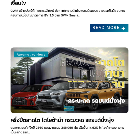
เงื่อนไข
GWM สร้างประวัติศาสตร์หน้าใหม่ ประกาศความสำเร็จแบรนด์รถยนต์รายแรกที่ผลิตชดเชย
ครบตามเงื่อนไขมาตรการ EV 3.5 จาก GWM Smart…
READ MORE
Automotive News
ครึ่งปีตลาดโต โตโยต้านำ กระบะลด รถยนต์นั่งพุ่ง
ตลาดรถยนต์ครึ่งปี 2569 ยอดขายรวม 346,966 คัน เพิ่มขึ้น 14.63% โตโยต้าครองความ
เป็นผู้นำตลาด…