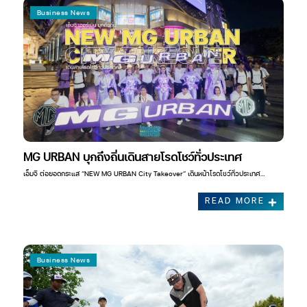
Business News
MG URBAN บุกถึงถิ่นเดินสายโรดโชว์ทั่วประเทศ
เอ็มจี ต่อยอดกระแส “NEW MG URBAN City Takeover” เดินหน้าโรดโชว์ทั่วประเทศ…
READ MORE
Business News