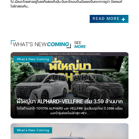
ไม่ เมื่อเราโดยสารอยู่ในรถทั้งสองคันนั้น มันจะชัดเจนขึ้นเมื่อลองจินตนาการดูว่า มีรถยนต์
ไฟฟ้าสองคัน…
READ MORE
What's New Coming
Wh
ลัง
พี่ใหญ่มา ALPHARD-VELLFIRE เริ่ม 3.59 ล้านบาท
บริด
โตโยต้าแนะนำ TOYOTA ALPHARD และ VELLFIRE รุ่นปรับปรุงใหม่ ปี 2569 พร้อม
พรีเ
00...
แนะนำรุ่นย่อยใหม่ล่าสุด HEV...
What's New Coming
Wh