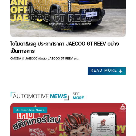
โอโมดา&เจคู ประกาศราคา JAECOO 6T REEV อย่าง
เป็นทางการ
OMODA & JAECOO เปิดตัว JAECOO 6T REEV รถ…
READ MORE
Automotive News
Au