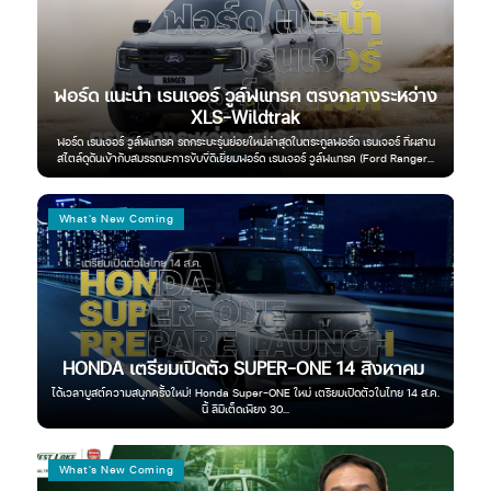
่าง
ฟอร์ด แนะนำ เรนเจอร์ วูล์ฟแทรค ตรงกลางระหว่าง
XLS-Wildtrak
รกของ
ฟอร์ด เรนเจอร์ วูล์ฟแทรค รถกระบะรุ่นย่อยใหม่ล่าสุดในตระกูลฟอร์ด เรนเจอร์ ที่ผสาน
เมื่
สไตล์ดุดันเข้ากับสมรรถนะการขับขี่ดีเยี่ยมฟอร์ด เรนเจอร์ วูล์ฟแทรค (Ford Ranger...
Toyo
What's New Coming
Wh
นิ
นิสส
HONDA เตรียมเปิดตัว SUPER-ONE 14 สิงหาคม
สุนท
ให้ท
ได้เวลาบูสต์ความสนุกครั้งใหม่! Honda Super-ONE ใหม่ เตรียมเปิดตัวในไทย 14 ส.ค.
วัน
..
นี้ ลิมิเต็ดเพียง 30...
What's New Coming