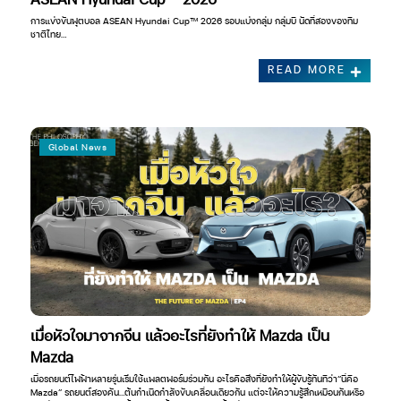
การแข่งขันฟุตบอล ASEAN Hyundai Cup™ 2026 รอบแบ่งกลุ่ม กลุ่มบี นัดที่สองของทีม
ชาติไทย…
READ MORE
Global News
เมื่อหัวใจมาจากจีน แล้วอะไรที่ยังทำให้ Mazda เป็น
Mazda
เมื่อรถยนต์ไฟฟ้าหลายรุ่นเริ่มใช้แพลตฟอร์มร่วมกัน อะไรคือสิ่งที่ยังทำให้ผู้ขับรู้ทันทีว่า“นี่คือ
Mazda” รถยนต์สองคัน…ต้นกำเนิดกำลังขับเคลื่อนเดียวกัน แต่จะให้ความรู้สึกเหมือนกันหรือ