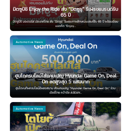
มิตซูบิชิ Enjoy the Ride ส่ง “มิตซูรุ” รีเฟรชแบรนด์รับ
0%
65 ปี
เ
นหน้า
โอกาส
มิตซูบิชิ มอเตอร์ส ประเทศไทย ส่ง “มิตซูรุ” รีเฟรชภาพลักษณ์แบรนด์รับ 65 ปี พร้อมเชื่อม
เอ็
แนวคิด “Enjoy...
Automotive News
Au
ทุก
ฮุนไดครบไลน์ใส่แคมเปญ Hyundai Game On, Deal
ซู
On ลดสูงสุด 5 แสนบาท
 The
ฮุนไดขนทัพครบไลน์อัพลงสนาม ส่งแคมเปญ “Hyundai Game On, Deal On” ร่วม
ซูซ
เชียร์ไทย คว้าชัย ASEAN...
Automotive News
Au