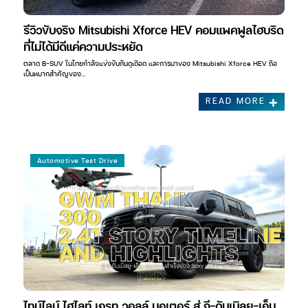
รีวิวขับจริง Mitsubishi Xforce HEV คอมแพคฟูลไฮบริด
ที่ไม่ได้มีดีแค่ความประหยัด
ตลาด B-SUV ในไทยกำลังแข่งขันกันดุเดือด และการมาของ Mitsubishi Xforce HEV ถือ
เป็นหมากสำคัญของ…
READ MORE
Automotive Test Drive
ไทม์ไลน์ ไฮไลท์ เกรท วอลล์ มอเตอร์ สู่ จี-ดับเบิลยู-เอ็ม