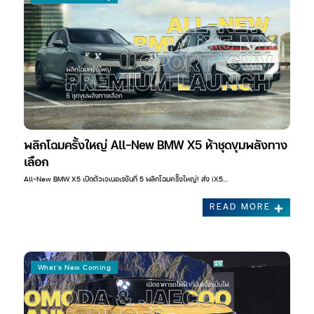
พลิกโฉมครั้งใหญ่ All-New BMW X5 ห้าชุดขุมพลังทาง
เลือก
All-New BMW X5 เปิดตัวเจเนอเรชันที่ 5 พลิกโฉมครั้งใหญ่! ส่ง iX5…
READ MORE
What's New Coming