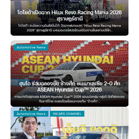
G
G
โตโยต้าเปิดฉาก Hilux Revo Racing Mania 2026
สุราษฎร์ธานี
GW
อกย้ำ
โตโยต้า ระเบิดความมันส์สนั่นใต้! ปิดฉากสนามแรก “Hilux Revo Racing Mania
้ง...
2026” สุราษฎร์ธานี แฟนมอเตอร์สปอร์ตแห่ร่วมงานล้นหลามบริษัท...
Automotive News
Au
EX
ฮุนได ร่วมฉลองชัย ช้างศึก ชนะมาเลเซีย 2-0 ศึก
ASEAN Hyundai Cup™ 2026
ค
ยพลิก
ignเม
การแข่งขันฟุตบอล ASEAN Hyundai Cup™ 2026 รอบแบ่งกลุ่ม กลุ่มบี นัดที่สองของ
ตล
ทีมชาติไทย จบลงด้วยชัยชนะของทัพ “ช้างศึก”...
Automotive News
INCARS CHANNEL