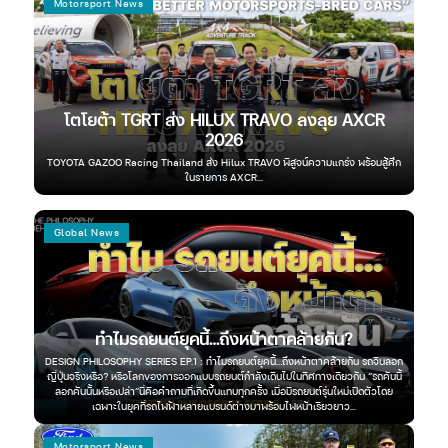
Motorsport News
Au
โตโยต้า TGRT ส่ง HILUX TRAVO ลงลุย AXCR
ฮุ
าท
2026
้อม
TOYOTA GAZOO Racing Thailand ส่ง Hilux TRAVO พิสูจน์ความแกร่ง พร้อมสู้ศึก
ฮุ
ในรายการ AXCR...
Global News
Au
ทำไมรถยนต์ยุคนี้…ถึงหน้าตาคล้ายกัน?
่าง
โ
DESIGN PHILOSOPHY SERIES EP.1 : ทำไมรถยนต์ยุคนี้…ถึงหน้าตาคล้ายกัน รถจีนลอก
ญี่ปุ่นจริงหรือ? หรือโลกของการออกแบบรถยนต์กำลังเดินไปในทิศทางเดียวกัน “รถคันนี้
ผสาน
ลอกคันนั้นหรือเปล่า”นี่คือคำถามที่เกิดขึ้นแทบทุกครั้ง เมื่อมีรถยนต์รุ่นใหม่เปิดตัวโดย
โ
r...
เฉพาะในยุคที่รถไฟฟ้าหลายแบรนด์ต่างมาพร้อมไฟหน้าเรียวยาว...
Motorsport News