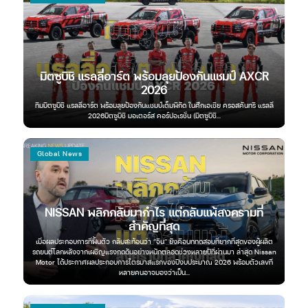
ก
มิตซูบิชิ แรลลี่อาร์ต พร้อมลุยป้องกันแชมป์ AXCR
ฟ
2026
องของ
ทีมมิตซูบิชิ แรลลี่อาร์ต พร้อมลุยป้องกันแชมป์เต็มพิกัด ในศึกเอเชีย ครอสคันทรี แรลลี่
ฟอร์
2026มิตซูบิชิ มอเตอร์ส คอร์ปอเรชั่น (มิตซูบิชิ...
Global News
Au
็น
NISSAN พลิกกลับมากำไร แต่กลับแพ้สงครามที่
สำคัญที่สุด
มิต
่า“นี่
หมือน
เมื่อผลประกอบการที่ฟื้นตัว กลับสะท้อนว่า “จีน” ยังคือบททดสอบที่ยากที่สุดของผู้ผลิต
ว่า มี
รถยนต์โลกหลังจากเผชิญแรงกดดันอย่างหนักตลอดช่วงหลายปีที่ผ่านมา ล่าสุด Nissan
ช้
Motor ได้ประกาศผลประกอบการไตรมาสแรกของปีงบประมาณ 2026 พร้อมตัวเลขที่
มิตซู
หลายคนอาจมองว่าเป็น...