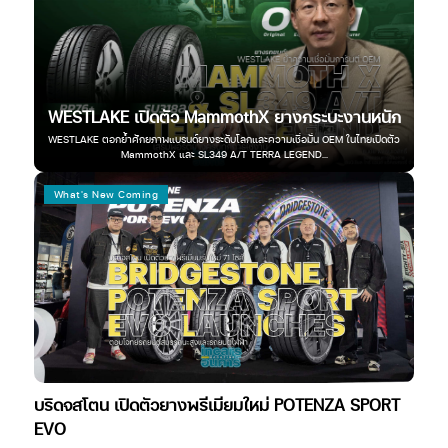
Wh
ุก
WESTLAKE เปิดตัว MammothX ยางกระบะงานหนัก
 เริ่ม
WESTLAKE ตอกย้ำศักยภาพแบรนด์ยางระดับโลกและความเชื่อมั่น OEM ในไทยเปิดตัว
MammothX และ SL349 A/T TERRA LEGEND...
MG G
ว
What's New Coming
บริดจสโตน เปิดตัวยางพรีเมียมใหม่ POTENZA SPORT
EVO