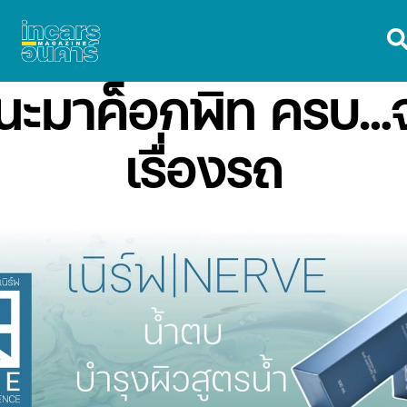
ะมาค็อกพิท ครบ…จ
เรื่องรถ