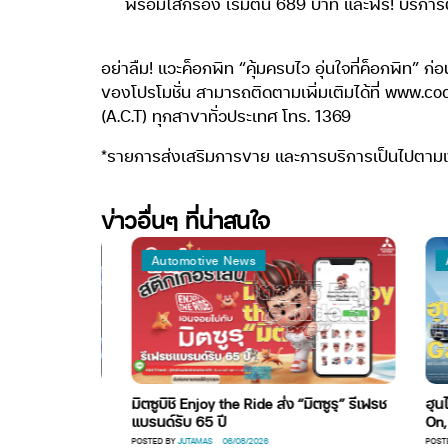
พร้อมไส้กรอง เริ่มต้น 689 บาท และฟรี! บริกา
อย่าลืม! แวะค็อกพิท “คุ้มครบไว อุ่นใจที่ค็อกพิท” 
ของโปรโมชั่น สามารถติดตามเพิ่มเติมได้ที่ www.coc
(A.C.T) ทุกสาขาทั่วประเทศ โทร. 1369
*รายการส่งเสริมการขาย และการบริการเป็นไปตามเงื
ข่าวอื่นๆ ที่น่าสนใจ
Automotive News
Aut
ลุยศึกออฟโรด
มิตซูบิชิ Enjoy the Ride ส่ง “มิตซูรุ” รีเฟรช
ฮุนได
แบรนด์รับ 65 ปี
On, De
6
POSTED BY
JUTAMAS
06/08/2026
POSTED B