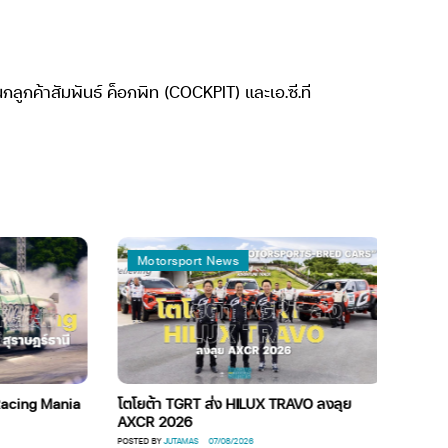
ลูกค้าสัมพันธ์ ค็อกพิท (COCKPIT) และเอ.ซี.ที
Motorsport News
Globa
ing Mania
โตโยต้า TGRT ส่ง HILUX TRAVO ลงลุย
ทำไมรถยน
AXCR 2026
POSTED BY
TA
POSTED BY
JUTAMAS
07/08/2026