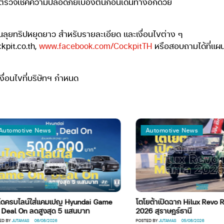
รตรวจเช็คความปลอดภัยเบื้องต้นก่อนเดินทางอีกด้วย
ก่อนลุยทริปหยุดยาว สำหรับรายละเอียด และเงื่อนไขต่าง ๆ
kpit.co.th,
www.facebook.com/CockpitTH
หรือสอบถามได้ที่แผนก
่อนไขที่บริษัทฯ กำหนด
omotive News
Automotive News
ครบไลน์ใส่แคมเปญ Hyundai Game
โตโยต้าเปิดฉาก Hilux Revo Rac
al On ลดสูงสุด 5 แสนบาท
2026 สุราษฎร์ธานี
Y
JUTAMAS
06/08/2026
POSTED BY
JUTAMAS
05/08/2026