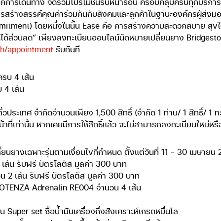
การเดินทาง จัดรวมโปรโมชั่นรับหน้าร้อน ครอบคลุมครบทุกบริการ 
สร้างสรรค์คุณค่าร่วมกันกับสังคมและลูกค้าในฐานะองค์กรผู้ส่งมอบ
ment) โดยหนึ่งในนั้น Ease คือ การสร้างความสะดวกสบาย สุขใจ
.ได้ส่วนลด” เพียงลงทะเบียนออนไลน์นัดหมายเปลี่ยนยาง Bridgestone 
.th/appointment
รับทันที
ครบ 4 เส้น
 4 เส้น
สาขาทั่วประเทศ จำกัดจำนวนเพียง 1,500 สิทธิ์ (จำกัด 1 ท่าน/ 1 สิทธิ์
ี่เท่านั้น หากเคยมีการใช้สิทธิ์แล้ว จะไม่สามารถลงทะเบียนใหม่หรือใช
ปลี่ยนยางเฉพาะรุ่นตามเงื่อนไขที่กำหนด ตั้งแต่วันที่ 11 – 30 เมษา
ส้น รับฟรี บัตรโลตัส มูลค่า 300 บาท
2 เส้น รับฟรี บัตรโลตัส มูลค่า 300 บาท
POTENZA Adrenalin RE004 จำนวน 4 เส้น
Super set ซื้อน้ำมันเครื่องกึ่งสังเคราะห์เกรดหมื่นโล