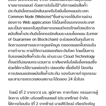
ขายยางรถยนต์ ด้วยการริเริ่มใช้“บริการหนังสือค้ำ
ประกันอิเล็กทรอนิกส์บนเทคโนโลยีบล็อกเชนประเภท
Common Node (Website)”ซึ่งสามารถใช้บริการผ่าน
ช่องทาง Web application ได้เป็นครั้งแรกของประเทศ
และเป็นรายแรกในธุรกิจยางรถยนต์ของไทยด้วยบริการ
หนังสือค้ำประกันอิเล็กทรอนิกส์บนระบบบล็อกเชน (Letter
of Guarantee on Blockchain) จะช่วยลดต้นทุนในการ
จัดการเอกสารและการดูแลข้อมูล ตลอดจนลดขั้นตอนใน
การทำงาน ภายใต้ความปลอดภัยระดับโลก โดยเป็นการ
รับรองหนังสือค้ำประกัน ผ่านระบบ Cloud Technology
ตั้งแต่ต้นจนจบกระบวนการ อาศัยเทคโนโลยีบล็อกเชนซึ่ง
ช่วยให้การใช้งานคล่องตัว ปลอดภัย เชื่อถือได้ ป้องกัน
การปลอมแปลงหนังสือค้ำประกัน รองรับการทำธุรกรรม
และสามารถตรวจสอบสถานะได้ตลอด 24 ชั่วโมง
โดยมี (ที่ 2 จากขวา) มร. ฟูมิทาคะ ทาคาโอคะ กรรมการผู้
จัดการ บริษัท บริดจสโตนเซลส์ (ประเทศไทย) จำกัด
ให้การต้อนรับ (ที่ 2 จากซ้าย) นายสิริวัฒน์ เกียรติเจริญ