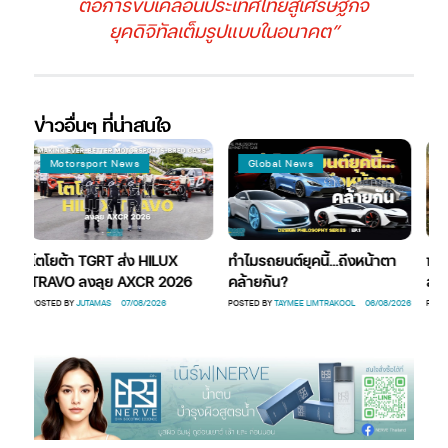
ต่อการขับเคลื่อนประเทศไทยสู่เศรษฐกิจ
ยุคดิจิทัลเต็มรูปแบบในอนาคต”
ข่าวอื่นๆ ที่น่าสนใจ
Motorsport News
Global News
Mo
โตโยต้า TGRT ส่ง HILUX
ทำไมรถยนต์ยุคนี้…ถึงหน้าตา
ฟอร์ด
TRAVO ลงลุย AXCR 2026
คล้ายกัน?
ลุยศ
6
POSTED BY
JUTAMAS
07/08/2026
POSTED BY
TAYMEE LIMTRAKOOL
06/08/2026
POSTED