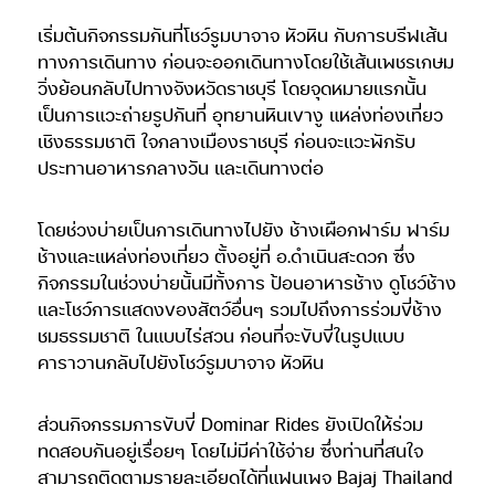
เริ่มต้นกิจกรรมกันที่โชว์รูมบาจาจ หัวหิน กับการบรีฟเส้น
ทางการเดินทาง ก่อนจะออกเดินทางโดยใช้เส้นเพชรเกษม
วิ่งย้อนกลับไปทางจังหวัดราชบุรี โดยจุดหมายแรกนั้น
เป็นการแวะถ่ายรูปกันที่ อุทยานหินเขางู แหล่งท่องเที่ยว
เชิงธรรมชาติ ใจกลางเมืองราชบุรี ก่อนจะแวะพักรับ
ประทานอาหารกลางวัน และเดินทางต่อ
โดยช่วงบ่ายเป็นการเดินทางไปยัง ช้างเผือกฟาร์ม ฟาร์ม
ช้างและแหล่งท่องเที่ยว ตั้งอยู่ที่ อ.ดำเนินสะดวก ซึ่ง
กิจกรรมในช่วงบ่ายนั้นมีทั้งการ ป้อนอาหารช้าง ดูโชว์ช้าง
และโชว์การแสดงของสัตว์อื่นๆ รวมไปถึงการร่วมขี่ช้าง
ชมธรรมชาติ ในแบบไร่สวน ก่อนที่จะขับขี่ในรูปแบบ
คาราวานกลับไปยังโชว์รูมบาจาจ หัวหิน
ส่วนกิจกรรมการขับขี่ Dominar Rides ยังเปิดให้ร่วม
ทดสอบกันอยู่เรื่อยๆ โดยไม่มีค่าใช้จ่าย ซึ่งท่านที่สนใจ
สามารถติดตามรายละเอียดได้ที่แฟนเพจ Bajaj Thailand