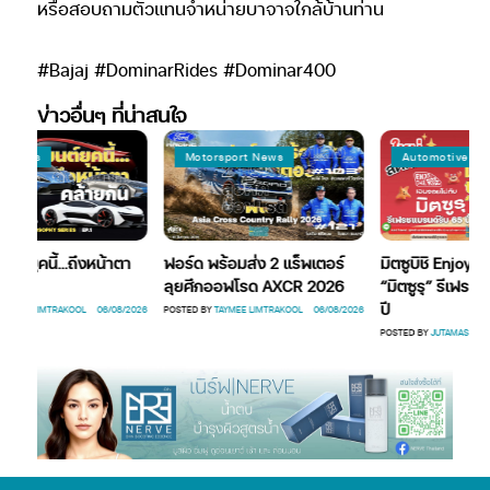
หรือสอบถามตัวแทนจำหน่ายบาจาจใกล้บ้านท่าน
#Bajaj #DominarRides #Dominar400
ข่าวอื่นๆ ที่น่าสนใจ
 News
Motorsport News
Automotive New
์ยุคนี้…ถึงหน้าตา
ฟอร์ด พร้อมส่ง 2 แร็พเตอร์
มิตซูบิชิ Enjoy the
ลุยศึกออฟโรด AXCR 2026
“มิตซูรุ” รีเฟรชแบ
ปี
YMEE LIMTRAKOOL
06/08/2026
POSTED BY
TAYMEE LIMTRAKOOL
06/08/2026
POSTED BY
JUTAMAS
06/0