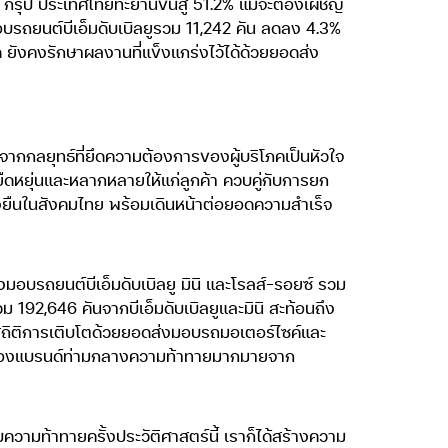
รุ๊ป ประเทศไทยทะยานขึ้นสู่ 51.2% แม้จะต้องเผชิญ
่งมอบรถยนต์บีเอ็มดับเบิลยูรวม 11,242 คัน ลดลง 4.3%
ด ยังคงรักษาผลงานที่แข็งแกร่งไว้ได้ด้วยยอดส่ง
าจากกลยุทธ์ที่ยึดความต้องการของผู้บริโภคเป็นหัวใจ
ืดหยุ่นและหลากหลายให้แก่ลูกค้า ควบคู่กับการยก
่งยืนในสังคมไทย พร้อมเดินหน้าต่อยอดความสำเร็จ
งมอบรถยนต์บีเอ็มดับเบิลยู มินิ และโรลส์-รอยซ์ รวม
192,646 คันจากบีเอ็มดับเบิลยูและมินิ สะท้อนถึง
างสถิติการเติบโตด้วยยอดส่งมอบรถมอเตอร์ไซค์และ
ตร์ของแบรนด์ท่ามกลางความท้าทายมากมายจาก
ความท้าทายครั้งประวัติศาสตร์นี้ เราก็ได้สร้างความ