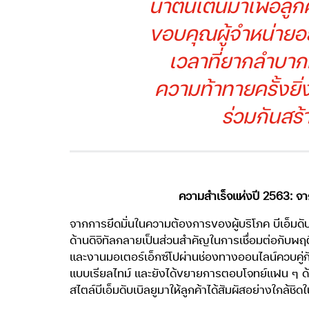
น่าตื่นเต้นมาเพื่อล
ขอบคุณผู้จำหน่ายอย
เวลาที่ยากลำบากท
ความท้าทายครั้งยิ
ร่วมกันสร้
ความสำเร็จแห่งปี 2563: จาก
จากการยึดมั่นในความต้องการของผู้บริโภค บีเอ็มด
ด้านดิจิทัลกลายเป็นส่วนสำคัญในการเชื่อมต่อกับพ
และงานมอเตอร์เอ็กซ์โปผ่านช่องทางออนไลน์ควบคู
แบบเรียลไทม์ และยังได้ขยายการตอบโจทย์แฟน ๆ ด
สไตล์บีเอ็มดับเบิลยูมาให้ลูกค้าได้สัมผัสอย่างใกล้ช