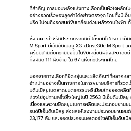
ที่สำคัญ การมอบพลังแห่งทางเลือกเป็นหัวใจหลักใน
อย่างรวดเร็วของลูกค้าได้อย่างตรงจุด โดยทั้งบีเอ็ม
บริด ไปจนถึงรถยนต์ขับเคลื่อนด้วยพลังงานไฟฟ้า
ซึ่งเฉพาะสำหรับประเภทรถยนต์ปลั๊กอินไฮบริด บีเอ็มดับ
M Sport บีเอ็มดับเบิลยู X3 xDrive30e M Sport แล
พร้อมสานต่อความมุ่งมั่นในขับเคลื่อนพลังสะอาดอย่
ทั้งหมด 111 หัวจ่าย ใน 67 แห่งทั่วประเทศไทย
นอกจากทางเลือกที่ยืดหยุ่นและผลิตภัณฑ์ที่หลากหลา
จำหน่ายอย่างเป็นทางการในการขยายบริการที่รวดเร็ว 
มดับเบิลยูในตลาดยนตรกรรมพรีเมียมไทยยอดผลิตที่แ
ห่วงโซ่อุปทานครั้งยิ่งใหญ่ในปี 2563 บีเอ็มดับเบิล
เนื่องและความยืดหยุ่นในการผลิตและประกอบยานยนต์
รนด์บีเอ็มดับเบิลยู ส่งผลให้โรงงานประกอบยานยน
23,177 คัน และยอดประกอบมอเตอร์ไซค์บีเอ็มดับเบิลย