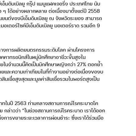
็มดับเบิลยู กรุ๊ป แมนูแฟคเจอริ่ง ประเทศไทย นับ
 ได้อย่างหลากหลาย ต่อเนื่องมาตั้งแต่ปี 2558
านยนต์ของบีเอ็มดับเบิลยู ณ จังหวัดระยอง สามารถ
ะมอเตอร์ไซค์บีเอ็มดับเบิลยู มอเตอร์ราด รวมอีก 9
ย์กลางการผลิตยนตรกรรมระดับโลก ผ่านโครงการ
าทรอนิกส์ในหมู่นักศึกษาอาชีวะขั้นสูงใน
ดยในจำนวนนี้คิดเป็นนักศึกษาหญิงกว่า 27% ตอกย้ำ
และความเท่าเทียมในที่ทำงานอย่างต่อเนื่องของบ
สินเชื่อสูงสุดและมูลค่าสินเชื่อรวมในพอร์ตสูงเป็น
ล้านบาทในปี 2563 ท่ามกลางสถานการณ์โรคระบาดโค
ไทย กล่าวว่า “ในช่วงสถานการณ์โรคระบาด เราได้ออก
นถึงการขยายระยะเวลาการผ่อนชำระ ซึ่งเราได้ร่วมมือ