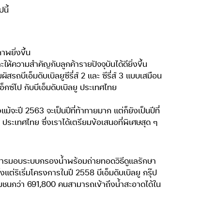
นี้
พยิ่งขึ้น
ห้ความสำคัญกับลูกค้ารายปัจจุบันได้ดียิ่งขึ้น
ถบีเอ็มดับเบิลยูซีรี่ส์ 2 และ ซีรี่ส์ 3 แบบเสมือน
ซ์โป กับบีเอ็มดับเบิลยู ประเทศไทย
จะปี 2563 จะเป็นปีที่ท้าทายมาก แต่ก็ยังเป็นปีที่
ประเทศไทย ซึ่งเราได้เตรียมข้อเสนอที่พิเศษสุด ๆ
จในการมอบระบบกรองน้ำพร้อมถ่ายทอดวิธีดูแลรักษา
่ริเริ่มโครงการในปี 2558 บีเอ็มดับเบิลยู กรุ๊ป
ุมชนกว่า 691,800 คนสามารถเข้าถึงน้ำสะอาดได้ใน