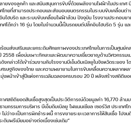
ายของลูกค้า และสนับสนุนการขับขี่ด้วยพลังงานไฟฟ้าในประเทศ บีเอ
ศไทยที่สามารถประกอบและส่งมอบยนตรกรรมในระบบขับเคลื่อนต่าง ๆ
๊กอินไฮบริด และระบบขับเคลื่อนไฟฟ้าล้วน ปัจจุบัน โรงงานประกอบย
ได้กว่า 16 รุ่น โดยในจำนวนนี้เป็นรถยนต์ปลั๊กอินไฮบริด 5 รุ่น แล
ย ยังพร้อมส่งเสริมและยกระดับศักยภาพของประเทศไทยในการเป็นศูน
ี 2558 เพื่อบ่มเพาะทักษะและพัฒนาความเชี่ยวชาญด้านวิศวกรรมเมคค
ังกล่าวได้เข้าร่วมงานกับโรงงานบีเอ็มดับเบิลยูในจังหวัดระยอง โ
ฒนาเศรษฐกิจของไทย และความพยายามในการขับเคลื่อนความหลากหลาย
 มุ่งหน้าเข้าสู่ปีแห่งการเฉลิมฉลองครบรอบ 20 ปี หลังสร้างสถิติยอด
ระกาศสถิติยอดสินเชื่อสูงสุดเป็นประวัติการณ์ด้วยมูลค่า 16,770 
ธานกรรมการบริหาร บีเอ็มดับเบิลยู ไฟแนนเชียล เซอร์วิส ประเทศ
าย ไม่ว่าจะเป็นการพักชำระหนี้ การขยายระยะเวลาการให้สินเชื่อ ไปจ
ับพรีเมียมอย่างต่อเนื่องเช่นเดิม”