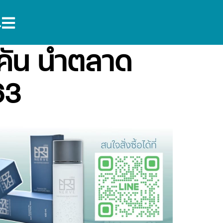
 คัน นำตลาด
63