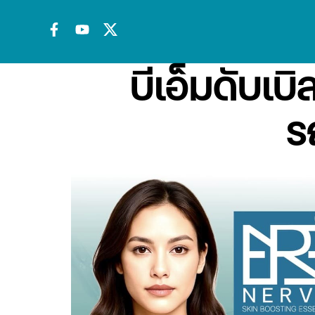
บีเอ็มดับเ
ร