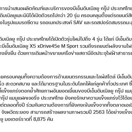
การนำเสนอผลิตภัณฑ์และบริการของบีเอ็มดับเบิลยู กรุ๊ป ประเทศไท
ดับเบิลยูและมินิได้เปิดตัวรถไปกว่า 20 รุ่น ครอบคลุมตั้งแต่รถยนต
 ทั้งในรูปแบบรถซีดาน รถอเนกประสงค์ SAV และรถสปอร์ตสมรรถนะส
เบิลยู กรุ๊ป ประเทศไทยได้เปิดตัวรุ่นใหม่ไปถึง 4 รุ่น ได้แก่ บีเอ็ม
ะบีเอ็มดับเบิลยู X5 xDrive45e M Sport รวมถึงรถยนต์พลังงานไฟฟ้า
างยั่งยืน ด้วยการเดินหน้าขยายเครือข่ายสถานีอัดประจุไฟฟ้าสาธา
ยครอบคลุมทั้งความต้องการด้านยนตรกรรมและไลฟ์สไตล์ บีเอ็มดับเบิ
สะดวกสบาย และได้มาตรฐานในระดับโลกให้แก่ลูกค้าทั่วประเทศ ซึ่งเป
ข็งแกร่งตอกย้ำศักยภาพอันยอดเยี่ยมของบีเอ็มดับเบิลยู กรุ๊ป แมน
ยู กรุ๊ป แมนูแฟคเจอริ่ง ประเทศไทย ยังคงรักษาความแข็งแกร่งไว้ได้
ตลอดทั้งปี ร่วมกับความต้องการที่ยังคงเข้มแข็งจากทั้งตลาดเอเช
ต์ จังหวัดระยอง สามารถสร้างผลงานภาพรวมปี 2563 ได้อย่างแข็งแ
ู มอเตอร์ราดที่ 8,875 คัน