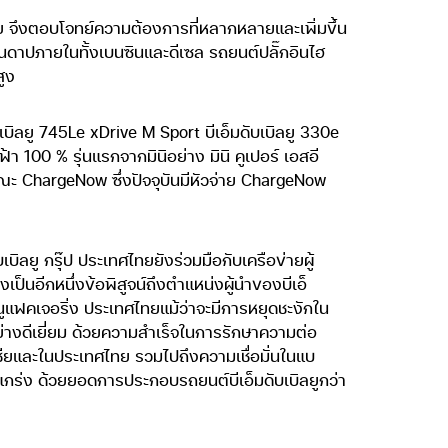
ย จึงตอบโจทย์ความต้องการที่หลากหลายและเพิ่มขึ้น
์สันดาปภายในทั้งเบนซินและดีเซล รถยนต์ปลั๊กอินไฮ
ูง
ดับเบิลยู 745Le xDrive M Sport บีเอ็มดับเบิลยู 330e
 100 % รุ่นแรกจากมินิอย่าง มินิ คูเปอร์ เอสอี
รณะ ChargeNow ซึ่งปัจจุบันมีหัวจ่าย ChargeNow
ลยู กรุ๊ป ประเทศไทยยังร่วมมือกับเครือข่ายผู้
็นอีกหนึ่งข้อพิสูจน์ถึงตำแหน่งผู้นำของบีเอ็
ูแฟคเจอริ่ง ประเทศไทยแม้ว่าจะมีการหยุดชะงักใน
อย่างดีเยี่ยม ด้วยความสำเร็จในการรักษาความต่อ
ียและในประเทศไทย รวมไปถึงความเชื่อมั่นในแบ
กร่ง ด้วยยอดการประกอบรถยนต์บีเอ็มดับเบิลยูกว่า