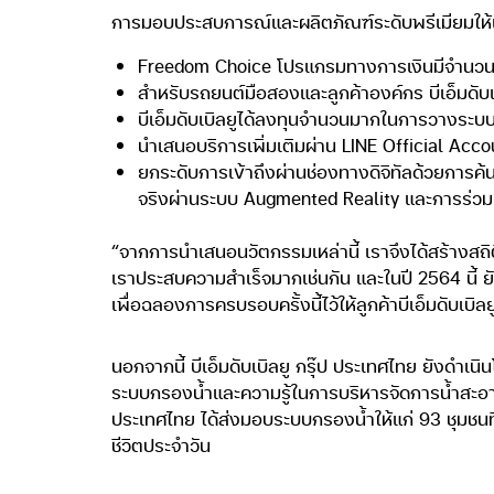
การมอบประสบการณ์และผลิตภัณฑ์ระดับพรีเมียมให้แก
Freedom Choice โปรแกรมทางการเงินมีจำนวนสัญญา
สำหรับรถยนต์มือสองและลูกค้าองค์กร บีเอ็มดับเ
บีเอ็มดับเบิลยูได้ลงทุนจำนวนมากในการวางระบบก
นำเสนอบริการเพิ่มเติมผ่าน LINE Official Accoun
ยกระดับการเข้าถึงผ่านช่องทางดิจิทัลด้วยการค้นหา
จริงผ่านระบบ Augmented Reality และการร่วมน
“จากการนำเสนอนวัตกรรมเหล่านี้ เราจึงได้สร้างสถิติ
เราประสบความสำเร็จมากเช่นกัน และในปี 2564 นี้ ยั
เพื่อฉลองการครบรอบครั้งนี้ไว้ให้ลูกค้าบีเอ็มดับเบ
นอกจากนี้ บีเอ็มดับเบิลยู กรุ๊ป ประเทศไทย ยังดำ
ระบบกรองน้ำและความรู้ในการบริหารจัดการน้ำสะอาด เพ
ประเทศไทย ได้ส่งมอบระบบกรองน้ำให้แก่ 93 ชุมชนท
ชีวิตประจำวัน