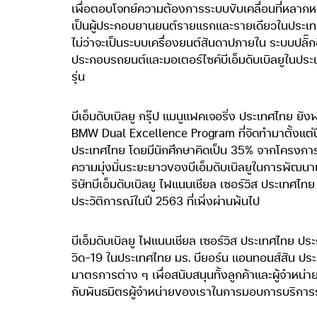
เพื่อตอบโจทย์ความต้องการระบบขับเคลื่อนที่หลากหล
เป็นผู้ประกอบยานยนต์รายแรกและรายเดียวในประเท
ไม่ว่าจะเป็นระบบเครื่องยนต์สันดาปภายใน ระบบปลั
ประกอบรถยนต์และมอเตอร์ไซค์บีเอ็มดับเบิลยูในประเทศ
รุ่น
บีเอ็มดับเบิลยู กรุ๊ป แมนูแฟคเจอริ่ง ประเทศไท
BMW Dual Excellence Program ที่จัดทำมาตั้งแต่ป
ประเทศไทย โดยมีนักศึกษาคิดเป็น 35% จากโครงการด
ความมุ่งมั่นระยะยาวของบีเอ็มดับเบิลยูในการพั
ริษัทบีเอ็มดับเบิลยู ไฟแนนเชียล เซอร์วิส ประเทศไทย
ประวัติการณ์ในปี 2563 ที่เพิ่งผ่านพ้นไป
บีเอ็มดับเบิลยู ไฟแนนเชียล เซอร์วิส ประเทศไทย ป
วิด-19 ในประเทศไทย มร. บียอร์น แอนทอนส์สัน ประ
มาตรการต่าง ๆ เพื่อสนับสนุนทั้งลูกค้าและผู้จำหน่
กับพันธมิตรผู้จำหน่ายของเราในการมอบการบริการระด