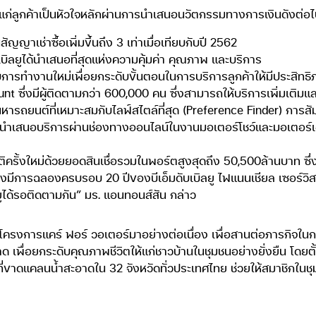
่ลูกค้าเป็นหัวใจหลักผ่านการนำเสนอนวัตกรรมทางการเงินดังต่อไป
เช่าซื้อเพิ่มขึ้นถึง 3 เท่าเมื่อเทียบกับปี 2562
บิลยูได้นำเสนอที่สุดแห่งความคุ้มค่า คุณภาพ และบริการ
ารทำงานใหม่เพื่อยกระดับขั้นตอนในการบริการลูกค้าให้มีประสิทธิภา
t ซึ่งมีผู้ติดตามกว่า 600,000 คน ซึ่งสามารถให้บริการเพิ่มเติมและใ
รถยนต์ที่เหมาะสมกับไลฟ์สไตล์ที่สุด (Preference Finder) การสัมผัสร
ำเสนอบริการผ่านช่องทางออนไลน์ในงานมอเตอร์โชว์และมอเตอร์เอ็ก
ครั้งใหม่ด้วยยอดสินเชื่อรวมในพอร์ตสูงสุดถึง 50,500ล้านบาท ซึ่งแม้
งมีการฉลองครบรอบ 20 ปีของบีเอ็มดับเบิลยู ไฟแนนเชียล เซอร์วิส 
ิลยูได้รอติดตามกัน” มร. แอนทอนส์สัน กล่าว
เนินโครงการแคร์ ฟอร์ วอเตอร์มาอย่างต่อเนื่อง เพื่อสานต่อภารกิ
ื่อยกระดับคุณภาพชีวิตให้แก่ชาวบ้านในชุมชนอย่างยั่งยืน โดยตั้งแต
ี่ขาดแคลนน้ำสะอาดใน 32 จังหวัดทั่วประเทศไทย ช่วยให้สมาชิกในช