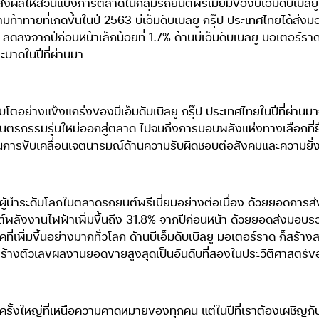
ผลให้ส่วนแบ่งการตลาดในกลุ่มรถยนต์พรีเมียมของบีเอ็มดับเบิลยู ก
ามท้าทายที่เกิดขึ้นในปี 2563 บีเอ็มดับเบิลยู กรุ๊ป ประเทศไทยได้ส
 ลดลงจากปีก่อนหน้าเล็กน้อยที่ 1.7% ด้านบีเอ็มดับเบิลยู มอเตอร์รา
บาดในปีที่ผ่านมา
บโตอย่างแข็งแกร่งของบีเอ็มดับเบิลยู กรุ๊ป ประเทศไทยในปีที่ผ่านม
อยนตรกรรมรุ่นใหม่ออกสู่ตลาด ไปจนถึงการมอบพลังแห่งทางเลือกที่ย
นในการขับเคลื่อนเจตนารมณ์ด้านความรับผิดชอบต่อสังคมและความยั
่งผู้นำระดับโลกในตลาดรถยนต์พรีเมี่ยมอย่างต่อเนื่อง ด้วยยอดการส่
พลังงานไฟฟ้าเพิ่มขึ้นถึง 31.8% จากปีก่อนหน้า ด้วยยอดส่งมอบรวม 
่เพิ่มขึ้นอย่างมากทั่วโลก ด้านบีเอ็มดับเบิลยู มอเตอร์ราด ก็สร้
มา สร้างตัวเลขผลงานยอดขายสูงสุดเป็นอันดับที่สองในประวัติศาส
ครั้งใหญ่ที่เหนือความคาดหมายของทุกคน แต่ในปีที่เราต้องเผชิญกับ