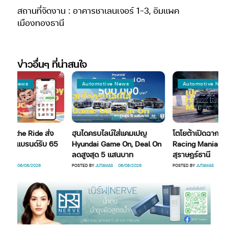
สถานที่จัดงาน : อาคารชาเลนเจอร์ 1-3, อิมแพค
เมืองทองธานี
ข่าวอื่นๆ ที่น่าสนใจ
ve News
Automotive News
Automotive News
joy the Ride ส่ง
ฮุนไดครบไลน์ใส่แคมเปญ
โตโยต้าเปิดฉาก Hil
ีเฟรชแบรนด์รับ 65
Hyundai Game On, Deal On
Racing Mania 202
ลดสูงสุด 5 แสนบาท
สุราษฎร์ธานี
AS
06/08/2026
POSTED BY
JUTAMAS
06/08/2026
POSTED BY
JUTAMAS
05/08/2