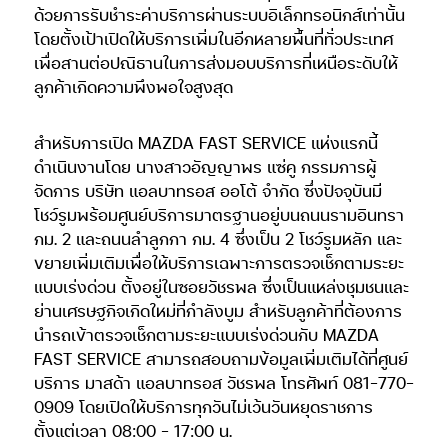
ด้วยการรับชำระค่าบริการผ่านระบบอิเล็กทรอนิกส์เท่านั้น
โดยตั้งเป้าเปิดให้บริการเพิ่มในอีกหลายพื้นที่ทั่วประเทศ
เพื่อสานต่อปณิธานในการส่งมอบบริการที่เหนือระดับให้
ลูกค้าเกิดความพึงพอใจสูงสุด
สำหรับการเปิด MAZDA FAST SERVICE แห่งแรกนี้
ดำเนินงานโดย นางสาวอัญญาพร แซ่คู กรรมการผู้
จัดการ บริษัท แอลบาทรอส ออโต้ จำกัด ซึ่งปัจจุบันมี
โชว์รูมพร้อมศูนย์บริการมาตรฐานอยู่บนถนนรามอินทรา
กม. 2 และถนนลำลูกกา กม. 4 ซึ่งเป็น 2 โชว์รูมหลัก และ
ขยายเพิ่มเติมเพื่อให้บริการเฉพาะการตรวจเช็กตามระยะ
แบบเร่งด่วน ตั้งอยู่ในซอยวัชรพล ซึ่งเป็นแหล่งชุมชนและ
ย่านเศรษฐกิจเกิดใหม่ที่กำลังบูม สำหรับลูกค้าที่ต้องการ
นำรถเข้าตรวจเช็กตามระยะแบบเร่งด่วนกับ MAZDA
FAST SERVICE สามารถสอบถามข้อมูลเพิ่มเติมได้ที่ศูนย์
บริการ มาสด้า แอลบาทรอส วัชรพล โทรศัพท์ 081-770-
0909 โดยเปิดให้บริการทุกวันไม่เว้นวันหยุดราชการ
ตั้งแต่เวลา 08:00 – 17:00 น.