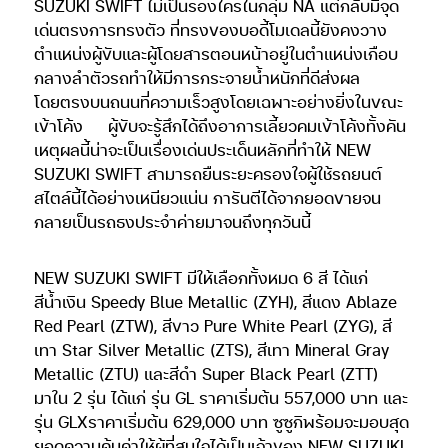
SUZUKI SWIFT ไม่เป็นรองใครในกลุ่ม NA แต่กลับมีจุด
เด่นตรงการทรงตัว ที่ทรงของบอดี้โมเดลนี้ยังคงวาง
ตำแหน่งผู้ขับและผู้โดยสารตอนหน้าอยู่ในตำแหน่งเกือบ
กลางลำตัวรถทำให้มีการกระจายน้ำหนักที่ดีส่งผล
โดยตรงบนถนนที่ความเร็วสูงโดยเฉพาะอย่างยิ่งในขณะ
เข้าโค้ง
ผู้ขับจะรู้สึกได้ถึงอาการเลี้ยวคมเข้าโค้งทั้งคัน
เหตุผลนี้น่าจะเป็นเรื่องเด่นประเด็นหลักที่ทำให้ NEW
SUZUKI SWIFT สามารถยืนระยะครองใจผู้ใช้รถยนต์
สไตล์นี้ได้อย่างเหนียวแน่น การันตีได้จากยอดขายจน
กลายเป็นรถธงประจำค่ายมาจนถึงทุกวันนี้
NEW SUZUKI SWIFT มีให้เลือกทั้งหมด 6 สี ได้แก่
สีน้ำเงิน Speedy Blue Metallic (ZYH), สีแดง Ablaze
Red Pearl (ZTW), สีขาว Pure White Pearl (ZYG), สี
เทา Star Silver Metallic (ZTS), สีเทา Mineral Gray
Metallic (ZTU) และสีดำ Super Black Pearl (ZTT)
มาใน 2 รุ่น ได้แก่ รุ่น GL ราคาเริ่มต้น 557,000 บาท และ
รุ่น GLXราคาเริ่มต้น 629,000 บาท ซูซูกิพร้อมจะมอบสุด
ยอดความคุ้มค่าให้ผู้ที่สนใจได้เป็นเจ้าของ NEW SUZUKI