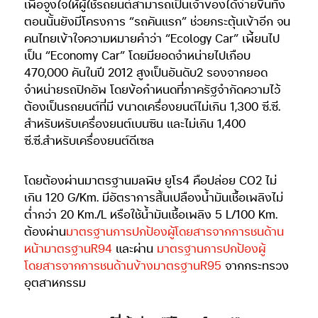
เพื่อจูงใจให้ผู้ใช้รถยนต์สามารถเป็นเจ้าของได้ง่ายขึ้นทั้ง
ตอนนั้นยังมีโครงการ “รถคันแรก” ช่วยกระตุ้นเข้าอีก จน
คนไทยเข้าใจความหมายคำว่า “Ecology Car” เพี้ยนไป
เป็น “Economy Car” โดยมียอดจำหน่ายไปเกือบ
470,000 คันในปี 2012 สูงเป็นอันดับ2 รองจากยอด
จำหน่ายรถปิกอัพ โดยข้อกำหนดที่ภาครัฐจำกัดความไว้
ต้องเป็นรถยนต์ที่มี ขนาดเครื่องยนต์ไม่เกิน 1,300 ซี.ซี.
สำหรับหรับเครื่องยนต์เบนซิน และไม่เกิน 1,400
ซี.ซี.สำหรับเครื่องยนต์ดีเซล
โดยต้องผ่านมาตรฐานมลพิษ ยูโร4 คือปล่อย CO2 ไม่
เกิน 120 G/Km. มีอัตราการสิ้นเปลืองน้ำมันเชื้อเพลิงไม่
ต่ำกว่า 20 Km./L หรือใช้น้ำมันเชื้อเพลิง 5 L/100 Km.
ต้องผ่าน
มาตรฐานการปกป้องผู้โดยสารจากการชนด้าน
หน้ามาตรฐานR94
และผ่าน
มาตรฐานการปกป้องผู้
โดยสารจากการชนด้านข้างมาตรฐานR95
จากกระทรวง
อุตสาหกรรม