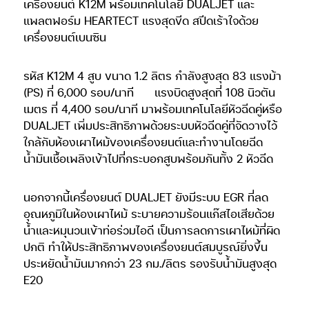
เครื่องยนต์ K12M พร้อมเทคโนโลยี DUALJET และ
แพลตฟอร์ม HEARTECT แรงสุดขีด สปีดเร้าใจด้วย
เครื่องยนต์เบนซิน
รหัส K12M 4 สูบ ขนาด 1.2 ลิตร กำลังสูงสุด 83 แรงม้า
(PS) ที่ 6,000 รอบ/นาที
แรงบิดสูงสุดที่ 108 นิวตัน
เมตร ที่ 4,400 รอบ/นาที มาพร้อมเทคโนโลยีหัวฉีดคู่หรือ
DUALJET เพิ่มประสิทธิภาพด้วยระบบหัวฉีดคู่ที่จัดวางไว้
ใกล้กับห้องเผาไหม้ของเครื่องยนต์และทำงานโดยฉีด
น้ำมันเชื้อเพลิงเข้าไปที่กระบอกสูบพร้อมกันทั้ง 2 หัวฉีด
นอกจากนี้เครื่องยนต์ DUALJET ยังมีระบบ EGR ที่ลด
อุณหภูมิในห้องเผาไหม้ ระบายความร้อนแก๊สไอเสียด้วย
น้ำและหมุนวนเข้าท่อร่วมไอดี เป็นการลดการเผาไหม้ที่ผิด
ปกติ ทำให้ประสิทธิภาพของเครื่องยนต์สมบูรณ์ยิ่งขึ้น
ประหยัดน้ำมันมากกว่า 23 กม./ลิตร รองรับน้ำมันสูงสุด
E20