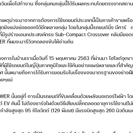
ำวันเพื่อไปทำงาน ซึ่งกลุ่มคนกลุ่มนี้ได้รับผลกระทบโดยตรงจากสถ
าเหตุน่าจะมาจากการต้องการใช้รถยนต์ประเภทนี้เป็นการค้าขายหรือ
สุดยังแบ่งย่อยออกได้อีกหลายกลุ่ม โดยในกลุ่มนี้รถยนต์นั่ง บีคาร์
เ
ยนต์ที่มีรูปร่างเอนกประสงค์ทรง Sub-Compact Crossover กลับมียอด
ที่ผมจะมารีวิวทดลองขับให้อ่านกัน
ารในบ้านเราเมื่อวันที่ 15 พฤษภาคม 2563 ที่ผ่านมา ไฮไลต์จุดขา
่ที่ผู้ใช้รถยนต์ในญี่ปุ่นภาคภูมิใจและใช้กันอย่างแพร่หลายและที่สำค
นั้นหมายถึงการได้รับการยอมรับในเรื่องของมาตรฐานของช่างฝ
ายๆแน่
R นั้นอยู่ที่ การเป็นรถยนต์ที่ขับเคลื่อนด้วยพลังมอเตอร์ไฟฟ้า
 EV คันนี้ ไม่ต้องชาร์จไฟด้วยวิธีเสียบปลั๊กตลอดอายุการใช้งาน(ไม่ม
ำลังสูงสุด 95 กิโลวัตต์ (129 พีเอส) มีแรงบิดสูงสุด 260 นิวตันเมต