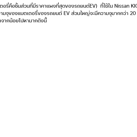
ลวัตต์-ชั่วโมง (kWh) ระยะทางวิ่งได้สูงสุด 417 กิโลเมตร ราคา 5
็นหัวใจหลักของรถยนต์ไฟฟ้าจากที่มีใช้ใน Nissan KICKS e-POWER ซึ
้วว่าทำไมหลายคนจึงตั้งข้อสงสัยว่าทำไม Nissan KICKS e-POWER จึ
รชาร์จหนึ่งครั้งมีหน่วยเป็นกิโลเมตร
ต่อการชาร์จ(ด้วยเครื่องยนต์)แบตเตอรี่ลิเธียมไอออนขนาด 1.57 กิโ
เข้าระบบอีกครั้ง และจะติดๆดับๆตลอดการใช้งาน(แบบเดียวกับรถยนต์ปล
น Nissan KICKS e-POWER แต่มีข้อดีคือทำให้ Nissan KICKS e-PO
สนบาท