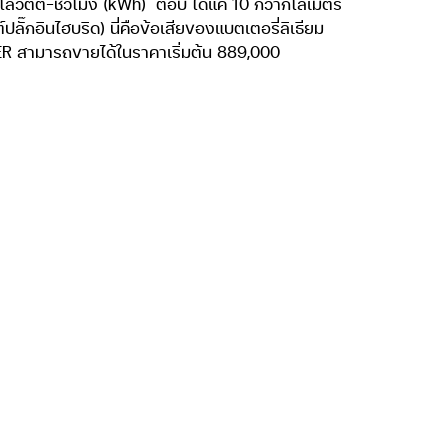
ยี e-POWER ว่าเป็น
นมาจากแบตเตอรี่ธียม
นต์ เบนซิน รหัส HR
ทำหน้าที่ปั่นไฟไป
้าทำกันเครื่องยนต์
ลอดการขับขี่ แต่มี
”