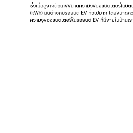
-Audi e-tron แบตเตอรี่ลิเธียมไอออนความจุ 95 กิโ
เมื่อเปรียบเทียบขนาดความจุของแบตเตอรี่ซึ่งปกติเป
รถยนต์ไฟฟ้า 100 เปอร์เซ็นต์ เราน่าจะได้คำตอบแล
จะมีสเป็คเด่นที่ผู้ใช้ต้องรู้คือ วิ่งได้ไกลแค่ไหนต่อกา
ถ้าถามว่า Nissan KICKS e-POWER วิ่งได้ไกลแค่ไหน
ด้วย EV โหมด จากนั้นเครื่องยนต์จะติดเพื่อชาร์จไฟ
ไอออนขนาด 1.57 กิโลวัตต์-ชั่วโมง (kWh) ที่ใช้ใ
-1,049,000 บาท ซึ่งถูกกว่า Nissan Leaf ถึง 4 แ