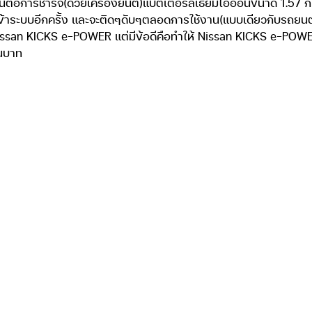
คำจำกัดความ Nissan KICKS เทคโนโล
นด้วยพลังมอเตอร์ไฟฟ้าที่จ่ายกำลังงา
โลวัตต์-ชั่วโมง (kWh) โดยมีเครื่องย
ตร 12 วาล์ว 3 สูบ แถวเรียงแบบ DOHC 
นการเสียบปลั๊กชาร์จไฟแบบที่รถยนต์ไฟฟ
ี่ต้องการประจุไฟเพิ่ม คือก็จะติดๆดับๆต
้อดีคือแรงบิดในช่วงเดินคันเร่งออกตัว