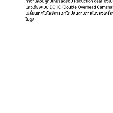
ทำงานควบคู่กับเกียร์ลดรอบ Reduction gear ซึ่งเป็น
แถวเรียงแบบ DOHC (Double Overhead Camshaft) รอง
เปลี่ยนเทคโนโลยีการเผาใหม่สันดาปภายในของเครื่อง
โมดูล
ซึ่งเมื่อดูจากตัวเลขขนาดความจุของแบตเตอรี่(แบตเต
(kWh) มันต่างกับรถยนต์ EV ทั่วไปมาก โดยขนาดคว
ความจุของแบตเตอรี่ในรถยนต์ EV ที่มีขายในบ้านเร
-Hyundai Ioniq Electric แบตเตอรี่ลิเธียมไอออนโพล
-MINI Cooper SE แบตเตอรี่ลิเธียมไอออนความจุ 32.
-Nissan Leaf แบตเตอรี่ลิเธียมไอออนความจุ 40 กิโ
-MG ZS EV แบตเตอรี่ลิเธียมไอออนความจุ 44.5 กิโล
-Hyundai Kona Electric แบตเตอรี่ลิเธียมไอออนโพ
-Jaguar I-Pace แบตเตอรี่ลิเธียมไอออนความจุ 90 