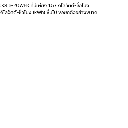
,099,000 บาท
่งมีเพียง 1.57 กิโลวัตต์-ชั่วโมง (kWh) กับ
งไม่ใช่รถยนต์ไฟฟ้า 100 เปอร์เซ็นต์ รถยนต์ไฟฟ้า
ลวัตต์-ชั่วโมง (kWh)
ตอบ ได้แค่ 10 กว่ากิโลเมตร
ั๊กอินไฮบริด) นี่คือข้อเสียของแบตเตอรี่ลิเธียม
WER สามารถขายได้ในราคาเริ่มต้น 889,000