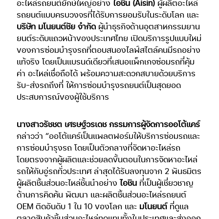
อะไหล่รถยนต์ยักษ์ใหญ่อย่าง
ไอชิน (Aisin)
ผู้ผลิตอะไหล่
รถยนต์แบบครบวงจรที่ได้รับการยอมรับในระดับโลก และ
บริษัท มโนยนต์ชัย จำกัด
ผู้นำธุรกิจด้านอุตสาหกรรมยาน
ยนต์ระดับแถวหน้าของประเทศไทย เปิดบริการรูปแบบใหม่
ของการซ่อมบำรุงรถที่ตอบสนองไลฟ์สไตล์คนมีรถอย่าง
แท้จริง โดยเป็นแบรนด์เดียวที่เสนอแพ็กเกจซ่อมรถที่คุ้ม
ค่า อะไหล่เชื่อถือได้ พร้อมความสะดวกสบายด้วยบริการ
รับ-ส่งรถถึงที่ ให้การซ่อมบำรุงรถยนต์เป็นสุดยอด
ประสบการณ์ของผู้ใช้บริการ
นางสาวรัชชต เศรษฐ์วรเดช กรรมการผู้จัดการออโต้แคร์
กล่าวว่า “ออโต้แคร์เป็นแพลตฟอร์มให้บริการซ่อมรถและ
การซ่อมบำรุงรถ โดยเป็นตัวกลางที่จัดหาอะไหล่รถ
โดยตรงจากผู้ผลิตและช่วยลดขั้นตอนในการจัดหาอะไหล่
รถให้กับอู่รถทั่วประเทศ ล่าสุดได้รับลงทุนจาก 2 พันธมิตร
ผู้ผลิตชิ้นส่วนอะไหล่ชั้นนำอย่าง
ไอชิน
ที่เป็นผู้เชี่ยวชาญ
ด้านการคิดค้น พัฒนา และผลิตชิ้นส่วนอะไหล่รถยนต์
OEM ติดอันดับ 1 ใน 10 ของโลก และ
มโนยนต์
ที่ดูแล
ตลาดสินค้าชิ้นส่วนอะไหล่ทดแทนทั้งในประเทศและส่งออก