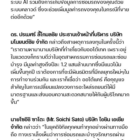
ระบบ AI รวมถึงการเก็บข้อมูลการซ่อมรถของคุณด้วย
ระบบคลาวด์ ซึ่งจะช่วยเพิ่มมูลค่ารถของคุณในกรณีที่ขาย
ต่ออีกด้วย”
ดร. ปรเมศร์ ลี้โกมลชัย ประธานเจ้าหน้าที่บริหาร บริษัท
มโนยนต์ชัย จำกัด
กล่าวถึงสาเหตุการลงทุนในครั้งนี้ว่า
“เราตามหามานานบริษัทที่ทำเกี่ยวกับออโต้เทค เพราะอยู่
ในแวดวงก็ทราบดีว่าในอุตสาหกรรมการซ่อมรถและซ่อม
บำรุง มีมูลค่าสูงถึงปีละ 1.2 แสนล้านบาทซึ่งมีแนวโน้ม
เพิ่มขึ้นทุกปี เราต้องการที่จะมีพันธมิตรที่มีกลยุทธใหม่ๆใน
การทำงานร่วมกัน และเราก็เชื่อว่า ออโต้แคร์ คือกุญแจ
สำคัญในการเปลี่ยนแปลงวงการอะไหล่รถยนต์ให้มี
มาตรฐานและส่งมอบความสะดวกสบายให้กับผู้บริโภคมาก
ขึ้น”
นายโซอิชิ ซาโตะ (Mr. Soichi Sato) บริษัท ไอชิน เอเชีย
จำกัด
กล่าวว่า “ในยุคดิจิทัลทุกคนทำทุกอย่างผ่านทางมือ
ถือ ทางเราเล็งเห็นว่าการซ่อมรถและบำรุงรักษารถผ่าน