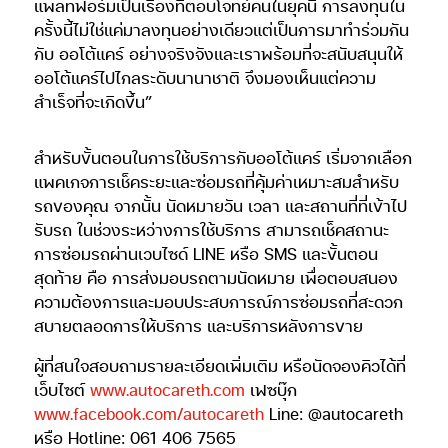
แพลทฟอร์มเป็นเรื่องที่ตอบโจทย์คนในยุคนี้ การลงทุนใน
ครั้งนี้ไม่ใช่แค่มาลงทุนอย่างเดียวแต่เป็นการมาทำร่วมกัน
กับ ออโต้แคร์ อย่างจริงจังและเราพร้อมที่จะสนับสนุนให้
ออโต้แคร์ไปไกลระดับนานาชาติ จึงมองเห็นแต่ความ
สำเร็จที่จะเกิดขึ้น”
สำหรับขั้นตอนในการใช้บริการกับออโต้แคร์ เริ่มจากเลือก
แพคเกจการเช็คระยะและซ่อมรถที่คุ้มค่าเหมาะสมสำหรับ
รถของคุณ จากนั้น นัดหมายวัน เวลา และสถานที่ที่เข้าไป
รับรถ ในช่วงระหว่างการใช้บริการ สามารถเช็คสถานะ
การซ่อมรถผ่านเวบไซด์ LINE หรือ SMS และขั้นตอน
สุดท้าย คือ การส่งมอบรถตามนัดหมาย เพื่อตอบสนอง
ความต้องการและมอบประสบการณ์การซ่อมรถที่สะดวก
สบายตลอดการให้บริการ และบริการหลังการขาย
ผู้ที่สนใจสอบถามรายละเอียดเพิ่มเติม หรือนัดจองคิวได้ที่
เว็บไซต์
www.autocareth.com
เฟซบุ๊ก
www.facebook.com/autocareth
Line: @autocareth
หรือ Hotline: 061 406 7565