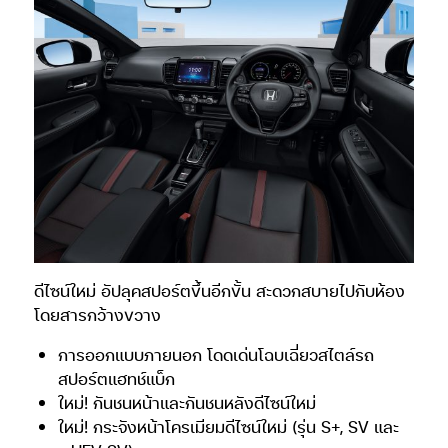
ดีไซน์ใหม่ อัปลุคสปอร์ตขึ้นอีกขั้น สะดวกสบายไปกับห้อง
โดยสารกว้างขวาง
การออกแบบภายนอก โดดเด่นโฉบเฉี่ยวสไตล์รถ
สปอร์ตแฮทช์แบ็ก
ใหม่! กันชนหน้าและกันชนหลังดีไซน์ใหม่
ใหม่! กระจังหน้าโครเมียมดีไซน์ใหม่ (รุ่น S+, SV และ