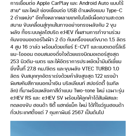
การเชื่อมต่อ Apple CarPlay และ Android Auto แบบไร้
สาย* และใหม่! ช่องเชื่อมต่อ USB ด้านหลังแบบ Type-C
2 ตำแหน่ง* อีกทั้งหลากหลายเทคโนโลยีเพื่อความสะดวก
สบาย ขับเคลื่อนสู่ทุกเส้นทางอย่างทรงพลังกับ 2 ขุม
พลัง ทั้งระบบฟูลไฮบริด e:HEV ที่ผสานการทำงานร่วม
กันของมอเตอร์ไฟฟ้า 2 ตัว กับเครื่องยนต์ขนาด 1.5 ลิตร
4 สูบ 16 วาล์ว พร้อมด้วยเกียร์ E-CVT และแบตเตอรี่ลิเธี
ยม-ไอออน ตอบสนองดั่งใจด้วยแรงบิดมอเตอร์สูงสุด
253 นิวตัน-เมตร และให้อัตราการประหยัดน้ำมันดีเยี่ยม
ยิ่งขึ้นที่ 27.8 กม./ลิตร และขุมพลัง VTEC TURBO 1.0
ลิตร ขับสนุกทุกอัตราเร่งด้วยกำลังสูงสุด 122 แรงม้า
พิเศษกับสีภายนอกน้ำเงิน บริลเลียนท์ สปอร์ตตี้ (เมทัล
ลิก) ที่มาพร้อมหลังคาสีดำแบบ Two-tone ใหม่ เฉพาะรุ่น
e:HEV RS และ e:HEV SV พร้อมให้ลูกค้าได้สัมผัสและ
ทดลองขับ ฮอนด้า ซิตี้ แฮทช์แบ็ก ใหม่ ได้ที่โชว์รูมฮอนด้า
ทั่วประเทศตั้งแต่ 7 กุมภาพันธ์ 2567 เป็นต้นไป