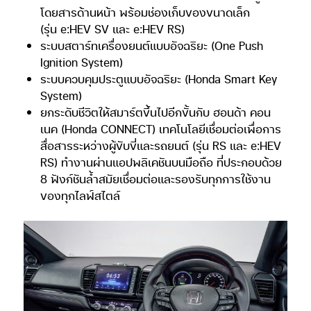
โดยสารด้านหน้า พร้อมช่องเก็บของขนาดเล็ก
(รุ่น e:HEV SV และ e:HEV RS)
ระบบสตาร์ทเครื่องยนต์แบบอัจฉริยะ (One Push
Ignition System)
ระบบควบคุมประตูแบบอัจฉริยะ (Honda Smart Key
System)
ยกระดับชีวิตให้สมาร์ตขึ้นไปอีกขั้นกับ ฮอนด้า คอน
เนค (Honda CONNECT) เทคโนโลยีเชื่อมต่อเพื่อการ
สื่อสารระหว่างผู้ขับขี่และรถยนต์ (รุ่น RS และ e:HEV
RS) ทำงานผ่านแอปพลิเคชันบนมือถือ ที่ประกอบด้วย
8 ฟังก์ชันล้ำสมัยเชื่อมต่อและรองรับทุกการใช้งาน
ของทุกไลฟ์สไตล์