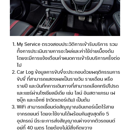
My Service ตรวจสอบประวัติการเข้ารับบริการ รวม
ทั้งการประเมินรายการอะไหล่และค่าใช้จ่ายเบื้องต้น
โดยจะมีการแจ้งเตือนกำหนดการเข้ารับบริการครั้งต่อ
ไป
Car Log ข้อมูลการขับขี่จะประกอบด้วยพฤติกรรมการ
ขับขี่ ที่สามารถแสดงผลเป็นรายวัน รายเดือน หรือ
รายปี และบันทึกการเดินทางที่สามารถเลือกทริปโปรด
และแชร์ผ่านโซเชียลมีเดีย เช่น ไลน์ อินสตาแกรม เฟ
ซบุ๊ก และเอ็กซ์ (ทวิตเตอร์เดิม) เป็นต้น
WiFi สามารถเชื่อมต่อสัญญาณอินเทอร์เน็ตไร้สาย
จากรถยนต์ โดยจะใช้งานได้พร้อมกันสูงสุดถึง 5
อุปกรณ์ มีระยะการส่งสัญญาณห่างจากตัวรถยนต์
อยู่ที่ 40 เมตร โดยต้องไม่มีสิ่งกีดขวาง