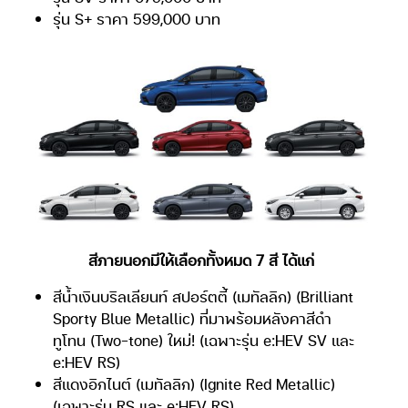
รุ่น S+ ราคา 599,000 บาท
สีภายนอกมีให้เลือกทั้งหมด 7 สี ได้แก่
สีน้ำเงินบริลเลียนท์ สปอร์ตตี้ (เมทัลลิก) (Brilliant
Sporty Blue Metallic) ที่มาพร้อมหลังคาสีดำ
ทูโทน (Two-tone) ใหม่! (เฉพาะรุ่น e:HEV SV และ
e:HEV RS)
สีแดงอิกไนต์ (เมทัลลิก) (Ignite Red Metallic)
(เฉพาะรุ่น RS และ e:HEV RS)