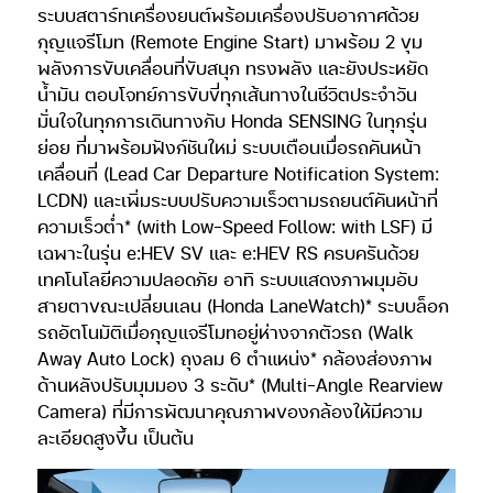
ระบบสตาร์ทเครื่องยนต์พร้อมเครื่องปรับอากาศด้วย
กุญแจรีโมท (Remote Engine Start) มาพร้อม 2 ขุม
พลังการขับเคลื่อนที่ขับสนุก ทรงพลัง และยังประหยัด
น้ำมัน ตอบโจทย์การขับขี่ทุกเส้นทางในชีวิตประจำวัน
มั่นใจในทุกการเดินทางกับ Honda SENSING ในทุกรุ่น
ย่อย ที่มาพร้อมฟังก์ชันใหม่ ระบบเตือนเมื่อรถคันหน้า
เคลื่อนที่ (Lead Car Departure Notification System:
LCDN) และเพิ่มระบบปรับความเร็วตามรถยนต์คันหน้าที่
ความเร็วต่ำ* (with Low-Speed Follow: with LSF) มี
เฉพาะในรุ่น e:HEV SV และ e:HEV RS ครบครันด้วย
เทคโนโลยีความปลอดภัย อาทิ ระบบแสดงภาพมุมอับ
สายตาขณะเปลี่ยนเลน (Honda LaneWatch)* ระบบล็อก
รถอัตโนมัติเมื่อกุญแจรีโมทอยู่ห่างจากตัวรถ (Walk
Away Auto Lock) ถุงลม 6 ตำแหน่ง* กล้องส่องภาพ
ด้านหลังปรับมุมมอง 3 ระดับ* (Multi-Angle Rearview
Camera) ที่มีการพัฒนาคุณภาพของกล้องให้มีความ
ละเอียดสูงขึ้น เป็นต้น