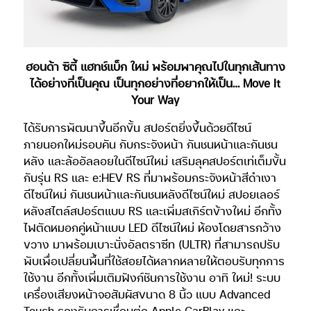
ฮอนด้า ซิตี้ แฮทช์แบ็ก ใหม่ พร้อมพาคุณไปในทุกเส้นทาง
ได้อย่างที่เป็นคุณ เป็นทุกอย่างที่อยากให้เป็น… Move It
Your Way
ได้รับการพัฒนาขึ้นอีกขั้น สปอร์ตยิ่งขึ้นด้วยดีไซน์
ภายนอกใหม่รอบคัน กับกระจังหน้า กันชนหน้าและกันชน
หลัง และล้ออัลลอยในดีไซน์ใหม่ เสริมลุคสปอร์ตเท่เต็มขั้น
กับรุ่น RS และ e:HEV RS ที่มาพร้อมกระจังหน้าสีดำเงา
ดีไซน์ใหม่ กันชนหน้าและกันชนหลังดีไซน์ใหม่ สปอยเลอร์
หลังสไตล์สปอร์ตแบบ RS และเพิ่มสเกิร์ตข้างใหม่ อีกทั้ง
ไฟตัดหมอกคู่หน้าแบบ LED ดีไซน์ใหม่ ห้องโดยสารกว้าง
ขวาง มาพร้อมเบาะนั่งอัลตราซีท (ULTR) ที่สามารถปรับ
พับเพื่อเปลี่ยนพื้นที่ใช้สอยได้หลากหลายให้ตอบรับทุกการ
ใช้งาน อีกทั้งเพิ่มเติมฟังก์ชันการใช้งาน อาทิ ใหม่! ระบบ
เครื่องเสียงหน้าจอสัมผัสขนาด 8 นิ้ว แบบ Advanced
Touch รองรับการเชื่อมต่อ Apple CarPlay และ