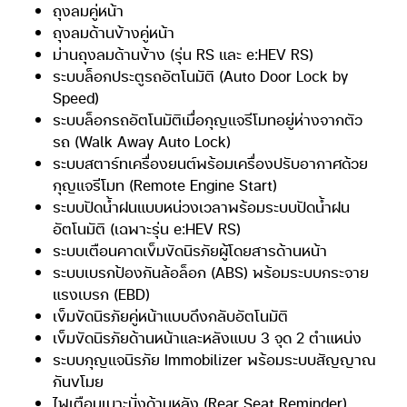
ถุงลมคู่หน้า
ถุงลมด้านข้างคู่หน้า
ม่านถุงลมด้านข้าง (รุ่น RS และ e:HEV RS)
ระบบล็อกประตูรถอัตโนมัติ (Auto Door Lock by
Speed)
ระบบล็อกรถอัตโนมัติเมื่อกุญแจรีโมทอยู่ห่างจากตัว
รถ (Walk Away Auto Lock)
ระบบสตาร์ทเครื่องยนต์พร้อมเครื่องปรับอากาศด้วย
กุญแจรีโมท (Remote Engine Start)
ระบบปัดน้ำฝนแบบหน่วงเวลาพร้อมระบบปัดน้ำฝน
อัตโนมัติ (เฉพาะรุ่น e:HEV RS)
ระบบเตือนคาดเข็มขัดนิรภัยผู้โดยสารด้านหน้า
ระบบเบรกป้องกันล้อล็อก (ABS) พร้อมระบบกระจาย
แรงเบรก (EBD)
เข็มขัดนิรภัยคู่หน้าแบบดึงกลับอัตโนมัติ
เข็มขัดนิรภัยด้านหน้าและหลังแบบ 3 จุด 2 ตำแหน่ง
ระบบกุญแจนิรภัย Immobilizer พร้อมระบบสัญญาณ
กันขโมย
ไฟเตือนเบาะนั่งด้านหลัง (Rear Seat Reminder)