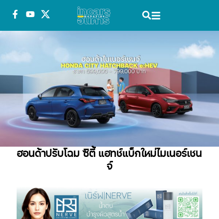
ฮอนด้าปรับโฉม ซิตี้ แฮทช์แบ็กใหม่ไมเนอร์เชน
จ์