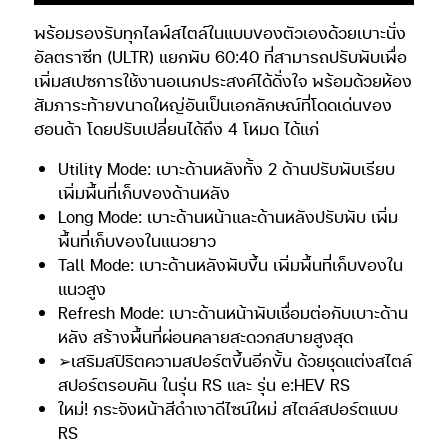
พร้อมรองรับทุกไลฟ์สไตล์ในแบบของตัวเองด้วยเบาะนั่ง
อัลตราซีท (ULTR) แยกพับ 60:40 ที่สามารถปรับพับเพื่อ
เพิ่มสเปซการใช้งานอเนกประสงค์ได้ดั่งใจ พร้อมด้วยห้อง
สัมภาระท้ายขนาดใหญ่อันเป็นเอกลักษณ์ที่โดดเด่นของ
ฮอนด้า โดยปรับเปลี่ยนได้ถึง 4 โหมด ได้แก่
Utility Mode: เบาะด้านหลังทั้ง 2 ด้านปรับพับเรียบ
เพิ่มพื้นที่เก็บของด้านหลัง
Long Mode: เบาะด้านหน้าและด้านหลังปรับพับ เพิ่ม
พื้นที่เก็บของในแนวยาว
Tall Mode: เบาะด้านหลังพับขึ้น เพิ่มพื้นที่เก็บของใน
แนวสูง
Refresh Mode: เบาะด้านหน้าพับเชื่อมต่อกับเบาะด้าน
หลัง สร้างพื้นที่ผ่อนคลายสะดวกสบายสูงสุด
➢เสริมสปิริตความสปอร์ตขึ้นอีกขั้น ด้วยชุดแต่งสไตล์
สปอร์ตรอบคัน ในรุ่น RS และ รุ่น e:HEV RS
ใหม่! กระจังหน้าสีดำเงาดีไซน์ใหม่ สไตล์สปอร์ตแบบ
RS