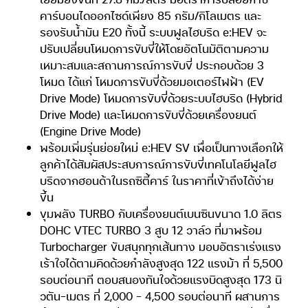
คาร์บอนไดออกไซด์เพียง 85 กรัม/กิโลเมตร และ
รองรับน้ำมัน E20 ทั้งนี้ ระบบฟูลไฮบริด e:HEV จะ
ปรับเปลี่ยนโหมดการขับขี่ให้โดยอัตโนมัติตามความ
เหมาะสมและสถานการณ์การขับขี่ ประกอบด้วย 3
โหมด ได้แก่ โหมดการขับขี่ด้วยมอเตอร์ไฟฟ้า (EV
Drive Mode) โหมดการขับขี่ด้วยระบบไฮบริด (Hybrid
Drive Mode) และโหมดการขับขี่ด้วยเครื่องยนต์
(Engine Drive Mode)
พร้อมเพิ่มรุ่นย่อยใหม่ e:HEV SV เพื่อเป็นทางเลือกให้
ลูกค้าได้สัมผัสประสบการณ์การขับขี่เทคโนโลยีฟูลไฮ
บริดจากฮอนด้าในรถซิตี้คาร์ ในราคาที่เข้าถึงได้ง่าย
ขึ้น
ขุมพลัง TURBO กับเครื่องยนต์เบนซินขนาด 1.0 ลิตร
DOHC VTEC TURBO 3 สูบ 12 วาล์ว ที่มาพร้อม
Turbocharger ขับสนุกทุกเส้นทาง มอบอัตราเร่งแรง
เร้าใจได้ตามคิดด้วยกำลังสูงสุด 122 แรงม้า ที่ 5,500
รอบต่อนาที ตอบสนองทันใจด้วยแรงบิดสูงสุด 173 นิ
วตัน-เมตร ที่ 2,000 – 4,500 รอบต่อนาที ผสานการ