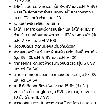
e:HEV SV)
ไฟหน้าแบบโปรเจคเตอร์ (รุ่น S+, SV และ e:HEV SV)
พร้อมไฟส่องสว่างสำหรับการขับขี่ในเวลากลางวัน
แบบ LED และไฟท้ายแบบ LED
ระบบเปิด-ปิดไฟหน้าอัตโนมัติ
โลโก้ H Mark ตกแต่งกรอบสีฟ้า และโลโก้ e:HEV ที่
ด้านท้าย เอกลักษณ์เฉพาะรถ e:HEV ของฮอนด้า (รุ่น
e:HEV SV และ e:HEV RS)
มือจับเปิดประตูด้านนอกสีเดียวกับตัวรถ
กระจกมองข้างปรับและพับไฟฟ้า พร้อมไฟเลี้ยวในตัว
(รุ่น SV, RS, e:HEV SV และ e:HEV RS)
ฝาครอบกระจกมองข้างสีเดียวกับตัวรถ (รุ่น S+, SV
และ e:HEV SV)
เสาอากาศแบบครีบฉลามสีเดียวกับตัวรถ (รุ่น S+, SV
และ e:HEV SV)
ใหม่! ล้ออัลลอยดีไซน์ใหม่ ขนาด 15 นิ้ว (รุ่น S+)
ขนาด 15 นิ้วแบบทูโทน (รุ่น SV) และแบบทูโทนขนาด
16 นิ้ว (รุ่น e:HEV SV)
การออกแบบภายใน กว้างขวาง โปร่งโล่ง มอบความ