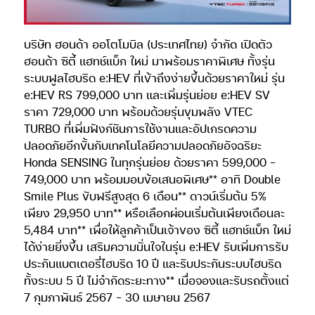
บริษัท ฮอนด้า ออโตโมบิล (ประเทศไทย) จำกัด เปิดตัว
ฮอนด้า ซิตี้ แฮทช์แบ็ก ใหม่ มาพร้อมราคาพิเศษ ทั้งรุ่น
ระบบฟูลไฮบริด e:HEV ที่เข้าถึงง่ายขึ้นด้วยราคาใหม่ รุ่น
e:HEV RS 799,000 บาท และเพิ่มรุ่นย่อย e:HEV SV
ราคา 729,000 บาท พร้อมด้วยรุ่นขุมพลัง VTEC
TURBO ที่เพิ่มฟังก์ชันการใช้งานและอัปเกรดความ
ปลอดภัยอีกขั้นกับเทคโนโลยีความปลอดภัยอัจฉริยะ
Honda SENSING ในทุกรุ่นย่อย ด้วยราคา 599,000 –
749,000 บาท พร้อมมอบข้อเสนอพิเศษ** อาทิ Double
Smile Plus ขับฟรีสูงสุด 6 เดือน** ดาวน์เริ่มต้น 5%
เพียง 29,950 บาท** หรือเลือกผ่อนเริ่มต้นเพียงเดือนละ
5,484 บาท** เพื่อให้ลูกค้าเป็นเจ้าของ ซิตี้ แฮทช์แบ็ก ใหม่
ได้ง่ายยิ่งขึ้น เสริมความมั่นใจในรุ่น e:HEV รับเพิ่มการรับ
ประกันแบตเตอรี่ไฮบริด 10 ปี และรับประกันระบบไฮบริด
ทั้งระบบ 5 ปี ไม่จำกัดระยะทาง** เมื่อจองและรับรถตั้งแต่
7 กุมภาพันธ์ 2567 – 30 เมษายน 2567