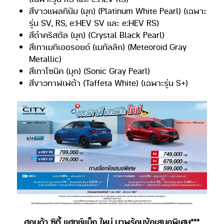
สีขาวแพลทินัม (มุก) (Platinum White Pearl) (เฉพาะ
รุ่น SV, RS, e:HEV SV และ e:HEV RS)
สีดำคริสตัล (มุก) (Crystal Black Pearl)
สีเทาเมทิเออรอยด์ (เมทัลลิก) (Meteoroid Gray
Metallic)
สีเทาโซนิค (มุก) (Sonic Gray Pearl)
สีขาวทาฟเฟต้า (Taffeta White) (เฉพาะรุ่น S+)
ฮอนด้า ซิตี้ แฮทช์แบ็ก ใหม่ มาพร้อมข้อเสนอพิเศษ***