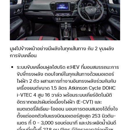
มูฟไปข้างหน้าอย่างมีพลังในทุกเส้นทาง กับ 2 ขุมพลัง
การขับเคลื่อน
ระบบขับเคลื่อนฟูลไฮบริด e:HEV ที่มอบสมรรถนะการ
ขับขี่ทรงพลัง ตอบโจทย์ในทุกเส้นทางด้วยมอเตอร์
ไฟฟ้า 2 ตัว ผสานการทำงานอันทรงพลังร่วมกันกับ
เครื่องยนต์ขนาด 1.5 ลิตร Atkinson Cycle DOHC
i-VTEC 4 สูบ 16 วาล์ว พร้อมระบบเกียร์อัตโนมัติ
อัตราทดแปรผันต่อเนื่องไฟฟ้า (E-CVT) และ
แบตเตอรี่ลิเธียม-ไอออน มอบการตอบสนองได้ดั่งใจ
ตั้งแต่ออกตัวกับแรงบิดมอเตอร์สูงสุด 253 นิวตัน-
เมตร ที่ 0 – 3,000 รอบต่อนาที และประหยัดน้ำมันดี
เยี่ยมยิ่งขึ้นที่ 27.8 กม./ลิตร มีอัตราการปล่อยก๊าซ