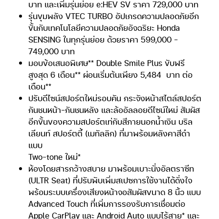
บาท และเพิ่มรุ่นย่อย e:HEV SV ราคา 729,000 บาท
รุ่นขุมพลัง VTEC TURBO อัปเกรดความปลอดภัยอีก
ขั้นกับเทคโนโลยีความปลอดภัยอัจฉริยะ Honda
SENSING ในทุกรุ่นย่อย ด้วยราคา 599,000 –
749,000 บาท
มอบข้อเสนอพิเศษ** Double Smile Plus ขับฟรี
สูงสุด 6 เดือน** ผ่อนเริ่มต้นเพียง 5,484 บาท ต่อ
เดือน**
ปรับดีไซน์สปอร์ตใหม่รอบคัน กระจังหน้าสไตล์สปอร์ต
กันชนหน้า-กันชนหลัง และล้ออัลลอยดีไซน์ใหม่ สัมผัส
อีกขั้นของความสปอร์ตเท่กับสีภายนอกน้ำเงิน บริล
เลียนท์ สปอร์ตตี้ (เมทัลลิก) ที่มาพร้อมหลังคาสีดำ
แบบ
Two-tone ใหม่*
ห้องโดยสารกว้างสบาย มาพร้อมเบาะนั่งอัลตราซีท
(ULTR Seat) ที่ปรับพับเพิ่มสเปซการใช้งานได้ดั่งใจ
พร้อมระบบเครื่องเสียงหน้าจอสัมผัสขนาด 8 นิ้ว แบบ
Advanced Touch ที่เพิ่มการรองรับการเชื่อมต่อ
Apple CarPlay และ Android Auto แบบไร้สาย* และ