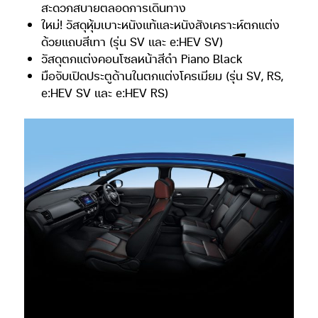
สะดวกสบายตลอดการเดินทาง
ใหม่! วัสดุหุ้มเบาะหนังแท้และหนังสังเคราะห์ตกแต่ง
ด้วยแถบสีเทา (รุ่น SV และ e:HEV SV)
วัสดุตกแต่งคอนโซลหน้าสีดำ Piano Black
มือจับเปิดประตูด้านในตกแต่งโครเมียม (รุ่น SV, RS,
e:HEV SV และ e:HEV RS)