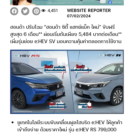
4,451
WEBSITE REPORTER
07/02/2024
ฮอนด้า ปรับโฉม “ฮอนด้า ซิตี้ แฮทช์แบ็ก ใหม่” ขับฟรี
สูงสุด 6 เดือน** ผ่อนเริ่มต้นเพียง 5,484 บาทต่อเดือน**
เพิ่มรุ่นย่อย e:HEV SV มอบความคุ้มค่าตลอดการใช้งาน
ชูเทคโนโลยีระบบขับเคลื่อนฟูลไฮบริด e:HEV ให้ลูกค้า
เข้าถึงง่าย ด้วยราคาใหม่ รุ่น e:HEV RS 799,000