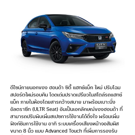
ดีไซน์ภายนอกของ ฮอนด้า ซิตี้ แฮทช์แบ็ก ใหม่ ปรับโฉม
สปอร์ตใหม่รอบคัน โดดเด่นปราดเปรียวในสไตล์รถแฮทช์
แบ็ก ภายในห้องโดยสารกว้างสบาย มาพร้อมเบาะนั่ง
อัลตราซีท (ULTR Seat) อันเป็นเอกลักษณ์ของฮอนด้า ที่
สามารถปรับพับเพิ่มสเปซการใช้งานได้ดั่งใจ พร้อมเพิ่ม
ฟังก์ชันการใช้งาน อาทิ ระบบเครื่องเสียงหน้าจอสัมผัส
ขนาด 8 นิ้ว แบบ Advanced Touch ที่เพิ่มการรองรับ