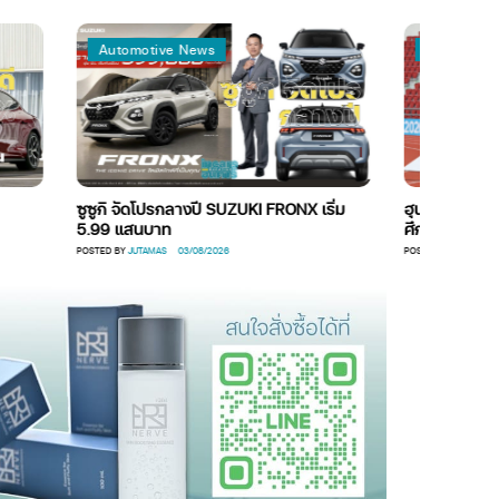
Automotive News
Automotive News
ซูซูกิ จัดโปรกลางปี SUZUKI FRONX เริ่ม
ฮุนได ร่วมฉลองชัย ช้างศึ
5.99 แสนบาท
ศึก ASEAN Hyundai Cu
POSTED BY
JUTAMAS
03/08/2026
POSTED BY
ADMIN595
05/08/2026