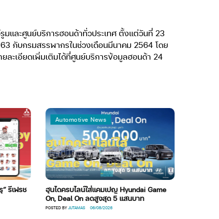
์รูมและศูนย์บริการฮอนด้าทั่วประเทศ ตั้งแต่วันที่ 23
ี 2563 กับกรมสรรพากรในช่วงเดือนมีนาคม 2564 โดย
ายละเอียดเพิ่มเติมได้ที่ศูนย์บริการข้อมูลฮอนด้า 24
Automotive News
Global
ุ” รีเฟรช
ฮุนไดครบไลน์ใส่แคมเปญ Hyundai Game
NISSAN พล
On, Deal On ลดสูงสุด 5 แสนบาท
สงครามที่ส
POSTED BY
JUTAMAS
06/08/2026
POSTED BY
TAYM