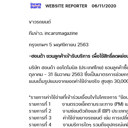
WEBSITE REPORTER
06/11/2020
ขาวรถยนต์
ทีมข่าว. incarsmagazine
กรุงเทพฯ 5 พฤศจิกายน 2563
-ฮอนด้า ชวนลูกค้าเข้ารับบริการ เพื่อใช้สิทธิ์ลดหย
บริษัท ฮอนด้า ออโตโมบิล (ประเทศไทย) ชวนลูกค้าซื้อ
ตุลาคม – 31 ธันวาคม 2563 ซึ่งเป็นมาตรการช่วยก
แบบเต็มรูปแบบจากยอดค่าใช้จ่ายจริง สูงสุด 30,0
*รายการค่าใช้จ่ายที่เข้าร่วมเงื่อนไขในโครงการ “ช้อป
รายการที่ 1 งานตรวจเช็กตามระยะทาง (PM) และ
รายการที่ 2 งานซ่อมตัวถังและสี (BP) ประเภทลูกค
รายการที่ 3
ค่าใช้จ่ายยางรถยนต์ เช่น การเปล
รายการที่ 4
งานบริการใดๆ รวมถึงอุปกรณ์เคม