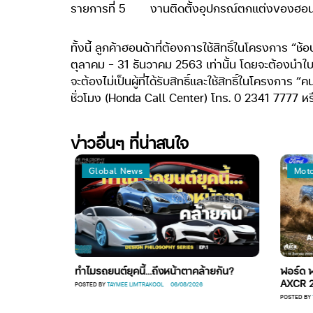
รายการที่ 5
งานติดตั้งอุปกรณ์ตกแต่งของฮอ
ทั้งนี้ ลูกค้าฮอนด้าที่ต้องการใช้สิทธิ์ในโครงการ “ช
ตุลาคม – 31 ธันวาคม 2563 เท่านั้น โดยจะต้องนำใ
จะต้องไม่เป็นผู้ที่ได้รับสิทธิ์และใช้สิทธิ์ในโครงกา
ชั่วโมง (Honda Call Center) โทร. 0 2341 7777 หรื
ข่าวอื่นๆ ที่น่าสนใจ
Global News
Moto
O ลงลุย
ทำไมรถยนต์ยุคนี้…ถึงหน้าตาคล้ายกัน?
ฟอร์ด พร
AXCR 2
POSTED BY
TAYMEE LIMTRAKOOL
06/08/2026
POSTED BY
T