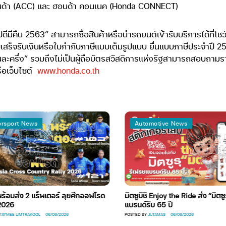
นด้า (ACC) และ ฮอนด้า คอนเนค (Honda CONNECT)
้อปดีมีคืน 2563” สามารถซื้อสินค้าหรือนำรถยนต์เข้ารับบริการได้ที่โชว
บเสร็จรับเงินหรือใบกำกับภาษีแบบเต็มรูปแบบ ยื่นแบบภาษีประจำป
ร “คนละครึ่ง” รวมถึงไม่เป็นผู้ถือบัตรสวัสดิการแห่งรัฐสามารถสอบถามร
อเว็บไซต์
www.honda.co.th
rsport News
Automotive News
้อมส่ง 2 แร็พเตอร์ ลุยศึกออฟโรด
มิตซูบิชิ Enjoy the Ride ส่ง “มิตซูร
026
แบรนด์รับ 65 ปี
AYMEE LIMTRAKOOL
06/08/2026
POSTED BY
JUTAMAS
06/08/2026