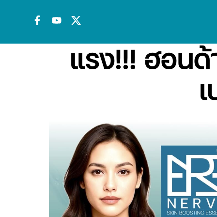
แรง!!! ฮอนด้า
เ