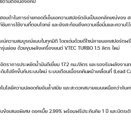
ดานต่อเนื่องอีกปี
งฮอนด้าในการถ่ายทอดดีเอ็นเอความสปอร์ตอันเป็นเอกลักษณ์ของ ฮอนด้า
ก์ชันการใช้งานที่ตอบโจทย์ และยังสะท้อนถึงความเชื่อมั่นและความไว
บการณ์ความสมบูรณ์แบบในทุกมิติ โดดเด่นด้วยดีไซน์ภายนอกสปอร์ต
ุ่นย่อย ด้วยขุมพลังเครื่องยนต์ VTEC TURBO 1.5 ลิตร ใหม่
ให้อัตราการประหยัดน้ำมันดีเยี่ยม 17.2 กม./ลิตร และรองรับพลัง
ะดับไปอีกขั้นกับระบบใหม่ ระบบเตือนเมื่อรถคันหน้าเคลื่อนที่ (Lea
คโนโลยีความปลอดภัยอันล้ำสมัย และสะดวกสบายแบบเหนือกว่ากับค
กับข้อเสนอพิเศษ ดอกเบี้ย 2.99% พร้อมฟรีประกันภัย 1 ปี และบัตรเติ