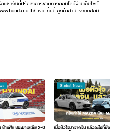
หรือแชทกับที่ปรึกษาการขายทางออนไลน์ผ่านเว็บไซต์
 www.honda.co.th/civic ทั้งนี้ ลูกค้าสามารถทดสอบ
Global News
ก ชนะมาเลเซีย 2-0
เมื่อหัวใจมาจากจีน แล้วอะไรที่ยังทำให้
ฟอ