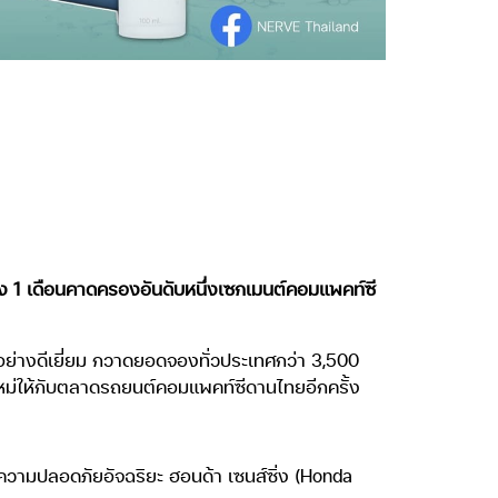
ียง 1 เดือนคาดครองอันดับหนึ่งเซกเมนต์คอมแพคท์ซี
บอย่างดีเยี่ยม กวาดยอดจองทั่วประเทศกว่า 3,500
หม่ให้กับตลาดรถยนต์คอมแพคท์ซีดานไทยอีกครั้ง
ความปลอดภัยอัจฉริยะ ฮอนด้า เซนส์ซิ่ง (Honda