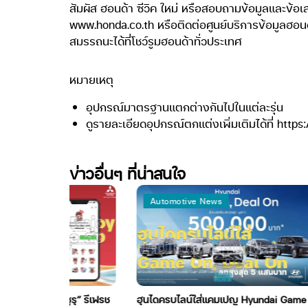
สัมผัส ฮอนด้า ซีวิค ใหม่ หรือสอบถามข้อมูลและข้อเ
www.honda.co.th หรือติดต่อศูนย์บริการข้อมูลฮอนด้
สมรรถนะได้ที่โชว์รูมฮอนด้าทั่วประเทศ
หมายเหตุ
อุปกรณ์มาตรฐานแตกต่างกันไปในแต่ละรุ่น
ดูรายละเอียดอุปกรณ์ตกแต่งเพิ่มเติมได้ที่ htt
ข่าวอื่นๆ ที่น่าสนใจ
Automotive News
ส่ง “มิตซูรุ” รีเฟรช
ฮุนไดครบไลน์ใส่แคมเปญ Hyundai Game