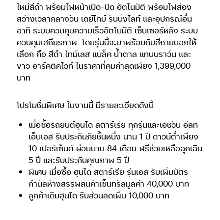
ใหม่สีดำ พร้อมไฟหน้าเปิด-ปิด อัตโนมัติ พร้อมไฟส่อง
สว่างเวลากลางวัน เดย์ไทม์ รันนิ่งไลท์ และอุปกรณือื่น
อาทิ ระบบควบคุมความเร็วอัตโนมัติ เซ็นเซอร์หลัง ระบบ
ควบคุมเสถียรภาพ
โดยรุ่นนี้จะมาพร้อมกับสีภายนอกให้
เลือก คือ สีดำ ไทม์เลส แบล็ค น้ำตาล แทนบราว์น และ
ขาว อาร์คติคไวท์ ในราคาที่คุมค่าสุดเพียง 1,399,000
บาท
โปรโมชั่นพิเศษ ในงานนี้ มีรายละเอียดดังนี้
เมื่อซื้อรถยนต์ฮุนได สตาร์เรีย ทุกรุ่นและเอชวัน อีลิท
เอ็นเอส รับประกันภัยชั้นหนึ่ง นาน 1 ปี ดาวน์ต่ำเพียง
10 เปอร์เซ็นต์ ผ่อนนาน 84 เดือน ฟรีช่วยเหลือฉุกเฉิน
5 ปี และรับประกันคุณภาพ 5 ปี
พิเศษ เมื่อซื้อ ฮุนได สตาร์เรีย รุ่นเอส รับเพิ่มบัตร
กำนัลห้างสรรพสินค้าเซ็นทรัลมูลค่า 40,000 บาท
ลูกค้าเดิมฮุนได รับส่วนลดเพิ่ม 10,000 บาท