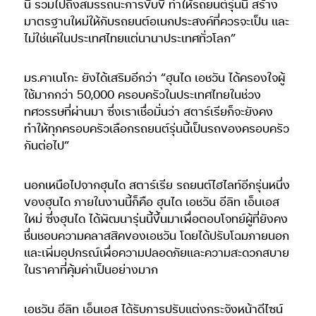
นี้ รวมไปถึงสมรรถนะการขับขี่ ทำให้รถยนต์รุ่นนี้ สร้าง
มาตรฐานใหม่ให้กับรถยนต์อเนกประสงค์ที่ควรจะเป็น และ
ไม่ใช่แค่ในประเทศไทยแต่นานาประเทศทั่วโลก”
มร.คาเนโกะ ยังได้เสริมอีกว่า “ฮุนได เอชวัน ได้ครองใจผู้
ใช้มากกว่า 50,000 ครอบครัวในประเทศไทยในช่วง
ทศวรรษที่ผ่านมา ซึ่งเราเชื่อมั่นว่า สตาร์เรียก็จะยังคง
ทำให้ทุกครอบครัวเลือกรถยนต์รุ่นนี้เป็นรถของครอบครัว
กันต่อไป”
นอกเหนือไปจากฮุนได สตาร์เรีย รถยนต์ไฮไลท์อีกรุ่นหนึ่ง
ของฮุนได ภายในงานนี้ก็คือ ฮุนได เอชวัน อีลิท เอ็นเอส
ใหม่ ซึ่งฮุนได ได้พัฒนารุ่นนี้ขึ้นมาเพื่อตอบโจทย์ผู้ที่ยังคง
ชื่นชอบความคลาสสิคของเอชวัน โดยได้ปรับโฉมภายนอก
และเพิ่มอุปกรณ์เพื่อความปลอดภัยและความสะดวกสบาย
ในราคาที่คุ้มค่าเป็นอย่างมาก
เอชวัน อีลิท เอ็นเอส ได้รับการปรับแต่งกระจังหน้าดีไซน์