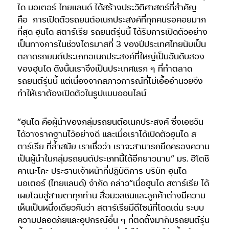
ได มอเตอร์ ไทยแลนด์ ได้สร้างประวัติศาสตร์ที่สำคัญ
คือ
การเปิดตัวรถยนต์อเนกประสงค์ที่ทุกคนรอคอยมาก
ที่สุด ฮุนได สตาร์เรีย รถยนต์รุ่นนี้ ได้รับการเปิดตัวอย่าง
เป็นทางการในช่วงไตรมาสที่ 3 ของปีประเทศไทยนับเป็น
ตลาดรถยนต์ประเภทอเนกประสงค์ที่ใหญ่เป็นอันดับสอง
ของฮุนได ดังนั้นเราจึงเป็นประเทศแรก ๆ ที่ทำตลาด
รถยนต์รุ่นนี้ แต่เนื่องจากสภาวการณ์ที่ไม่เอื้ออำนวยจึง
ทำให้เราต้องเปิดตัวในรูปแบบออนไลน์
“ฮุนได คือผู้นำของกลุ่มรถยนต์อเนกประสงค์ ซึ่งเอชวัน
ได้วางรากฐานไว้อย่างดี และเมื่อเราได้เปิดตัวฮุนได ส
ตาร์เรีย ที่ล้ำสมัย เราเชื่อว่า เราจะสามารถยึดครองความ
เป็นผู้นำในกลุ่มรถยนต์ประเภทนี้ได้อีกยาวนาน” มร. ฮิโตชิ
คาเนะโกะ ประธานเจ้าหน้าที่ปฏิบัติการ บริษัท ฮุนได
มอเตอร์ (ไทยแลนด์) จำกัด กล่าว“เมื่อฮุนได สตาร์เรีย ได้
เผยโฉมสู่สายตาทุกท่าน สื่อมวลชนและลูกค้าต่างมีความ
เห็นเป็นหนึ่งเดียวกันว่า สตาร์เรียมีดีไซน์ที่โดดเด่น ระบบ
ความปลอดภัยและอุปกรณ์อื่น ๆ ที่ติดตั้งมากับรถยนต์รุ่น