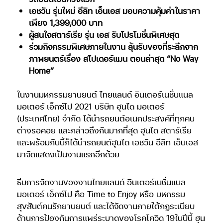
เอชวัน รุ่นใหม่ อีลิท เอ็นเอส มอบความคุ้มค่าในราคา
เพียง 1,399,000 บาท
ผู้สนใจสตาร์เรีย รุ่น เอส รับโปรโมชั่นพิเศษสุด
ร่วมกิจกรรมพิเศษภายในงาน ลุ้นรับของที่ระลึกจาก
ภาพยนตร์เรื่อง สไปเดอร์แมน ตอนล่าสุด “No Way
Home”
ในงานมหกรรมยานยนต์ ไทยแลนด์ อินเตอร์เนชั่นแนล
มอเตอร์ เอ็กซ์โป 2021 บริษัท ฮุนได มอเตอร์
(ประเทศไทย) จำกัด ได้นำรถยนต์อเนกประสงค์ที่ทุกคน
ต่างรอคอย และกล่าวถึงกันมากที่สุด ฮุนได สตาร์เรีย
และพร้อมกันนี้ก็ได้นำรถยนต์ฮุนได เอชวัน อีลิท เอ็นเอส
มาจัดแสดงเป็นงานแรกอีกด้วย
ธีมการจัดงานของงานไทยแลนด์ อินเตอร์เนชั่นแนล
มอเตอร์ เอ็กซ์โป คือ Time to Enjoy หรือ มหกรรม
สุขสันต์คนรักยานยนต์ และได้จัดงานภายใต้กฏระเบียบ
ด้านการป้องกันการแพร่ระบาดของโรคโควิด 19ในปีนี้ ฮุน