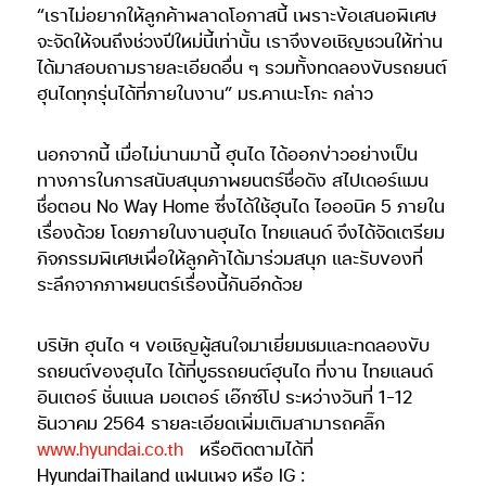
“เราไม่อยากให้ลูกค้าพลาดโอกาสนี้ เพราะข้อเสนอพิเศษ
จะจัดให้จนถึงช่วงปีใหม่นี้เท่านั้น เราจึงขอเชิญชวนให้ท่าน
ได้มาสอบถามรายละเอียดอื่น ๆ รวมทั้งทดลองขับรถยนต์
ฮุนไดทุกรุ่นได้ที่ภายในงาน” มร.คาเนะโกะ กล่าว
นอกจากนี้ เมื่อไม่นานมานี้ ฮุนได ได้ออกข่าวอย่างเป็น
ทางการในการสนับสนุนภาพยนตร์ชื่อดัง สไปเดอร์แมน
ชื่อตอน No Way Home ซึ่งได้ใช้ฮุนได ไอออนิค 5 ภายใน
เรื่องด้วย โดยภายในงานฮุนได ไทยแลนด์ จึงได้จัดเตรียม
กิจกรรมพิเศษเพื่อให้ลูกค้าได้มาร่วมสนุก และรับของที่
ระลึกจากภาพยนตร์เรื่องนี้กันอีกด้วย
บริษัท ฮุนได ฯ ขอเชิญผู้สนใจมาเยี่ยมชมและทดลองขับ
รถยนต์ของฮุนได ได้ที่บูธรถยนต์ฮุนได ที่งาน ไทยแลนด์
อินเตอร์ ชั่นแนล มอเตอร์ เอ๊กซ์โป ระหว่างวันที่ 1-12
ธันวาคม 2564 รายละเอียดเพิ่มเติมสามารถคลิ๊ก
www.hyundai.co.th
หรือติดตามได้ที่
HyundaiThailand แฟนเพจ หรือ IG :