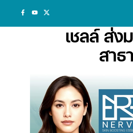
เชลล์ ส่ง
สาธ