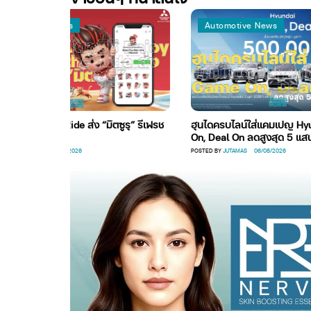
e News
Automotive News
y the Ride ส่ง “มิตซูรุ” รีเฟรช
ฮุนไดครบไลน์ใส่แคมเปญ Hyundai Ga
ปี
On, Deal On ลดสูงสุด 5 แสนบาท
06/08/2026
POSTED BY
JUTAMAS
06/08/2026