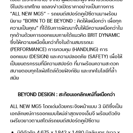
จีในประเทศไทย แถลงข่าวเปิดราคาอย่างเป็นทางการ
“ALL NEW MG5” – รถยนต์สปอร์ตคูเป้ซีดานมาพร้อม
นิยาม “BORN TO BE BEYOND : คิดให้เหนือกว่า เพื่อทุก
ความเป็นคุณ” ที่ได้รับการพัฒนาขึ้นให้มีความเหนือกว่าใน
ทุกด้านด้วยการออกแบบภายใต้แนวคิด BRIT DYNAMIC
ซึ่งให้ความเหนือชั้นกว่าทั้งในด้านสมรรถนะ
(PERFORMANCE) การควบคุม (HANDLING) การ
ออกแบบ (DESIGN) และความปลอดภัย (SAFETY) เพื่อให้
เป็นยนตรกรรมที่มีความสปอร์ต ที่มาพร้อมความสะดวก
สบายตอบทุกไลฟ์สไตล์ด้วยฟังก์ชัน และเทคโนโลยีที่ล้ำ
สมัย
BEYOND DESIGN : สะท้อนเอกลักษณ์ที่เหนือกว่า
ALL NEW MG5 โดดเด่นด้วยกระจังหน้าแบบ 3 มิติซึ่งเป็น
เอกลักษณ์การออกแบบใหม่ล่าสุดของเอ็มจี
พร้อมตัวถัง
เพรียวยาวตามสไตล์รถยนต์สปอร์ตคูเป้ซีดาน
มิติตัวถัง 4,675 x 1,842 x 1,480 มิลลิเมตร (ยาว x