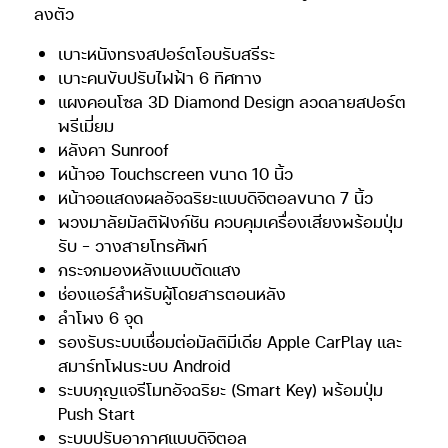
ลงตัว
เบาะหนังทรงสปอร์ตโอบรับสรีระ
เบาะคนขับปรับไฟฟ้า 6 ทิศทาง
แผงคอนโซล 3D Diamond Design ลวดลายสปอร์ต
พรีเมี่ยม
หลังคา Sunroof
หน้าจอ Touchscreen ขนาด 10 นิ้ว
หน้าจอแสดงผลอัจฉริยะแบบดิจิตอลขนาด 7 นิ้ว
พวงมาลัยมัลติฟังก์ชัน ควบคุมเครื่องเสียงพร้อมปุ่ม
รับ – วางสายโทรศัพท์
กระจกมองหลังแบบตัดแสง
ช่องแอร์สำหรับผู้โดยสารตอนหลัง
ลำโพง 6 จุด
รองรับระบบเชื่อมต่อมัลติมีเดีย Apple CarPlay และ
สมาร์ทโฟนระบบ Android
ระบบกุญแจรีโมทอัจฉริยะ (Smart Key) พร้อมปุ่ม
Push Start
ระบบปรับอากาศแบบดิจิตอล