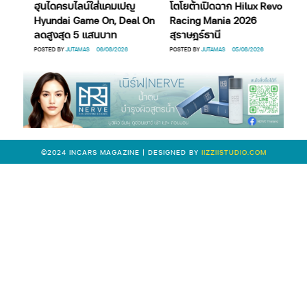
ง
ฮุนไดครบไลน์ใส่แคมเปญ
โตโยต้าเปิดฉาก Hilux Revo
ฮ
 65
Hyundai Game On, Deal On
Racing Mania 2026
ช
ลดสูงสุด 5 แสนบาท
สุราษฎร์ธานี
H
POSTED BY
JUTAMAS
06/08/2026
POSTED BY
JUTAMAS
05/08/2026
PO
©2024 INCARS MAGAZINE | DESIGNED BY
IIZZIISTUDIO.COM