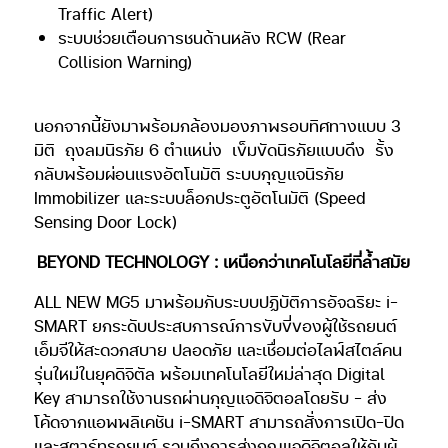
Traffic Alert)
ระบบช่วยเตือนการชนด้านหลัง RCW (Rear
Collision Warning)
นอกจากนี้ยังมาพร้อมกล้องมองภาพรอบทิศทางแบบ 3
มิติ
ถุงลมนิรภัย 6 ตำแหน่ง
เข็มขัดนิรภัยแบบดึง
รั้ง
กลับพร้อมผ่อนแรงอัตโนมัติ ระบบกุญแจนิรภัย
Immobilizer และระบบล็อกประตูอัตโนมัติ (Speed
Sensing Door Lock)
BEYOND TECHNOLOGY : เหนือกว่าเทคโนโลยีที่ล้ำสมัย
ALL NEW MG5 มาพร้อมกับระบบปฏิบัติการอัจฉริยะ i–
SMART ยกระดับประสบการณ์การขับขี่ของผู้ใช้รถยนต์
เอ็มจีให้สะดวกสบาย ปลอดภัย และเชื่อมต่อไลฟ์สไตล์คน
รุ่นใหม่ในยุคดิจิตัล พร้อมเทคโนโลยีใหม่ล่าสุด Digital
Key สามารถใช้งานรถผ่านกุญแจดิจิตอลโดยรับ – ส่ง
โค้ดจากแอพพลิเคชัน i-SMART สามารถสั่งการเปิด-ปิด
และสตาร์ทรถยนต์ รวมถึงการส่งกุญแจดิจิตอลให้กับผู้