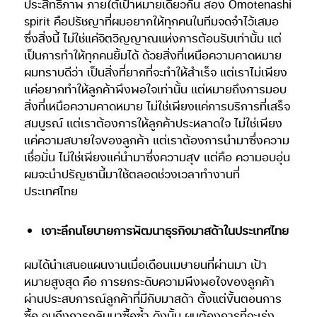
ประสิทธิภาพ ภายใต้เป้าหมายเดียวกัน สอง Omotenashi
spirit คือปรัชญาที่ผมอยากให้ทุกคนในทีมจดจำไว้เสมอ
ซึ่งสิ่งนี้ ไม่ใช่แค่จิตวิญญาณแห่งการต้อนรับเท่านั้น แต่
เป็นการทำให้ทุกคนยิ้มได้ ด้วยสิ่งที่เหนือความคาดหมาย
ผมทราบดีว่า เป็นสิ่งที่ยากที่จะทำให้สำเร็จ แต่เราไม่เพียง
แค่อยากทำให้ลูกค้าพึงพอใจเท่านั้น แต่หมายถึงการมอบ
สิ่งที่เหนือความคาดหมาย ไม่ใช่เพียงแค่การบริการที่เสร็จ
สมบูรณ์ แต่เราต้องการให้ลูกค้าประหลาดใจ ไม่ใช่เพียง
แค่ความสบายใจของลูกค้า แต่เราต้องการนำมาซึ่งความ
เชื่อมั่น ไม่ใช่เพียงแค่นำมาซึ่งความสุข แต่คือ ความอบอุ่น
ผมจะนำปรัญชานี้มาใช้ตลอดช่วงเวลาทำงานที่
ประเทศไทย
เจาะลึกนโยบายการพัฒนาธุรกิจมาสด้าในประเทศไทย
ผมได้นำเสนอแผนงานเมื่อเดือนเมษายนที่ผ่านมา เป้า
หมายสูงสุด คือ การยกระดับความพึงพอใจของลูกค้า
ผ่านประสบการณ์ลูกค้าที่มีกับมาสด้า ตั้งแต่ขั้นตอนการ
ซื้อ จนถึงการกลับมาซื้อซ้ำ ดังนั้น ผมต้องการที่จะเร่ง