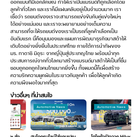
ออกแบบที่มีเอกลักษณ์ ทำให้เราเป็นแบรนด์ที่ถูกเลือกโดย
ลูกค้าทั่วโลก และเราก็มีแฟนคลับอยู่เป็นจำนวนมาก เรา
เชื่อว่า รถยนต์ของเราจะสามารถแข่งขันกับคู่แข่งใหม่ๆ
ได้อย่างแน่นอน และเราจะพยายามอย่างเต็มความ
สามารถที่จะให้รถยนต์ของเราเป็นรถที่ลูกค้าเลือกเป็น
อันดับแรก นี่คือมุมมองและแผนการพัฒนาธุรกิจมาสด้าให้
เติบโตอย่างยั่งยืนในประเทศไทย ภายใต้การนำทัพของ
มร. ทาดาชิ มิอุระ จากญี่ปุ่นสู่ประเทญไทย พร้อมนำทุก
ประสบการณ์จากทั่วโลกมาสร้างแบรนด์มาสด้าให้เป็นที่ชื่น
ชอบถูกอกถูกใจคนไทยมากยิ่งขึ้น ทั้งหมดนี้ก็เพื่อสร้าง
ความรักความผูกพันในระยาวกับลูกค้า เพื่อให้ลูกค้าเกิด
ความพึงพอใจมากที่สุด
ข่าวอื่นๆ ที่น่าสนใจ
Automotive News
Automotive News
Ride ส่ง
ฮุนไดครบไลน์ใส่แคมเปญ
โตโยต้าเปิดฉาก Hilux Revo