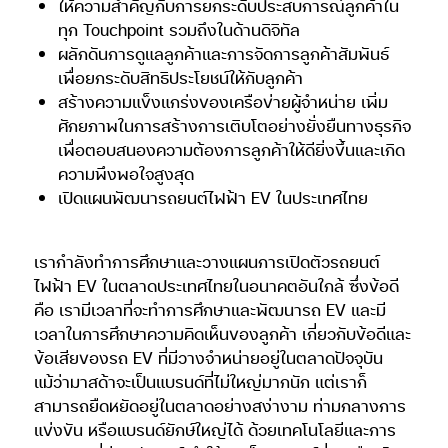
ให้ความสำคัญกับการยกระดับประสบการณ์ลูกค้าใน
ทุก Touchpoint รวมถึงในด้านดิจิทัล
ผลักดันการดูแลลูกค้าและการจัดการลูกค้าสัมพันธ์
เพื่อยกระดับสิทธิประโยชน์ให้กับลูกค้า
สร้างความแข็งแกร่งของเครือข่ายผู้จำหน่าย เพิ่ม
ศักยภาพในการสร้างการเติบโตอย่างยั่งยืนทางธุรกิจ
เพื่อตอบสนองความต้องการลูกค้าให้ดียิ่งขึ้นและเกิด
ความพึงพอใจสูงสุด
เปิดแผนพัฒนารถยนต์ไฟฟ้า EV ในประเทศไทย
เรากำลังทำการศึกษาและวางแผนการเปิดตัวรถยนต์
ไฟฟ้า EV ในตลาดประเทศไทยในอนาคตอันใกล้ ซึ่งข้อดี
คือ เรามีเวลาที่จะทำการศึกษาและพัฒนารถ EV และมี
เวลาในการศึกษาความคิดเห็นของลูกค้า เกี่ยวกับข้อดีและ
ข้อเสียของรถ EV ที่มีวางจำหน่ายอยู่ในตลาดปัจจุบัน
แม้ว่ามาสด้าจะเป็นแบรนด์ที่ไม่ใหญ่มากนัก แต่เราก็
สามารถยืดหยัดอยู่ในตลาดอย่างสง่างาม ท่ามกลางการ
แข่งขัน หรือแบรนด์ยักษ์ใหญ่ได้ ด้วยเทคโนโลยีและการ