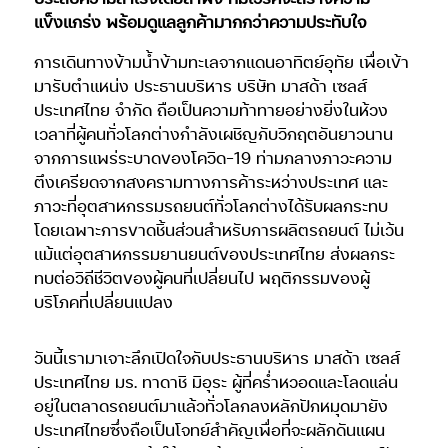
แข็งแกร่ง พร้อมดูแลลูกค้ามากกว่าความประทับใจ
การเดินทางข้ามน้ำข้ามทะเลจากแดนอาทิตย์อุทัย เพื่อเข้า
มารับตำแหน่ง ประธานบริหาร บริษัท มาสด้า เซลส์
ประเทศไทย จำกัด ถือเป็นความท้าทายอย่างยิ่งในห้วง
เวลาที่ผู้คนทั่วโลกต่างกำลังเผชิญกับวิกฤตอันยาวนาน
จากการแพร่ระบาดของโควิด-19 ท่ามกลางภาวะความ
ตึงเครียดจากสงครามทางการค้าระหว่างประเทศ และ
ภาวะที่อุตสาหกรรมรถยนต์ทั่วโลกต่างได้รับผลกระทบ
โดยเฉพาะการขาดชิ้นส่วนสำหรับการผลิตรถยนต์ ไม่เว้น
แม้แต่อุตสาหกรรมยานยนต์ของประเทศไทย ส่งผลกระ
ทบต่อวิถีชีวิตของผู้คนที่เปลี่ยนไป พฤติกรรมของผู้
บริโภคที่เปลี่ยนแปลง
วันนี้เรามาเจาะลึกเปิดใจกับประธานบริหาร มาสด้า เซลส์
ประเทศไทย มร. ทาดาชิ มิอุระ ผู้ที่คร่ำหวอดและโลดแล่น
อยู่ในตลาดรถยนต์มาแล้วทั่วโลกลงหลักปักหมุดมายัง
ประเทศไทยซึ่งถือเป็นโจทย์สำคัญเพื่อที่จะผลักดันแผน