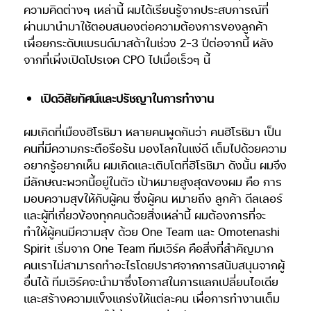
ความคิดต่างๆ เหล่านี้ ผมได้เรียนรู้จากประสบการณ์ที่
ผ่านมานำมาใช้ตอบสนองต่อความต้องการของลูกค้า
เพื่อยกระดับแบรนด์มาสด้าในช่วง 2-3 ปีต่อจากนี้ หลัง
จากที่เพิ่งเปิดโปรเจค CPO ไปเมื่อเร็วๆ นี้
เปิดวิสัยทัศน์และปรัชญาในการทำงาน
ผมเกิดที่เมืองฮิโรชิมา หลายคนพูดกันว่า คนฮิโรชิมา เป็น
คนที่มีความกระตือรือร้น มองโลกในแง่ดี เต็มไปด้วยความ
อยากรู้อยากเห็น ผมเกิดและเติบโตที่ฮิโรชิมา ดังนั้น ผมจึง
มีลักษณะพวกนี้อยู่ในตัว เป้าหมายสูงสุดของผม คือ การ
มอบความสุขให้กับผู้คน ซึ่งผู้คน หมายถึง ลูกค้า ดีลเลอร์
และผู้ที่เกี่ยวข้องทุกคนด้วยสิ่งเหล่านี้ ผมต้องการที่จะ
ทำให้ผู้คนมีความสุข ด้วย One Team และ Omotenashi
Spirit เริ่มจาก One Team ทีมเวิร์ค คือสิ่งที่สำคัญมาก
คนเราไม่สามารถทำอะไรโดยปราศจากการสนับสนุนจากผู้
อื่นได้ ทีมเวิร์คจะนำมาซึ่งโอกาสในการแลกเปลี่ยนไอเดีย
และสร้างความแข็งแกร่งให้แต่ละคน เพื่อการทำงานเต็ม