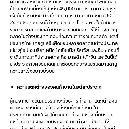
พัฒนาธุรกิจมาสด้าให้เดินหน้าบรรลุตามวัตถุประสงค์กับ
เป้ายอดขายที่ตั้งไว้สูงถึง 45,000 คัน มร. ทาดาชิ มิอุระ
เริ่มต้นทำงานกับ มาสด้า มอเตอร์ มายาวนานกว่า 30 ปี
สั่งสมประสบการณ์ต่างๆ มากมาย โดยเฉพาะในด้านการ
ขาย การตลาด และด้านการวางแผนกลยุทธ์ให้กับหลายๆ
ตลาดในต่างประเทศ ก่อนที่จะเข้ามาทำงานที่มาสด้า เซลส์
ประเทศไทย เคยดูแลรับผิดชอบหลายตลาดในต่างประเทศ
เช่น ยุโรป อเมริกาเหนือ โอเชียเนีย รัสเซีย และอื่นๆ ก่อนที่
จะเดินทางมาที่ประเทศไทย คือ มาสด้า ไต้หวัน และวันนี้ได้
มาประจำการพร้อมเดินหน้าต่อยอดสร้างแบรนด์มาสด้าสู่
ความสำเร็จอย่างยั่งยืน
ความแตกต่างของคนทำงานในแต่ละประเทศ
ผู้คนจากต่างวัฒนธรรมก็จะมีวิธีการทำงานที่แตกต่างกัน
แต่พวกเขาก็มีสิ่งที่คล้ายคลึงกันด้วยเช่นกัน ใน
ประเทศไทย ผมสัมผัสได้ว่าคนที่นี่ทำงานหนักเพื่อบริษัท
มีหน้าที่ความรับผิดชอบของตนเอง ทำงานเป็นทีม ให้
ความช่วยเหลือและส่งเสริมซึ่งกันและกัน ซึ่งคนญี่ปุ่นก็มี