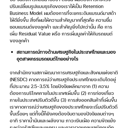
ปรับเปลี่ยนรูปแบบธุรกิจของเราให้เป็น Retention
Business Model ผมต้องการที่จะยกระดับแบรนด์มาสด้า
ให้ดียิ่งขึ้น สิ่งที่ผมให้ความสำคัญมากที่สุดคือ ความชื่น
ชอบแบรนด์ของลูกค้า และสำคัญยิ่งไปกว่านั้น คือ การ
เพิ่ม Residual Value หรือ การเพิ่มมูลค่าให้กับรถยนต์
ของลูกค้า
สถานการณ์ทางด้านเศรษฐกิจในประเทศไทยและมอง
อุตสาหกรรมรถยนต์ไทยอย่างไร
จากสำนักงานสภาพัฒนาการเศรษฐกิจและสังคมแห่งชาติ
(NESDC) คาดการณ์ว่าเศรษฐกิจประเทศไทยจะเติบโตอยู่
ที่ประมาณ 2.5–3.5% โดยปัจจัยหลักมาจาก (1) ความ
ต้องการบริโภคภายในประเทศเพิ่มขึ้น (2) การท่องเที่ยว
ภายในประเทศปรับตัวดีขึ้น (3) การส่งออกสินค้าที่เพิ่มขึ้น
เราคาดการณ์ว่าเศรษฐกิจของประเทศไทยจะเริ่มปรับตัวดี
ขึ้นเรื่อยๆ แต่ทั้งนี้ก็ยังคงต้องจับตามองปัจจัยลบต่างๆ
อาทิ ราคาน้ำมันและพลังงาน ภาวะเงินเฟ้อ ความขัดแย้ง
ระหว่างรัสเซียและยูเครน และการขาดแคลนเซมิคอนดัค