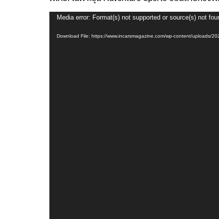
Video
Media error: Format(s) not supported or source(s) not fou
Player
Download File: https://www.incarsmagazine.com/wp-content/uploads/