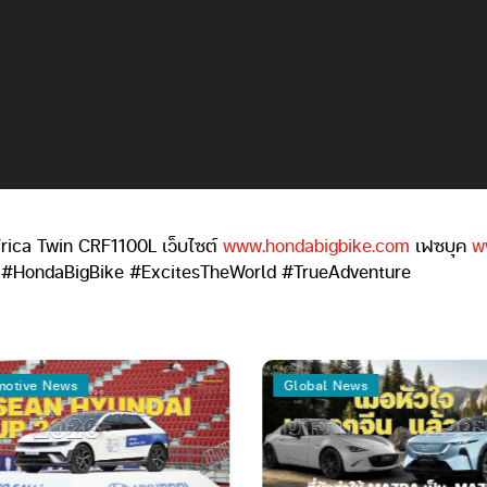
rica Twin CRF1100L เว็บไซต์
www.hondabigbike.com
เฟซบุค
w
 #HondaBigBike #ExcitesTheWorld #TrueAdventure
tive News
Global News