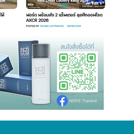
้
ฟอร์ด พร้อมส่ง 2 แร็พเตอร์ ลุยศึกออฟโรด
มิตซูบิชิ Enjo
AXCR 2026
แบรนด์รับ 65
POSTED BY
TAYMEE LIMTRAKOOL
06/08/2026
POSTED BY
JUTAMA