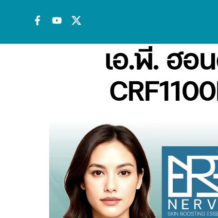
เอ.พี. ฮอ
CRF1100L