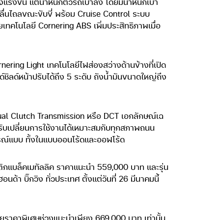
แรงขึ้น แต่น้ำหนักตัวรถเบาลง โดยมีน้ำหนักเบา
ลื่นไถลขณะขับขี่ พร้อม Cruise Control ระบบ
วยเทคโนโลยี Cornering ABS เพิ่มประสิทธิภาพเมื่อ
ering Light เทคโนโลยีไฟส่องสว่างด้านข้างที่เปิด
ชิลด์หน้าปรับได้ถึง 5 ระดับ ถังน้ำมันขนาดใหญ่ถึง
Dual Clutch Transmission หรือ DCT เอกลักษณ์เฉ
ับเปลี่ยนการใช้งานได้เหมาะสมกับทุกสภาพถนน
รณ์แบบ ทั้งในแบบออนโร้ดและออฟโร้ด
สติกแบล็คเมทัลลิค ราคาแนะนำ 559,000 บาท และรุ่น
า บิ๊กวิง ทั่วประเทศ ตั้งแต่วันที่ 26 มีนาคมนี้
ด้วยราคาพิเศษช่วงแนะนำเพียง 669,000 บาท เท่านั้น