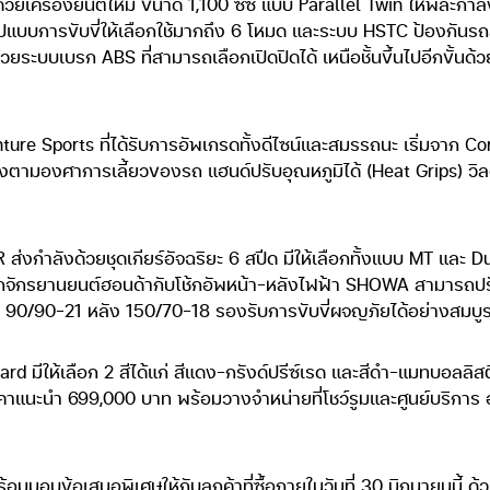
เครื่องยนต์ใหม่ ขนาด 1,100 ซีซี แบบ Parallel Twin ให้พละกำลัง
รูปแบบการขับขี่ให้เลือกใช้มากถึง 6 โหมด และระบบ HSTC ป้องกันรถ
ยระบบเบรก ABS ที่สามารถเลือกเปิดปิดได้ เหนือชั้นขึ้นไปอีกขั้นด้
e Sports ที่ได้รับการอัพเกรดทั้งดีไซน์และสมรรถนะ เริ่มจาก Corn
่างตามองศาการเลี้ยวของรถ แฮนด์ปรับอุณหภูมิได้ (Heat Grips) วิลด์
กำลังด้วยชุดเกียร์อัจฉริยะ 6 สปีด มีให้เลือกทั้งแบบ MT และ 
ถจักรยานยนต์ฮอนด้ากับโช้กอัพหน้า-หลังไฟฟ้า SHOWA สามารถปร
 90/90-21 หลัง 150/70-18 รองรับการขับขี่ผจญภัยได้อย่างสมบู
d มีให้เลือก 2 สีได้แก่ สีแดง-กรังด์ปรีซ์เรด และสีดำ-แมทบอลลิ
แนะนำ 699,000 บาท พร้อมวางจำหน่ายที่โชว์รูมและศูนย์บริการ ฮอนด้
้อมมอบข้อเสนอพิเศษให้กับลูกค้าที่ซื้อภายในวันที่ 30 มิถุนายนนี้ 