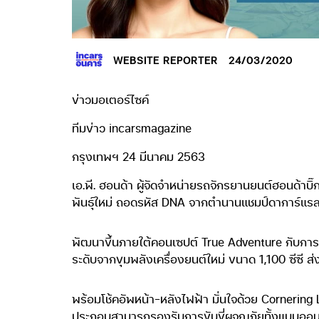
WEBSITE REPORTER
24/03/2020
ข่าวมอเตอร์ไซค์
ทีมข่าว incarsmagazine
กรุงเทพฯ 24 มีนาคม 2563
เอ.พี. ฮอนด้า ผู้จัดจำหน่ายรถจักรยานยนต์ฮอนด้าบ
พันธุ์ใหม่ ถอดรหัส DNA จากตำนานแชมป์ดาการ์แรล
พัฒนาขึ้นภายใต้คอนเซปต์ True Adventure กับการรวม
ระดับจากขุมพลังเครื่องยนต์ใหม่ ขนาด 1,100 ซีซี ส่
พร้อมโช้คอัพหน้า-หลังไฟฟ้า มั่นใจด้วย Cornering 
ประกอบสามารถรองรับการขับขี่ผจญภัยทั้งแบบออนโร้ด