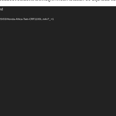
nd
2020/03/Honda-Africa-Twin-CRF1100L.m4v?_=1