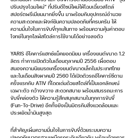
ปรับปรุงโฉมใหม่” ที่ปรับดีไซน์ใหม่ให้โฉบเฉี่ยวสไตล์
สปอร์ตพรีเมียมมากยิ่งขึ้น มาพร้อมกับอุปกรณ์อำนวย
ความสะดวกและฟังก์ชันความปลอดภัยที่ครบครัน ให้
ความมั่นใจในการขับขี่ทุกเส้นทาง พร้อมความคุ้มค่าตอบ
โจทย์ในทุกไลฟ์สไตล์การใช้งานได้อย่างลงตัว
YARIS อีโคคาร์แฮทช์แบ็คยอดนิยม เครื่องยนต์ขนาด 1.2
ลิตร ทำการเปิดตัวในเดือนตุลาคมปี 2556 เพื่อตอบ
สนองความนิยมรถเครื่องยนต์ขนาดเล็กในประเทศไทย
และในเดือนสิงหาคมปี 2560 ได้เปิดตัวรถอีโคคาร์ซีดาน
ครั้งแรกกับ ATIV ที่โดดเด่นด้วยสไตล์ที่เป็นเอกลักษณ์
เฉพาะตัว กว้างขวาง สะดวกสบาย พร้อมสมรรถนะการ
ขับขี่คล่องตัว ให้ความรู้สึกสนุกสนานในทุกการขับขี่
(Fun-To-Drive) อีกทั้งยังเป็นมิตรกับสิ่งแวดล้อมและ
ประหยัดน้ำมันสูงสุด
ที่สำคัญเพิ่มความมั่นใจในการขับขี่ด้วยระบบความ
ปลอดภัยมาตรฐานเหนือรถระดับเดียวกัน พร้อมด้วยการ