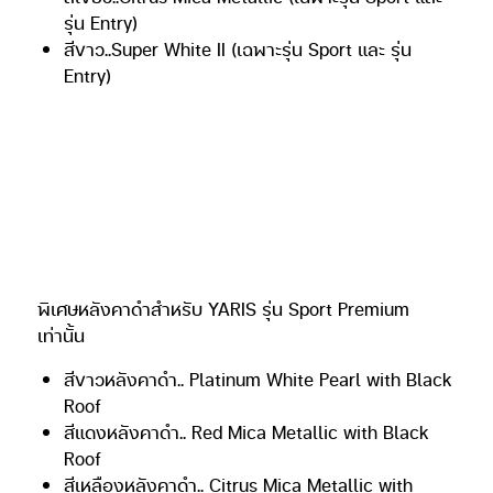
มูลค่าเพิ่มและเครื่องปรับอากาศ)
Sport Premium with Black Roof
เกียร์อัตโนมัติ
ราคา 684,000 บาท****
Sport Premium
เกียร์อัตโนมัติ ราคา 679,000
บาท****
Sport เกียร์อัตโนมัติ ราคา 609,000 บาท****
Entry เกียร์อัตโนมัติ ราคา 549,000 บาท****
****ราคาดังกล่าวเป็นราคารถยนต์พร้อมอุปกรณ์
มาตรฐานที่ผลิตจากโรงงาน
เลือกเป็นเจ้าของ ATIV รุ่นปรับปรุงโฉมใหม่ 3 รุ่นย่อย 7
สี
ใหม่…สีขาวมุก..Platinum White Pearl (เฉพาะรุ่น
Sport Premium)
ใหม่…สีน้ำเงิน..Grayish Blue Metallic
สีเงิน..Silver Metallic