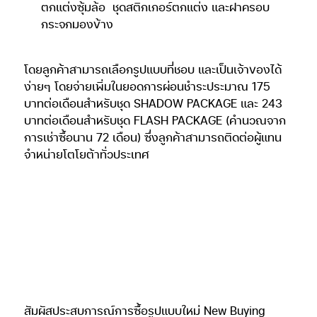
ตกแต่งซุ้มล้อ
ชุดสติกเกอร์ตกแต่ง และฝาครอบ
กระจกมองข้าง
โดยลูกค้าสามารถเลือกรูปแบบที่ชอบ และเป็นเจ้าของได้
ง่ายๆ โดยจ่ายเพิ่มในยอดการผ่อนชำระประมาณ 175
บาทต่อเดือนสำหรับชุด SHADOW PACKAGE และ 243
บาทต่อเดือนสำหรับชุด FLASH PACKAGE (คำนวณจาก
การเช่าซื้อนาน 72 เดือน) ซึ่งลูกค้าสามารถติดต่อผู้แทน
จำหน่ายโตโยต้าทั่วประเทศ
สัมผัสประสบการณ์การซื้อรูปแบบใหม่ New Buying
Experienceแนะนำบริการเพิ่มเติมสุดพิเศษเพื่อเปิด
ประสบการณ์การซื้อรูปแบบใหม่ New Buying
Experience สำหรับลูกค้า YARIS และ ATIV เปลี่ยนรูป
แบบการซื้อรถจากรูปแบบเดิม และฟังก์ชันพิเศษที่จะปฏิวัติ
การอนุมัติสินเชื่อรถยนต์ให้เป็นเจ้าของรถง่ายยิ่งขึ้นด้วย
Connected Auto Loan (CAL) โปรแกรมใหม่เพื่อ