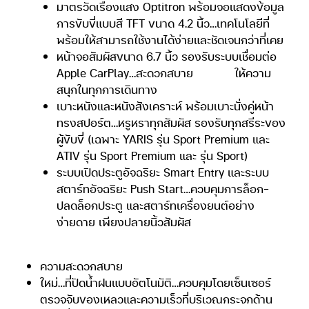
มาตรวัดเรืองแสง Optitron พร้อมจอแสดงข้อมูล
การขับขี่แบบสี TFT ขนาด 4.2 นิ้ว…เทคโนโลยีที่
พร้อมให้สามารถใช้งานได้ง่ายและชัดเจนกว่าที่เคย
หน้าจอสัมผัสขนาด 6.7 นิ้ว รองรับระบบเชื่อมต่อ
Apple CarPlay…สะดวกสบาย
ให้ความ
สนุกในทุกการเดินทาง
เบาะหนังและหนังสังเคราะห์ พร้อมเบาะนั่งคู่หน้า
ทรงสปอร์ต…หรูหราทุกสัมผัส รองรับทุกสรีระของ
ผู้ขับขี่ (เฉพาะ YARIS รุ่น Sport Premium และ
ATIV รุ่น Sport Premium และ รุ่น Sport)
ระบบเปิดประตูอัจฉริยะ Smart Entry และระบบ
สตาร์ทอัจฉริยะ Push Start…ควบคุมการล็อก-
ปลดล็อกประตู และสตาร์ทเครื่องยนต์อย่าง
ง่ายดาย เพียงปลายนิ้วสัมผัส
ความสะดวกสบาย
ใหม่…ที่ปัดน้ำฝนแบบอัตโนมัติ…ควบคุมโดยเซ็นเซอร์
ตรวจจับของเหลวและความเร็วที่บริเวณกระจกด้าน