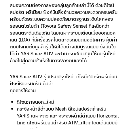
สนองความต้องการของกลุ่มลูกค้าเหล่านี้ได้ ด้วยดีไซน์
สปอร์ต พรีเมียม ฟังก์ชันสิ่งอำนวยความสะดวกครบครัน
พร้อมด้วยระบบความปลอดภัยมาตรฐานระดับโลกของ
รถยนต์โตโยต้า (Toyota Safety Sense) ที่เหนือกว่า
รถยนต์ระดับเดียวกัน โดยเฉพาะระบบเตือนเมื่อออกนอก
เลน (LDA) ที่มีครั้งแรกในตลาดรถยนต์นั่งอีโคคาร์ คุ้มค่า
ตอบโจทย์ต่อลูกค้ารุ่นใหม่ได้อย่างสมบูรณ์แบบ จึงมั่นใจ
ได้ว่า YARIS และ ATIV จะสามารถสนับสนุนให้คนรุ่นใหม่
ก้าวไปสู่ความสำเร็จในทางของตนเองได้
YARIS และ ATIV รุ่นปรับปรุงใหม่…ดีไซน์สปอร์ตพรีเมียม
ฟังก์ชันครบครัน คุ้มค่า
ทุกการใช้งาน
ดีไซน์ภายนอก…ใหม่
กระจังหน้าสีดำแบบ Mesh ดีไซน์สปอร์ตสำหรับ
YARIS เฉพาะตัว และ กระจังหน้าสีดำแบบ Horizontal
Line ดีไซน์พรีเมียมสำหรับ ATIV…สไตล์โดดเด่นแบบมี