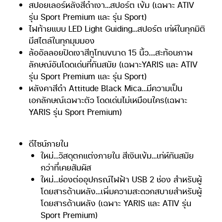
สปอยเลอร์หลังสีดำเงา…สปอร์ต เข้ม (เฉพาะ ATIV
รุ่น Sport Premium และ รุ่น Sport)
ไฟท้ายแบบ LED Light Guiding…สปอร์ต เท่ห์ในทุกมิติ
มีสไตล์ในทุกมุมมอง
ล้ออัลลอยปัดเงาสีทูโทนขนาด 15 นิ้ว….สะท้อนภาพ
ลักษณ์อันโดดเด่นที่ทันสมัย (เฉพาะYARIS และ ATIV
รุ่น Sport Premium และ รุ่น Sport)
หลังคาสีดำ Attitude Black Mica…มีความเป็น
เอกลักษณ์เฉพาะตัว โดดเด่นไม่เหมือนใคร(เฉพาะ
YARIS รุ่น Sport Premium)
ดีไซน์ภายใน
ใหม่…วัสดุตกแต่งภายใน สีเงินเข้ม…เท่ห์ทันสมัย
กว่าที่เคยสัมผัส
ใหม่…ช่องต่ออุปกรณ์ไฟฟ้า USB 2 ช่อง สำหรับผู้
โดยสารด้านหลัง…เพิ่มความสะดวกสบายสำหรับผู้
โดยสารด้านหลัง (เฉพาะ YARIS และ ATIV รุ่น
Sport Premium)