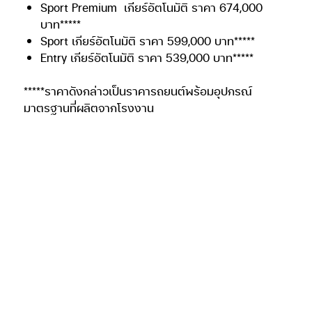
Automotive News
Automotive News
ide ส่ง
ฮุนไดครบไลน์ใส่แคมเปญ
โตโยต้าเปิดฉาก Hilux Revo
ด์รับ 65
Hyundai Game On, Deal On
Racing Mania 2026
ลดสูงสุด 5 แสนบาท
สุราษฎร์ธานี
026
POSTED BY
JUTAMAS
06/08/2026
POSTED BY
JUTAMAS
05/08/2026
©2024 INCARS MAGAZINE | DESIGNED BY
IIZZIISTUDIO.COM