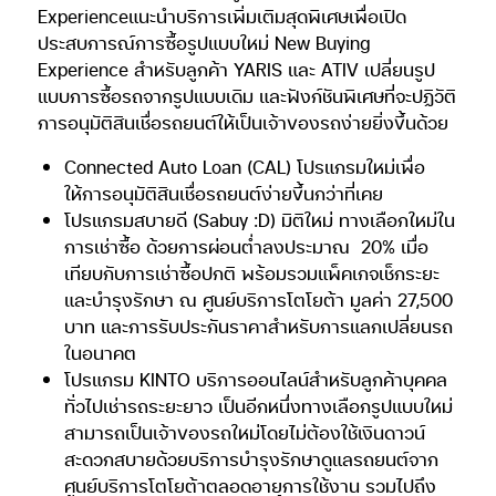
ให้การอนุมัติสินเชื่อรถยนต์ง่ายขึ้นกว่าที่เคย
โปรแกรมสบายดี (Sabuy :D) มิติใหม่ ทางเลือกใหม่ใน
การเช่าซื้อ ด้วยการผ่อนต่ำลงประมาณ
20% เมื่อ
เทียบกับการเช่าซื้อปกติ พร้อมรวมแพ็คเกจเช็กระยะ
และบำรุงรักษา ณ ศูนย์บริการโตโยต้า มูลค่า 27,500
บาท และการรับประกันราคาสำหรับการแลกเปลี่ยนรถ
ในอนาคต
โปรแกรม KINTO บริการออนไลน์สำหรับลูกค้าบุคคล
ทั่วไปเช่ารถระยะยาว เป็นอีกหนึ่งทางเลือกรูปแบบใหม่
สามารถเป็นเจ้าของรถใหม่โดยไม่ต้องใช้เงินดาวน์
สะดวกสบายด้วยบริการบำรุงรักษาดูแลรถยนต์จาก
ศูนย์บริการโตโยต้าตลอดอายุการใช้งาน รวมไปถึง
สามารถเปลี่ยนรถรุ่นใหม่ได้ตามต้องการเมื่อครบอายุ
สัญญา
Convini-Ext แพ็กเกจประกันภัยพร้อมขยายระยะเวลา
รับประกันรถ สิทธิประโยชน์
สุดคุ้ม ที่ให้ลูกค้าครบ
จบในแพ็กเกจเดียว รวมประกันภัยชั้น 1 จาก โตโยต้า
แคร์ 1 ปี ซ่อมศูนย์ทั่วไทยอะไหล่แท้ พร้อมส่วนลด
20% สำหรับการต่ออายุประกันภัย ปี 2 และบริการ