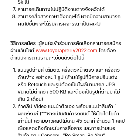
Skill)
สามารถเดินทางไปปฏิบัติงานต่างจังหวัดได้
สามารถสื่อสารภาษาอังกฤษได้ หากมีความสามารถ
พิเศษอื่นๆ จะได้รับการพิจารณาเป็นพิเศษ
วิธีการสมัคร :ผู้สนใจเข้าร่วมการคัดเลือกสามารถสมัคร
ผ่านเว็บไซต์
www.toyotapretty2022.com
โดยต้อง
ดำเนินการตามรายละเอียดดังต่อไปนี้
แนบรูปถ่ายสี เต็มตัว, ครึ่งตัวหน้าตรง และ ครึ่งตัว
ด้านข้าง อย่างละ 1 รูป (ห้ามใช้รูปที่มีการปรับแต่ง
หรือ Retouch และรูปต้องเป็นไฟล์นามสกุล JPG
ขนาดไม่ต่ำกว่า 500 KB และต้องเป็นรูปที่ถ่ายมาไม่
เกิน 2 เดือน)
ทำคลิป Video แนะนำตัวเอง พร้อมแนะนำสินค้า 1
ผลิตภัณฑ์ (***หากเป็นสินค้ารถยนต์ ให้เป็นโตโยต้า
เท่านั้น) ความยาวคลิปไม่เกิน 45 วินาที จำนวน 1 คลิป
เพื่อแสดงถึงทักษะในการสื่อสาร และการนำเสนอ
สินค้า ตาม Concept
“Be Smart Be You”