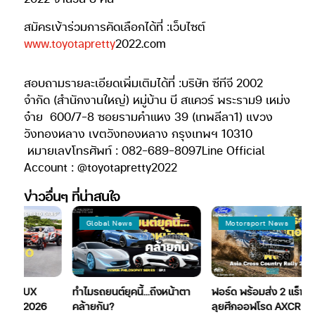
สมัครเข้าร่วมการคัดเลือกได้ที่ :เว็บไซต์
www.toyotapretty
2022.com
สอบถามรายละเอียดเพิ่มเติมได้ที่ :บริษัท ซีทีจี 2002
จำกัด (สำนักงานใหญ่)
หมู่บ้าน บี สแควร์ พระราม9 เหม่ง
จ๋าย
600/7-8 ซอยรามคำแหง 39 (เทพลีลา1)
แขวง
วังทองหลาง เขตวังทองหลาง กรุงเทพฯ 10310
หมายเลขโทรศัพท์ : 082-689-8097Line Official
Account : @toyotapretty2022
ข่าวอื่นๆ ที่น่าสนใจ
Global News
Motorsport News
 HILUX
ทำไมรถยนต์ยุคนี้…ถึงหน้าตา
ฟอร์ด พร้อมส่ง 2 แร็พเตอร
CR 2026
คล้ายกัน?
ลุยศึกออฟโรด AXCR 202