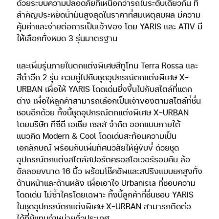
ด้วยระบบความปลอดภัยที่เหนือกว่ารถในระดับเดียวกัน ที่
สำคัญประหยัดน้ำมันสูงสุดในราคาที่สมเหตุสมผล มีความ
คุ้มค่าและง่ายต่อการเป็นเจ้าของ โดย YARIS และ ATIV มี
ให้เลือกทั้งหมด 3 รุ่นมาตรฐาน
และเพิ่มรุ่นภายในตกแต่งพิเศษสีทูโทน Terra Rossa และ
สีดำอีก 2 รุ่น ควบคู่ไปกับชุดอุปกรณ์ตกแต่งพิเศษ X-
URBAN เพื่อให้ YARIS โดดเด่นยิ่งขึ้นไปกับสไตล์ที่แตก
ต่าง เพื่อให้ลูกค้าสามารถเลือกเป็นเจ้าของตามสไตล์ที่ชื่น
ชอบอีกด้วย ทั้งนี้ชุดอุปกรณ์ตกแต่งพิเศษ X-URBAN
โดยบริษัท ทีซีดี เอเชีย เซลส์ จำกัด ออกแบบภายใต้
แนวคิด Modern & Cool โดดเด่นสะท้อนความเป็น
เอกลักษณ์ พร้อมกับเพิ่มทัศนวิสัยให้ผู้ขับขี่ ด้วยชุด
อุปกรณ์ตกแต่งสไตล์สปอร์ตครอสโอเวอร์รอบคัน ล้อ
อัลลอยขนาด 16 นิ้ว พร้อมโช๊คอัพและสปริงแบบยกสูงทั้ง
ด้านหน้าและด้านหลัง เพื่อเอาใจ Urbanista ที่ชอบความ
โดดเด่น ไม่ซ้ำใครโดยเฉพาะ ทั้งนี้ลูกค้าที่ชื่นชอบ YARIS
ในชุดอุปกรณ์ตกแต่งพิเศษ X-URBAN สามารถติดต่อ
ได้ที่ผู้แทนจำหน่ายทั่วประเทศ