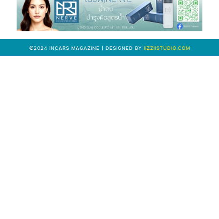
©2024 INCARS MAGAZINE | DESIGNED BY
IIZZIISTUDIO.COM