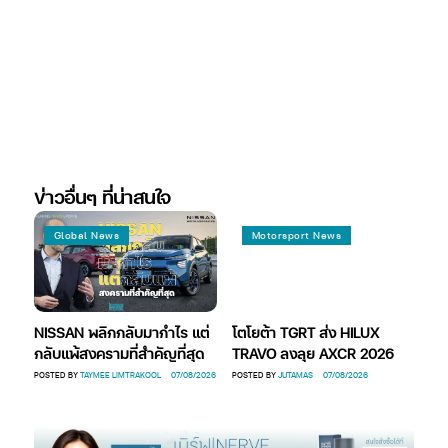
ข่าวอื่นๆ ที่น่าสนใจ
Global News
Motorsport News
NISSAN พลิกกลับมากำไร แต่
โตโยต้า TGRT ส่ง HILUX
ทำไ
On
กลับแพ้สงครามที่สำคัญที่สุด
TRAVO ลงลุย AXCR 2026
คล้
POSTED BY
TAYMEE LIMTRAKOOL
07/08/2026
POSTED BY
JUTAMAS
07/08/2026
POST