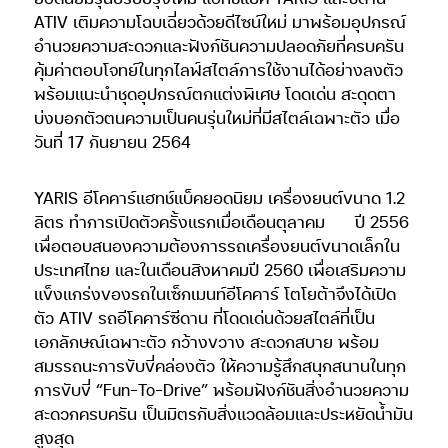
ATIV เติมความโฉบเฉี่ยวด้วยดีไซน์ใหม่ มาพร้อมอุปกรณ์
อำนวยความสะดวกและฟังก์ชันความปลอดภัยที่ครบครัน
คุ้มค่าตอบโจทย์ในทุกไลฟ์สไตล์การใช้งานได้อย่างลงตัว
พร้อมแนะนำชุดอุปกรณ์ตกแต่งพิเศษ โดดเด่น สะดุดตา
บ่งบอกตัวตนความเป็นคนรุ่นใหม่ที่มีสไตล์เฉพาะตัว เมื่อ
วันที่ 17 กันยายน 2564
YARIS อีโคคาร์แฮทช์แบ็คยอดนิยม เครื่องยนต์ขนาด 1.2
ลิตร ทำการเปิดตัวครั้งแรกเมื่อเดือนตุลาคม
ปี 2556
เพื่อตอบสนองความต้องการรถเครื่องยนต์ขนาดเล็กใน
ประเทศไทย และในเดือนสิงหาคมปี 2560 เพื่อเสริมความ
แข็งแกร่งของรถในเซ็กเมนท์อีโคคาร์ โตโยต้าจึงได้เปิด
ตัว ATIV รถอีโคคาร์ซีดาน ที่โดดเด่นด้วยสไตล์ที่เป็น
เอกลักษณ์เฉพาะตัว กว้างขวาง สะดวกสบาย พร้อม
สมรรถนะการขับขี่คล่องตัว ให้ความรู้สึกสนุกสนานในทุก
การขับขี่ “Fun-To-Drive” พร้อมฟังก์ชันสิ่งอำนวยความ
สะดวกครบครัน เป็นมิตรกับสิ่งแวดล้อมและประหยัดน้ำมัน
สูงสุด