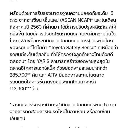
พร้อมด้วยการรับรองมาตรฐานความปลอดภัยระดับ
5
ดาว จากอาเซียน เอ็นแคป (ASEAN NCAP)* และในเดือน
สิงหาคมปี 2563 ที่ผ่านมา ได้มีการปรับปรุงผลิตภัณฑ์ให้
ดียิ่งขึ้น โดยมีการปรับดีไซน์ภายนอก และเพิ่มความมั่นใจ
ในการขับขี่ด้วยระบบความปลอดภัยมาตรฐานระดับโลก
ของรถยนต์โตโยต้า “Toyota Safety Sense” ที่เหนือกว่า
รถยนต์ระดับเดียวกัน ทำให้ครองใจลูกค้าชาวไทยด้วยดี
ตลอดมา โดย YARIS สามารถสร้างยอดขายสูงสุดใน
ตลาดอีโคคาร์แฮทช์แบ็ค ด้วยยอดขายสะสมมากกว่า
285,700** คัน และ ATIV มียอดขายสะสมในตลาด
รถยนต์อีโคคาร์ซีดานของประเทศไทยมากกว่า
113,900*** คัน
*รางวัลการรับรองมาตรฐานความปลอดภัยระดับ 5 ดาว
จากการทดสอบการชนรถใหม่ในอาเซียน หรืออาเซียน
เอ็นแคป