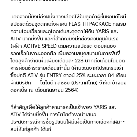
นอกจากนี้ยังมีอีกหนึ่งทางเลือกให้กับลูกค้าผู้ชื่นชอบดีไซน์
สปอร์ตด้วยชุดตกแต่งพิเศษ FLASH II PACKAGE ที่เสริม
ความโฉบเฉี่ยวและดูโดดเด่นสะดุดตาให้กับ YARIS และ
ATIV มากยิ่งขึ้น และที่สำคัญยังมีกล่องควบคุมคันเร่ง
ไฟฟ้า ACTIVE SPEED เติมความสปอร์ต ตอบสนอง
รวดเร็วในขณะออกตัว เพิ่มความสนุกสนานในการขับขี่
โดยลูกค้าจ่ายเพิ่มเพียงเดือนละ 228 บาทต่อเดือนในยอด
การผ่อนชำระรายเดือนเท่านั้น (คำนวณจากโปรแกรมเช่า
ซื้อปกติ ATIV รุ่น ENTRY ดาวน์ 25% ระยะเวลา 84 เดือน
ผ่านบริษัท
โตโยต้า ลีซซิ่ง (ประเทศไทย) จำกัด อ้างอิง
ดอกเบี้ย ณ เดือนกันยายน 2564)
ที่สำคัญเพื่อให้ลูกค้าสามารถเป็นเจ้าของ YARIS และ
ATIV ได้ง่ายยิ่งขึ้น ทางโตโยต้าขอนำเสนอ
ประสบการณ์การซื้อรูปแบบใหม่เพื่อเป็นทางเลือกที่เหมาะ
สมให้แก่ลูกค้า ได้แก่