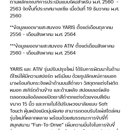
ตามหลักเกณฑ์การประเมินแบบใหม่สำหรับ พ.ศ. 2560
–
2563 จัดขึ้นที่ประเทศมาเลเซีย เมื่อวันที่ 19 ธันวาคม พ.ศ.
2560
**ข้อมูลยอดขายสะสมของ YARIS ตั้งแต่เดือนตุลาคม
2556 – เดือนสิงหาคม พ.ศ. 2564
***ข้อมูลยอดขายสะสมของ ATIV ตั้งแต่เดือนสิงหาคม
2560 – เดือนสิงหาคม พ.ศ. 2564
YARIS และ ATIV รุ่นปรับปรุงใหม่ ได้รับการพัฒนาในด้าน
ดีไซน์ให้มีความสปอร์ต พรีเมียม ด้วยรูปลักษณ์ภายนอก
มาพร้อมกับกระจังหน้าด้านบนสีดำเงา วัสดุตกแต่งไฟตัด
หมอก สเกิร์ตด้านข้าง และด้านหลัง สปอยเลอร์หลัง
ตลอดจนล้ออัลลอยปัดเงาสีดำตกแต่งด้วยขอบสีเงิน
ขนาด 15 นิ้ว และภายในได้ปรับพวงมาลัยแบบ Soft
Touch หุ้มหนังชนิดนุ่มพิเศษ สามารถตอบรับไลฟ์สไตล์คน
รุ่นใหม่ที่หลากหลาย พร้อมด้วยสมรรถนะการขับขี่ที่
สนุกสนาน “Fun-To-Drive” เพิ่มความมั่นใจในการขับขี่