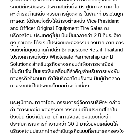
รถยนต์ครบวงจร ประกาศแต่งตั้ง มร.ฟูมิทาคะ ทาคาโอ
คะ ดำรงตำแหน่ง กรรมการผู้จัดการ ในขณะที่ มร.ฮิเดยูกิ
ทาเคดะ ได้รับแต่งตั้งให้ดำรงตำแหน่ง Vice President
and Officer Original Equipment Tire Sales ณ
บริดจสโตน ประเทศญี่ปุ่น นับเป็นเวลากว่า 2 ปี ที่มร. ฮิเด
ยูกิ ทาเคดะ ได้ริเริ่มโปรเจคและกิจกรรมมากมาย อาทิ การ
จัดตั้งทีมลุยตลาดค้าปลีก Bridgestone Retail Thailand,
โปรเจคการแต่งตั้ง Wholesale Partnership และ B
Solutions สำหรับธุรกิจยางรถยนต์เพื่อการพาณิชย์
เป็นต้น ซึ่งเป็นแรงขับเคลื่อนที่สำคัญสำหรับการแข่งขัน
ทางธุรกิจที่ผ่านมา ทำให้บริดจสโตนยังคงเป็นผู้นำตลาด
ยางรถยนต์ในประเทศไทยอย่างต่อเนื่อง
มร.ฟูมิทาคะ ทาคาโอคะ กรรมการผู้จัดการบริษัทฯ กล่าว
ว่า “การแข่งขันของธุรกิจยางรถยนต์ในประเทศไทยใน
ปัจจุบัน ถือว่าเป็นความท้าทายของตัวผมเองที่จะนำ
ประสบการณ์การทำงานกว่า 30 ปี มาช่วยขับเคลื่อนให้
บริดจสโตนประเทศไทยดำเนินธุรกิจแบบที่สามารถครองใจ