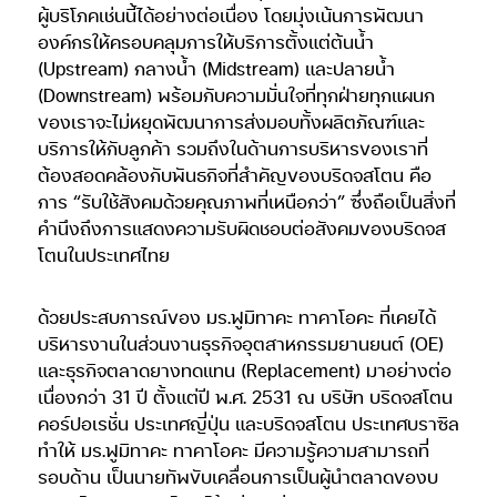
ผู้บริโภคเช่นนี้ได้อย่างต่อเนื่อง โดยมุ่งเน้นการพัฒนา
องค์กรให้ครอบคลุมการให้บริการตั้งแต่ต้นน้ำ
(Upstream) กลางน้ำ (Midstream) และปลายน้ำ
(Downstream) พร้อมกับความมั่นใจที่ทุกฝ่ายทุกแผนก
ของเราจะไม่หยุดพัฒนาการส่งมอบทั้งผลิตภัณฑ์และ
บริการให้กับลูกค้า รวมถึงในด้านการบริหารของเราที่
ต้องสอดคล้องกับพันธกิจที่สำคัญของบริดจสโตน คือ
การ “รับใช้สังคมด้วยคุณภาพที่เหนือกว่า” ซึ่งถือเป็นสิ่งที่
คำนึงถึงการแสดงความรับผิดชอบต่อสังคมของบริดจส
โตนในประเทศไทย
ด้วยประสบการณ์ของ มร.ฟูมิทาคะ ทาคาโอคะ ที่เคยได้
บริหารงานในส่วนงานธุรกิจอุตสาหกรรมยานยนต์ (OE)
และธุรกิจตลาดยางทดแทน (Replacement) มาอย่างต่อ
เนื่องกว่า 31 ปี ตั้งแต่ปี พ.ศ. 2531 ณ บริษัท บริดจสโตน
คอร์ปอเรชั่น ประเทศญี่ปุ่น และบริดจสโตน ประเทศบราซิล
ทำให้ มร.ฟูมิทาคะ ทาคาโอคะ มีความรู้ความสามารถที่
รอบด้าน เป็นนายทัพขับเคลื่อนการเป็นผู้นำตลาดของบ