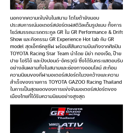
นอกจากความเข้มข้นในสนาม โตโยต้ายังมอบ
ประสบการณ์มอเตอร์สปอร์ตเฟสติวัลเต็มรูปแบบ ทั้งการ
โชว์สมรรถนะรถตระกูล GR ใน GR Performance & Drift
Show และกิจกรรม GR Experience Hot lab กับ GR
model สุดเอ็กซ์คลูซีฟ พร้อมสีสันความบันเทิงจากศิลปิน
TOYOTA Racing Star Team นำโดย มิย่า ทองเจือ, ป๊าย
ปาย โอริโอ้ และปังปอนด์-อัครวุฒิ ซึ่งได้รับกระแสตอบรับ
อย่างล้นหลามทั้งในสนามและช่องทางออนไลน์ สะท้อน
ความนิยมของกีฬามอเตอร์สปอร์ตในวงกว้างและความ
สำเร็จของรายการ TOYOTA GAZOO Racing Thailand
ในการเป็นสุดยอดของการแข่งขันมอเตอร์สปอร์ตของ
เมืองไทยที่ได้รับความนิยมอย่างสูงสุด