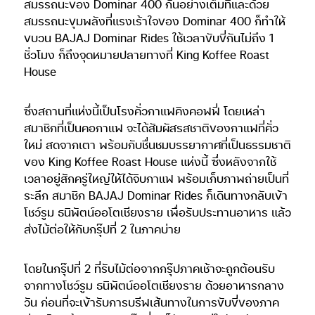
สมรรถนะของ Dominar 400 กันอย่างเต็มที่และด้วย
สมรรถนะขุมพลังที่แรงเร้าใจของ Dominar 400 ก็ทำให้
ขบวน BAJAJ Dominar Rides ใช้เวลาขับขี่กันไม่ถึง 1
ชั่วโมง ก็ถึงจุดหมายปลายทางที่ King Koffee Roast
House
ซึ่งสถานที่แห่งนี้เป็นโรงคั่วกาแฟคิงคอฟฟี่ โดยเหล่า
สมาชิกที่เป็นคอกาแฟ จะได้สัมผัสรสชาติของกาแฟที่คั่ว
ใหม่ สดจากเตา พร้อมกับชื่นชมบรรยากาศที่เป็นธรรมชาติ
ของ King Koffee Roast House แห่งนี้ ซึ่งหลังจากใช้
เวลาอยู่สักครู่ใหญ่ให้ได้จิบกาแฟ พร้อมเก็บภาพถ่ายเป็นที่
ระลึก สมาชิก BAJAJ Dominar Rides ก็เดินทางกลับเข้า
โชว์รูม ธนิพัตน์ออโตเชียงราย เพื่อรับประทานอาหาร แล้ว
ส่งไม้ต่อให้กับกรุ๊ปที่ 2 ในภาคบ่าย
โดยในกรุ๊ปที่ 2 ที่รับไม้ต่อจากกรุ๊ปภาคเช้าจะถูกต้อนรับ
จากทางโชว์รูม ธนิพัตน์ออโตเชียงราย ด้วยอาหารกลาง
วัน ก่อนที่จะเข้ารับการบรีฟเส้นทางในการขับขี่ของภาค