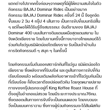
แตกต่างไปจากครั้งก่อนๆจากเหตุที่มีผู้ให้ความสนใจในตัว
กิจกรรม BAJAJ Dominar Rides เป็นอย่างมาก
กิจกรรม BAJAJ Dominar Rides ครั้งที่ 24 นี้ จึงถูกจัด
ขึ้นแบบ 2 วัน 4 กรุ๊ป 4 เส้นทาง เป็นการขับขี่แบบทริปสั้น
ๆ แต่ก็พอให้ได้รับรู้ถึงสมรรถนะ อันดีงามของ BAJAJ
Dominar 400 บนเส้นทางดินแดนเหนือสุดแดนสยาม ใน
จังหวัดเชียงราย โดยในงานครั้งนี้ทางบาจาจไทยแลนด์ได้
ร่วมกับโชว์รูมธนิพัตน์ออโตเชียงราย รับเป็นเจ้าบ้านใน
การจัดกิจกรรมดี ๆ สนุก ๆ ในครั้งนี้
โดยกิจกรรมเริ่มต้นออกสตาร์ทกันที่โชว์รูม ธนิพัตน์ออโต
เชียงราย ซึ่งหลังจากที่รับบรีฟ และดูเส้นทางการขับขี่กัน
เรียบร้อยแล้ว พร้อมเติมพลังกับอาหารเช้าที่โชว์รูมกันเป็น
ที่เรียบร้อย ก็ถึงเวลาตีธงปล่อยตัวกัน โดยจุดหมายปลาย
ทางของกรุ๊ปแรกจะอยู่ที่ King Koffee Roast House ที่
ตั้งอยู่ในอำเภอเเม่สรวย โดยมีระยะทางประมาณ76กม.
ซึ่งตลอดเส้นทางการขับขี่จะเป็นถนนหลวง โดยขบวนจะ
วิ่งเป็นแบบคาราวาน ซึ่งทางผู้ร่วมกิจกรรมจะได้สัมผัสกับ