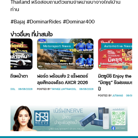
Thailand หรือสอบถามตัวแทนจำหน่ายบาจาจใกล้บ้าน
ท่าน
#Bajaj #DominarRides #Dominar400
ข่าวอื่นๆ ที่น่าสนใจ
Motorsport News
Automotive News
ี้…ถึงหน้าตา
ฟอร์ด พร้อมส่ง 2 แร็พเตอร์
มิตซูบิชิ Enjoy the Ride 
ลุยศึกออฟโรด AXCR 2026
“มิตซูรุ” รีเฟรชแบรนด์รั
ปี
TRAKOOL
06/08/2026
POSTED BY
TAYMEE LIMTRAKOOL
06/08/2026
POSTED BY
JUTAMAS
06/08/2026