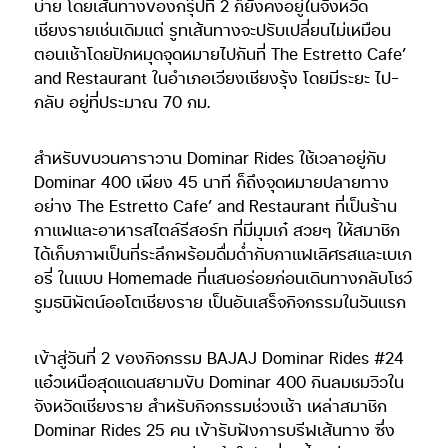
บ่าย โดยเส้นทางของกรุ๊ปที่ 2 ก็ยังคงอยู่ในจังหวัด
เชียงรายเช่นเดิมแต่ รูทเส้นทางจะปรับเปลี่ยนไม่เหมือน
ตอนเช้าโดยปักหมุดจุดหมายไปกันที่ The Estretto Cafe’
and Restaurant ในอำเภอเวียงเชียงรุ้ง โดยมีระยะ ไป-
กลับ อยู่ที่ประมาณ 70 กม.
สำหรับขบวนคาราวาน Dominar Rides ใช้เวลาอยู่กับ
Dominar 400 เพียง 45 นาที ก็ถึงจุดหมายปลายทาง
อย่าง The Estretto Cafe’ and Restaurant ที่เป็นร้าน
กาแฟและอาหารสไตล์รีสอร์ท ที่มีมุมเก๋ สวยๆ ให้สมาชิก
ได้เก็บภาพเป็นที่ระลึกพร้อมดื่มด่ำกับกาแฟเลิศรสและเบเก
อรี่ ในแบบ Homemade ที่แสนอร่อยก่อนเดินทางกลับโชว์
รูมธนิพัตน์ออโตเชียงราย เป็นอันเสร็จกิจกรรมในวันแรก
เข้าสู่วันที่ 2 ของกิจกรรม BAJAJ Dominar Rides #24
แอ๋วเหนือสุดแดนสยามขับ Dominar 400 กินลมชมวิวใน
จังหวัดเชียงราย สำหรับกิจกรรมช่วงเช้า เหล่าสมาชิก
Dominar Rides 25 คน เข้ารับฟังการบรีฟเส้นทาง ซึ่ง