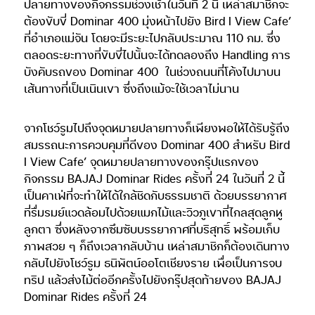
ปลายทางของกิจกรรมช่วงเช้าในวันที่ 2 นี้ เหล่าสมาชิกจะ
ต้องขับขี่ Dominar 400 มุ่งหน้าไปยัง Bird I View Cafe’
ที่อำเภอแม่จัน โดยจะมีระยะไปกลับประมาณ 110 กม. ซึ่ง
ตลอดระยะทางที่ขับขี่ไปนั้นจะได้ทดลองถึง Handling การ
บังคับรถของ Dominar 400
ในช่วงถนนที่โค้งไปมาบน
เส้นทางที่เป็นเนินเขา ซึ่งถึงแม้จะใช้เวลาไม่นาน
จากโชว์รูมไปถึงจุดหมายปลายทางก็เพียงพอให้ได้รับรู้ถึง
สมรรถนะการควบคุมที่ดีของ Dominar 400 สำหรับ Bird
I View Cafe’ จุดหมายปลายทางของกรุ๊ปแรกของ
กิจกรรม BAJAJ Dominar Rides ครั้งที่ 24 ในวันที่ 2 นี้
เป็นคาเฟ่ที่จะทำให้ได้ใกล้ชิดกับธรรมชาติ ด้วยบรรยากาศ
ที่รื่มรมย์แวดล้อมไปด้วยแมกไม้และวิวภูเขาที่ไกลสุดลูกหู
ลูกตา ซึ่งหลังจากซึมซับบรรยากาศที่บริสุทธิ์ พร้อมเก็บ
ภาพสวย ๆ ก็ถึงเวลากลับบ้าน เหล่าสมาชิกก็ต้องเดินทาง
กลับไปยังโชว์รูม ธนิพัตน์ออโตเชียงราย เพื่อเป็นการจบ
ทริป แล้วส่งไม้ต่ออีกครั้งไปยังกรุ๊ปสุดท้ายของ BAJAJ
Dominar Rides ครั้งที่ 24