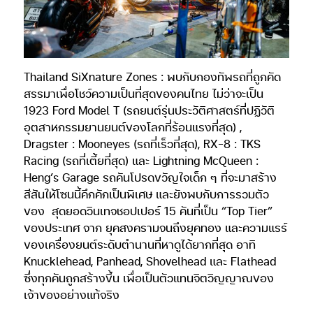
Thailand SiXnature Zones : พบกับกองทัพรถที่ถูกคัด
สรรมาเพื่อโชว์ความเป็นที่สุดของคนไทย ไม่ว่าจะเป็น
1923 Ford Model T (รถยนต์รุ่นประวัติศาสตร์ที่ปฏิวัติ
อุตสาหกรรมยานยนต์ของโลกที่ร้อนแรงที่สุด) ,
Dragster : Mooneyes (รถที่เร็วที่สุด), RX-8 : TKS
Racing (รถที่เตี้ยที่สุด) และ Lightning McQueen :
Heng’s Garage รถคันโปรดขวัญใจเด็ก ๆ ที่จะมาสร้าง
สีสันให้โซนนี้คึกคักเป็นพิเศษ และยังพบกับการรวมตัว
ของ สุดยอดวินเทจชอปเปอร์ 15 คันที่เป็น “Top Tier”
ของประเทศ จาก ยุคสงครามจนถึงยุคทอง และความแรร์
ของเครื่องยนต์ระดับตำนานที่หาดูได้ยากที่สุด อาทิ
Knucklehead, Panhead, Shovelhead และ Flathead
ซึ่งทุกคันถูกสร้างขึ้น เพื่อเป็นตัวแทนจิตวิญญาณของ
เจ้าของอย่างแท้จริง