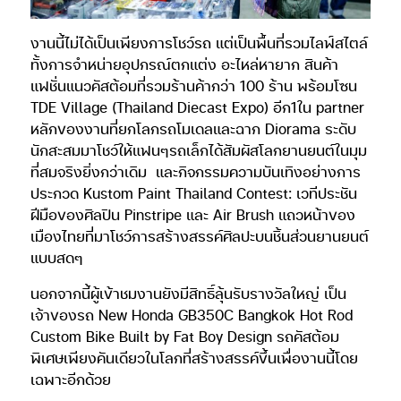
งานนี้ไม่ได้เป็นเพียงการโชว์รถ แต่เป็นพื้นที่รวมไลฟ์สไตล์
ทั้งการจำหน่ายอุปกรณ์ตกแต่ง อะไหล่หายาก สินค้า
แฟชั่นแนวคัสต้อมที่รวมร้านค้ากว่า 100 ร้าน พร้อมโซน
TDE Village (Thailand Diecast Expo) อีก1ใน partner
หลักของงานที่ยกโลกรถโมเดลและฉาก Diorama ระดับ
นักสะสมมาโชว์ให้แฟนๆรถเล็กได้สัมผัสโลกยานยนต์ในมุม
ที่สมจริงยิ่งกว่าเดิม และกิจกรรมความบันเทิงอย่างการ
ประกวด Kustom Paint Thailand Contest: เวทีประชัน
ฝีมือของศิลปิน Pinstripe และ Air Brush แถวหน้าของ
เมืองไทยที่มาโชว์การสร้างสรรค์ศิลปะบนชิ้นส่วนยานยนต์
แบบสดๆ
นอกจากนี้ผู้เข้าชมงานยังมีสิทธิ์ลุ้นรับรางวัลใหญ่ เป็น
เจ้าของรถ New Honda GB350C Bangkok Hot Rod
Custom Bike Built by Fat Boy Design รถคัสต้อม
พิเศษเพียงคันเดียวในโลกที่สร้างสรรค์ขึ้นเพื่องานนี้โดย
เฉพาะอีกด้วย