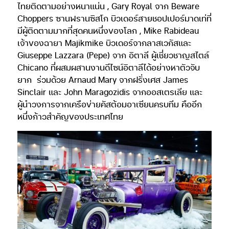
ไทยติดตามอย่างหนาแน่น , Gary Royal จาก Beware
Choppers ซานฟรานซิสโก บิวเดอร์สายชอปเปอร์มาดเท่ที่
มีผู้ติดตามมากที่สุดคนหนึ่งของโลก , Mike Rabideau
เจ้าของฉายา Majikmike บิวเดอร์จากลาสเวกัสและ
Giuseppe Lazzara (Pepe) จาก อิตาลี ผู้เชี่ยวชาญสไตล์
Chicano ที่ผสมผสานงานดีไซน์อิตาลีได้อย่างหาตัวจับ
ยาก ร่วมด้วย Arnaud Mary จากฝรั่งเศส James
Sinclair และ John Maragozidis จากออสเตรเลีย และ
ผู้นำวงการจากเครือข่ายคัสต้อมอาเซียนครบทีม คืออีก
หนึ่งก้าวสำคัญของประเทศไทย