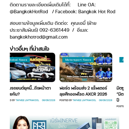
ติดตามรายละเอียดเพิ่มเติมได้ที่: Line OA:
@BangkokHotRod / Facebook: Bangkok Hot Rod
สอบถามข้อมูลเพิ่มเติม ติดต่อ: คุณเอมี่ (ฝ่าย
ประชาสัมพันธ์) 092-6361449 / อีเมล:
bangkokhotrod@gmail.com
ข่าวอื่นๆ ที่น่าสนใจ
l News
Motorsport News
Automotive New
ต์ยุคนี้…ถึงหน้าตา
ฟอร์ด พร้อมส่ง 2 แร็พเตอร์
มิตซูบิชิ Enjoy th
?
ลุยศึกออฟโรด AXCR 2026
“มิตซูรุ” รีเฟรชแ
ปี
AYMEE LIMTRAKOOL
06/08/2026
POSTED BY
TAYMEE LIMTRAKOOL
06/08/2026
POSTED BY
JUTAMAS
06/