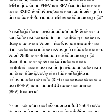
ไฟฟ้ากลุ่มพรีเมียม PHEV และ BEV ด้วยสัดส่วนทางการ
ตลาด 32.9% ซึ่งเป็นข้อพิสูจน์อย่างชัดเจนที่บ่งชี้ว่าลูกค้า
มีความไว้วางใจในยานยนต์ไฟฟ้าของบีเอ็มดับเบิลยู กรุ๊ป”
“การเป็นผู้นำในตลาดพรีเมียมนั้นสะท้อนให้เห็นถึงความ
รวดเร็วในการปรับตัวต่อสถานการณ์ใหม่ ๆ รวมถึงการ
ประยุกต์ผลิตภัณฑ์ของเราเพื่อสร้างความพึงพอใจและ
สามารถสนองความต้องการของลูกค้า แม้ว่าสถานการณ์
ของปี 2565 ยังคงไม่แน่นอน แต่บีเอ็มดับเบิลยู กรุ๊ป
ประเทศไทย ยังคงมุ่งหมายที่จะนำเสนอยานยนต์
เทคโนโลยี และการบริการที่ดีที่สุด เพื่อมอบประสบการณ์
อันเป็นเลิศให้แก่ผู้ขับขี่ทุกท่าน ไม่ว่าจะเป็นผู้ใช้งาน
เครื่องยนต์สันดาปภายใน (ICE) ยานยนต์ระบบปลั๊กอินไฮ
บริด (PHEV) และยานยนต์ไฟฟ้าพลังงานแบตเตอรี่
(BEV) โดยเฉพาะ”
“จากการประสบความสำเร็จอันงดงามในปี 2564 ผมขอ
ขอบคุณลูกค้าทุกท่านที่มอบความไว้วางใจให้กับแบรนด์