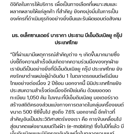
ดิจิทัลในการให้บริการ เพื่อเป็นทางเลือกที่เหมาะสมและ
หลากหลายให้แก่ลูกค้า ที่สำคัญ ยังคงมุ่งมั่นในการเป็น
องค์กรที่ดำเนินธุรกิจอย่างยั่งยืนและรับผิดชอบต่อสังคม
มร. อเล็กซานเดอร์ บารากา ประธาน บีเอ็มดับเบิลยู กรุ๊ป
ประเทศไทย
“ปีที่ผ่านมามีเหตุการณ์สำคัญต่าง ๆ เกิดขึ้นมากมายซึ่ง
บ่งชี้ถึงความสำเร็จอันเกิดจากความร่วมมือของทุกฝ่าย
เรายินดีเป็นอย่างยิ่งที่บีเอ็มดับเบิลยู กรุ๊ป ประเทศไทย ยัง
คงรักษาตำแหน่งผู้นำอันดับ 1 ในตลาดรถยนต์พรีเมียม
ไทยอย่างต่อเนื่อง 2 ปีซ้อน นอกจากนี้ มินิประเทศไทยยัง
ประสบความสำเร็จต่อเนื่องอีกปีเช่นกัน ด้วยยอดจด
ทะเบียน 1,050 คัน ในขณะที่บีเอ็มดับเบิลยู มอเตอร์ราด
สร้างสถิติครองส่วนแบ่งทางการตลาดในกลุ่มเครื่องยนต์
ขนาด 500 ซีซีขึ้นไป สูงถึง 7.6% นอกจากนี้ อีกก้าวที่
สำคัญอันเป็นประวัติศาสตร์ของเรา คือ การขับเคลื่อนไป
สู่อนาคตแห่งยานยนต์ไฟฟ้า (e-mobility) ซึ่งในปีที่แล้ว บี
เอ็มดับเบิลยูและมินิครองอันดับหนึ่งในตลาดยานยนต์