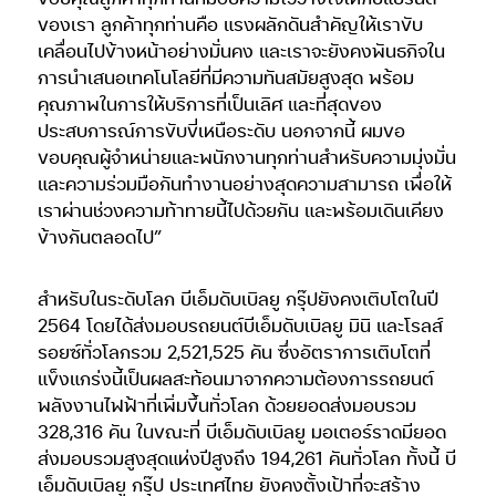
ของเรา ลูกค้าทุกท่านคือ แรงผลักดันสำคัญให้เราขับ
เคลื่อนไปข้างหน้าอย่างมั่นคง และเราจะยังคงพันธกิจใน
การนำเสนอเทคโนโลยีที่มีความทันสมัยสูงสุด พร้อม
คุณภาพในการให้บริการที่เป็นเลิศ และที่สุดของ
ประสบการณ์การขับขี่เหนือระดับ นอกจากนี้ ผมขอ
ขอบคุณผู้จำหน่ายและพนักงานทุกท่านสำหรับความมุ่งมั่น
และความร่วมมือกันทำงานอย่างสุดความสามารถ เพื่อให้
เราผ่านช่วงความท้าทายนี้ไปด้วยกัน และพร้อมเดินเคียง
ข้างกันตลอดไป”
สำหรับในระดับโลก บีเอ็มดับเบิลยู กรุ๊ปยังคงเติบโตในปี
2564 โดยได้ส่งมอบรถยนต์บีเอ็มดับเบิลยู มินิ และโรลส์
รอยซ์ทั่วโลกรวม 2,521,525 คัน ซึ่งอัตราการเติบโตที่
แข็งแกร่งนี้เป็นผลสะท้อนมาจากความต้องการรถยนต์
พลังงานไฟฟ้าที่เพิ่มขึ้นทั่วโลก ด้วยยอดส่งมอบรวม
328,316 คัน ในขณะที่ บีเอ็มดับเบิลยู มอเตอร์ราดมียอด
ส่งมอบรวมสูงสุดแห่งปีสูงถึง 194,261 คันทั่วโลก ทั้งนี้ บี
เอ็มดับเบิลยู กรุ๊ป ประเทศไทย ยังคงตั้งเป้าที่จะสร้าง