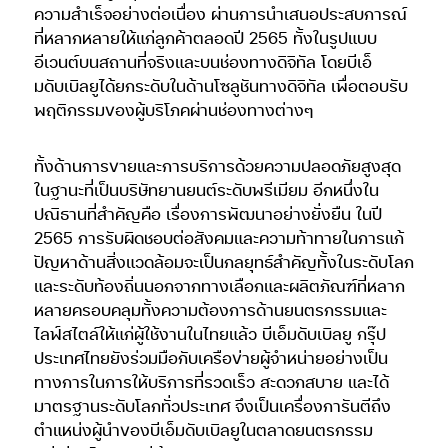
ความสำเร็จอย่างต่อเนื่อง ผ่านการนำเสนอประสบการณ์
ที่หลากหลายให้แก่ลูกค้าตลอดปี 2565 ทั้งในรูปแบบ
อีเวนต์บนสถานที่จริงและบนช่องทางดิจิทัล โดยบีเอ็
มดับเบิลยูได้ยกระดับในด้านโซลูชันทางดิจิทัล เพื่อตอบรับ
พฤติกรรมของผู้บริโภคผ่านช่องทางต่างๆ
ทั้งด้านการขายและการบริการด้วยความปลอดภัยสูงสุด
ในฐานะที่เป็นบริษัทยานยนต์ระดับพรีเมียม อีกหนึ่งใน
ปณิธานที่สำคัญคือ เรื่องการพัฒนาอย่างยั่งยืน ในปี
2565 การรับผิดชอบต่อสังคมและความท้าทายในการแก้
ปัญหาด้านสิ่งแวดล้อมจะเป็นกลยุทธ์สำคัญทั้งในระดับโลก
และระดับท้องถิ่นนอกจากทางเลือกและผลิตภัณฑ์ที่หลาก
หลายครอบคลุมทั้งความต้องการด้านยนตรกรรมและ
ไลฟ์สไตล์ให้แก่ผู้ใช้งานในไทยแล้ว บีเอ็มดับเบิลยู กรุ๊ป
ประเทศไทยยังร่วมมือกับเครือข่ายผู้จำหน่ายอย่างเป็น
ทางการในการให้บริการที่รวดเร็ว สะดวกสบาย และได้
มาตรฐานระดับโลกทั่วประเทศ จึงเป็นเครื่องการันตีถึง
ตำแหน่งผู้นำของบีเอ็มดับเบิลยูในตลาดยนตรกรรม