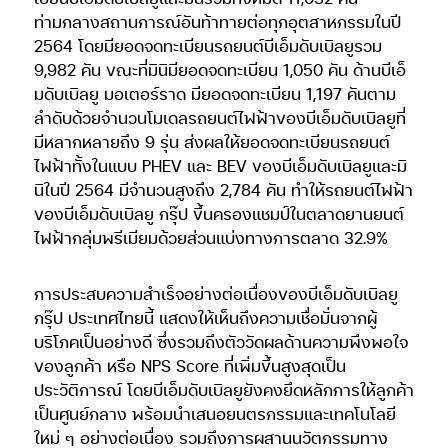
ท่ามกลางสถานการณ์อันท้าทายต่อทุกอุตสาหกรรมในปี
2564 โดยมียอดจดทะเบียนรถยนต์บีเอ็มดับเบิลยูรวม
9,982 คัน ขณะที่มินิมียอดจดทะเบียน 1,050 คัน ด้านบีเอ็
มดับเบิลยู มอเตอร์ราด มียอดจดทะเบียน 1,197 คันตาม
ลำดับด้วยจำนวนโมเดลรถยนต์ไฟฟ้าของบีเอ็มดับเบิลยูที่
มีหลากหลายถึง 9 รุ่น ส่งผลให้ยอดจดทะเบียนรถยนต์
ไฟฟ้าทั้งในแบบ PHEV และ BEV ของบีเอ็มดับเบิลยูและมิ
นิในปี 2564 มีจำนวนสูงถึง 2,784 คัน ทำให้รถยนต์ไฟฟ้า
ของบีเอ็มดับเบิลยู กรุ๊ป ขึ้นครองแชมป์ในตลาดยานยนต์
ไฟฟ้ากลุ่มพรีเมียมด้วยส่วนแบ่งทางการตลาด 32.9%
การประสบความสำเร็จอย่างต่อเนื่องของบีเอ็มดับเบิลยู
กรุ๊ป ประเทศไทยนี้ แสดงให้เห็นถึงความเชื่อมั่นจากผู้
บริโภคเป็นอย่างดี ซึ่งรวมถึงตัววัดผลด้านความพึงพอใจ
ของลูกค้า หรือ NPS Score ที่เพิ่มขึ้นสูงสุดเป็น
ประวัติการณ์ โดยบีเอ็มดับเบิลยูยังคงยึดหลักการให้ลูกค้า
เป็นศูนย์กลาง พร้อมนำเสนอยนตรกรรมและเทคโนโลยี
ใหม่ ๆ อย่างต่อเนื่อง รวมถึงการผสานนวัตกรรมทาง