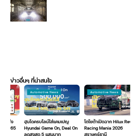
ข่าวอื่นๆ ที่น่าสนใจ
Automotive News
Automotive News
่ง
ฮุนไดครบไลน์ใส่แคมเปญ
โตโยต้าเปิดฉาก Hilux Revo
ฮ
บ 65
Hyundai Game On, Deal On
Racing Mania 2026
ลดสูงสุด 5 แสนบาท
สุราษฎร์ธานี