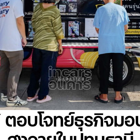
 ตอบโจทย์ธุรกิจมอบ
สูงอายุในปทุมธานี