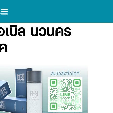
เอเบิล นวนคร
ทค