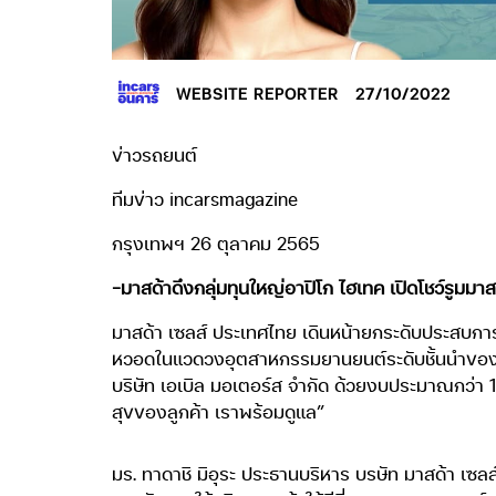
WEBSITE REPORTER
27/10/2022
ข่าวรถยนต์
ทีมข่าว incarsmagazine
กรุงเทพฯ 26 ตุลาคม 2565
-มาสด้าดึงกลุ่มทุนใหญ่อาปิโก ไฮเทค เปิดโชว์รูมม
มาสด้า เซลส์ ประเทศไทย เดินหน้ายกระดับประสบการณ์
หวอดในแวดวงอุตสาหกรรมยานยนต์ระดับชั้นนำของป
บริษัท เอเบิล มอเตอร์ส จำกัด ด้วยงบประมาณกว่
สุขของลูกค้า เราพร้อมดูแล”
มร. ทาดาชิ มิอุระ ประธานบริหาร บรษัท มาสด้า เซลส์