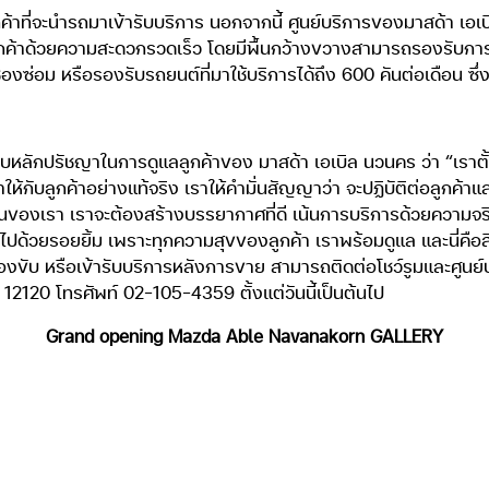
กค้าที่จะนำรถมาเข้ารับบริการ นอกจากนี้ ศูนย์บริการของมาสด้า เอเบ
กค้าด้วยความสะดวกรวดเร็ว โดยมีพื้นกว้างขวางสามารถรองรับการติด
งซ่อม หรือรองรับรถยนต์ที่มาใช้บริการได้ถึง 600 คันต่อเดือน ซึ่งล
่ยวกับหลักปรัชญาในการดูแลลูกค้าของ มาสด้า เอเบิล นวนคร ว่า “เราตั
าให้กับลูกค้าอย่างแท้จริง เราให้คำมั่นสัญญาว่า จะปฏิบัติต่อลูก
นของเรา เราจะต้องสร้างบรรยากาศที่ดี เน้นการบริการด้วยความจร
ด้วยรอยยิ้ม เพราะทุกความสุขของลูกค้า เราพร้อมดูแล และนี่คือสิ่งที
องขับ หรือเข้ารับบริการหลังการขาย สามารถติดต่อโชว์รูมและศูนย์บ
120 โทรศัพท์ 02-105-4359 ตั้งแต่วันนี้เป็นต้นไป
Grand opening Mazda Able Navanakorn GALLERY