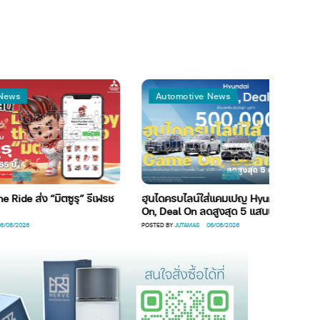
Automotive News
่ง “มิตซูรุ” รีเฟรช
ฮุนไดครบไลน์ใส่แคมเปญ Hyundai Game
N
On, Deal On ลดสูงสุด 5 แสนบาท
ส
POSTED BY
JUTAMAS
06/08/2026
PO