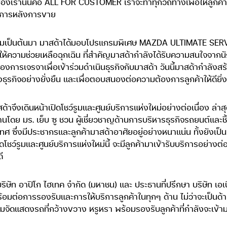
ของเรานั่นคือ ALL FOR CUSTOMER เราจะทำทุกวิถีทางเพื่อให้ลูกค้
ริการหลังการขาย
ตุลาคมเป็นต้นมา มาสด้าได้มอบโปรแกรมพิเศษ MAZDA ULTIMATE SER
้ความช่วยเหลือฉุกเฉิน ที่สำคัญมาสด้ากำลังได้รับความสนใจจากนักธ
ารเจรจาเพื่อเข้าร่วมดำเนินธุรกิจกับมาสด้า วันนี้มาสด้ากำลังสร้า
รกิจอย่างยั่งยืน และเพื่อตอบสนองต่อความต้องการลูกค้าให้ดียิ่งขึ
สด้าจึงเดินหน้าเปิดโชว์รูมและศูนย์บริการแห่งใหม่อย่างต่อเนื่อง ล่า
รงานโดย มร. เย็บ ซู ชวน ผู้เชี่ยวชาญด้านการบริหารธุรกิจรถยนต์แ
่งมีประชากรและลูกค้ามาสด้าอาศัยอยู่อย่างหนาแน่น ทั้งยังเป็น
ปิดโชว์รูมและศูนย์บริการแห่งใหม่นี้ จะมีลูกค้ามาเข้ารับบริการอย่า
ี
ริษัท อาปิโก ไฮเทค จำกัด (มหาชน) และ ประธานที่ปรึกษา บริษัท เอเบ
ร้อมต่อการรองรับและการให้บริการลูกค้าในทุกๆ ด้าน ไม่ว่าจะเป็น
โชว์รูมจัดแสดงรถที่กว้างขวาง หรูหรา พร้อมรองรับลูกค้าที่กำลังจะเข้า