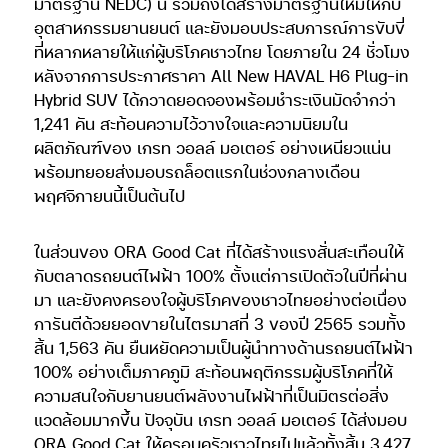
มาตรฐาน NEDC) นี้ รวมถึงได้สร้างมาตรฐานใหม่ให้กับ
อุตสาหกรรมยานยนต์ และยังมอบประสบการณ์การขับขี่
ที่หลากหลายให้แก่ผู้บริโภคชาวไทย โดยภายใน 24 ชั่วโมง
หลังจากการประกาศราคา All New HAVAL H6 Plug-in
Hybrid SUV ได้กวาดยอดจองพร้อมชำระเงินมัดจำกว่า
1,241 คัน สะท้อนความไว้วางใจและความนิยมใน
ผลิตภัณฑ์ของ เกรท วอลล์ มอเตอร์ อย่างเหนียวแน่น
พร้อมทยอยส่งมอบรถล็อตแรกในช่วงกลางเดือน
พฤศจิกายนนี้เป็นต้นไป
ในส่วนของ ORA Good Cat ที่ได้สร้างแรงสั่นสะเทือนให้
กับตลาดรถยนต์ไฟฟ้า 100% ตั้งแต่การเปิดตัวในปีที่ผ่าน
มา และยังคงครองใจผู้บริโภคของชาวไทยอย่างต่อเนื่อง
การันตีด้วยยอดขายในไตรมาสที่ 3 ของปี 2565 รวมทั้ง
สิ้น 1,563 คัน ยืนหยัดความเป็นผู้นำทางด้านรถยนต์ไฟฟ้า
100% อย่างเต็มภาคภูมิ สะท้อนพฤติกรรมผู้บริโภคที่ให้
ความสนใจกับยานยนต์พลังงานไฟฟ้าที่เป็นมิตรต่อสิ่ง
แวดล้อมมากขึ้น ปัจจุบัน เกรท วอลล์ มอเตอร์ ได้ส่งมอบ
ORA Good Cat ให้ครอบครัวชาวไทยไปแล้วทั้งสิ้น 3,427