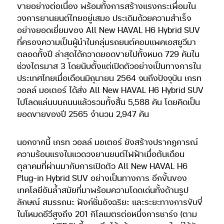
ขายอย่างต่อเนื่อง พร้อมทั้งการสร้างแรงกระเพื่อมใน
วงการยานยนต์ไทยอยู่เสมอ ประเดิมด้วยความสำเร็จ
อย่างยอดเยี่ยมของ All New HAVAL H6 Hybrid SUV
ที่ครองความเป็นผู้นำในกลุ่มรถยนต์คอมแพคเอสยูวีมา
ตลอดทั้งปี ล่าสุดได้กวาดยอดขายไปทั้งหมด 729 คันใน
ช่วงไตรมาส 3 โดยนับตั้งแต่เปิดตัวอย่างเป็นทางการใน
ประเทศไทยเมื่อเดือนมิถุนายน 2564 จนถึงปัจจุบัน เกรท
วอลล์ มอเตอร์ ได้ส่ง All New HAVAL H6 Hybrid SUV
ไปโลดแล่นบนถนนแล้วรวมทั้งสิ้น 5,588 คัน โดยคิดเป็น
ยอดขายของปี 2565 จำนวน 2,947 คัน
นอกจากนี้ เกรท วอลล์ มอเตอร์ ยังสร้างปรากฏการณ์
ความร้อนแรงในแวดวงยานยนต์ไฟฟ้าเมื่อต้นเดือน
ตุลาคมที่ผ่านมากับการเปิดตัว All New HAVAL H6
Plug-in Hybrid SUV อย่างเป็นทางการ อีกขั้นของ
เทคโลยีอันล้ำสมัยที่มาพร้อมความโดดเด่นทั้งด้านรูป
ลักษณ์ สมรรถนะ ฟังก์ชั่นอัจฉริยะ และระยะทางการขับขี่
ในโหมดอีวีสูงถึง 201 กิโลเมตรต่อหนึ่งการชาร์จ (ตาม