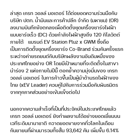
ล่าสุด เกรท วอลล์ มอเตอร์ ได้ต่อยอดความร่วมมือกับ
บริษัท ปตท. น้ำมันและการค้าปลีก จำกัด (มหาชน) (OR)
ลงนามบันทึกข้อตกลงเพื่อติดตั้งชุดเครื่องชาร์จไฟฟ้า
แบบชาร์จเร็ว (DC) ด้วยกำลังไฟฟ้าสูงถึง 120 กิโลวัตต์
ภายใต้
แบรนด์ EV Station Pluz x GWM ซึ่งถือ
เป็นการติดตั้งชุดเครื่องชาร์จ Co-Brand ร่วมกันครั้งแรก
ระหว่างค่ายรถยนต์กับบริษัทพลังงานอันดับหนึ่งของ
ประเทศไทยอย่าง OR โดยมีเป้าหมายที่จะติดตั้งในสาขา
นำร่อง 2 แห่งภายในปีนี้ ตอกย้ำความมุ่งมั่นของ เกรท
วอลล์ มอเตอร์ ในการก้าวขึ้นเป็นผู้นำด้านรถไฟฟ้าของ
ไทย (xEV Leader) ควบคู่ไปกับการร่วมมือกับพันธมิตร
จากทุกภาคส่วนอย่างเข้มแข็งต่อไป
นอกจากความสำเร็จที่เป็นที่ประจักษ์ในประเทศไทยแล้ว
เกรท วอลล์ มอเตอร์ ยังทำผลงานได้อย่างยอดเยี่ยมบน
เวทีระดับนานาชาติ กวาดยอดขายจากทั่วโลกในเดือน
กันยายนที่ผ่านมารวมทั้งสิ้น 93,642 คัน เพิ่มขึ้น 6.14%