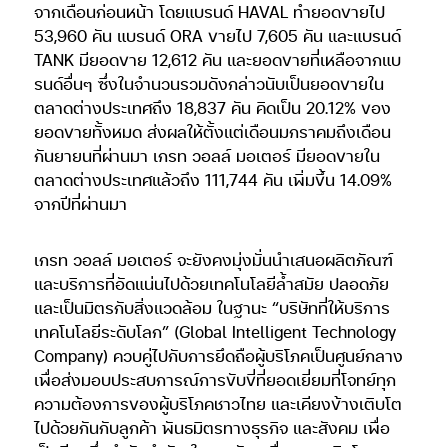
จากเดือนก่อนหน้า โดยแบรนด์ HAVAL ทำยอดขายไป
53,960 คัน แบรนด์ ORA ขายไป 7,605 คัน และแบรนด์
TANK มียอดขาย 12,612 คัน และยอดขายที่เหลือจากแบ
รนด์อื่นๆ ซึ่งในจำนวนรวมดังกล่าวนับเป็นยอดขายใน
ตลาดต่างประเทศถึง 18,837 คัน คิดเป็น 20.12% ของ
ยอดขายทั้งหมด ส่งผลให้ตั้งแต่เดือนมกราคมถึงเดือน
กันยายนที่ผ่านมา เกรท วอลล์ มอเตอร์ มียอดขายใน
ตลาดต่างประเทศแล้วถึง 111,744 คัน เพิ่มขึ้น 14.09%
จากปีที่ผ่านมา
เกรท วอลล์ มอเตอร์ จะยังคงมุ่งมั่นนำเสนอผลิตภัณฑ์
และบริการที่อัดแน่นไปด้วยเทคโนโลยีล้ำสมัย ปลอดภัย
และเป็นมิตรกับสิ่งแวดล้อม ในฐานะ “บริษัทที่ให้บริการ
เทคโนโลยีระดับโลก”​ (Global Intelligent Technology
Company) ควบคู่ไปกับการยึดถือผู้บริโภคเป็นศูนย์กลาง
เพื่อส่งมอบประสบการณ์การขับขี่ที่ยอดเยี่ยมที่โจทย์ทุก
ความต้องการของผู้บริโภคชาวไทย และเคียงข้างเติบโต
ไปด้วยกันกับลูกค้า พันธมิตรทางธุรกิจ และสังคม เพื่อ