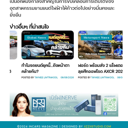
เป็นอีกหนึ่งกำลังสำคัญในการขับเคลื่อนการเติบโตของ
อุตสาหกรรมยานยนต์ไฟฟ้าให้ก้าวต่อไปอย่างมั่นคงและ
ยั่งยืน
ข่าวอื่นๆ ที่น่าสนใจ
Global News
Motorsport News
UX
ทำไมรถยนต์ยุคนี้…ถึงหน้าตา
ฟอร์ด พร้อมส่ง 2 แร็พเตอร์
2026
คล้ายกัน?
ลุยศึกออฟโรด AXCR 2026
6
POSTED BY
TAYMEE LIMTRAKOOL
06/08/2026
POSTED BY
TAYMEE LIMTRAKOOL
06/08/2026
©2024 INCARS MAGAZINE | DESIGNED BY
IIZZIISTUDIO.COM