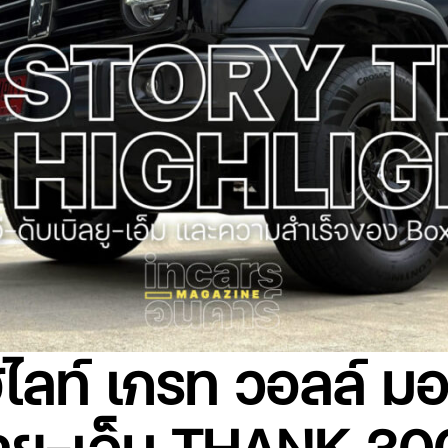
ฮไลท์ เกรท วอลล์ มอเต
ิลยู-เอ็ม THANK 30