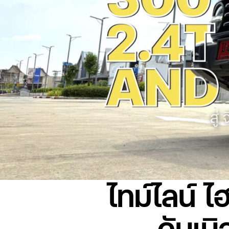
ไทม์ไลน์ ไ
ดับเบ