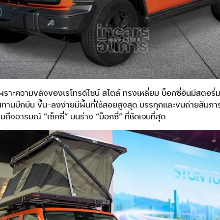
้วยเพราะความขลังของเรโทรดีไซน์ สไตล์ ทรงเหลี่ยม บ็อกซี่อันมีสต
านบึกบึน ขึ้น-ลงง่ายมีพื้นที่ใช้สอยสูงสุด บรรทุกและขนถ่ายสัมภาร
อารมณ์ “เซ็กซี่” บนร่าง “บ็อกซี่” ที่ชัดเจนที่สุด