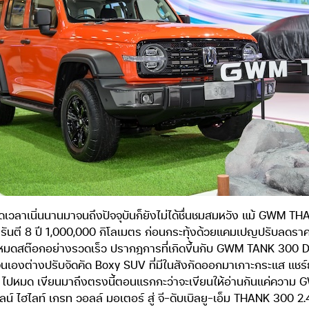
เนิ่นนานมาจนถึงปัจจุบันก็ยังไม่ได้ชื่นชมสมหวัง แม้ GWM THANK
รันตี 8 ปี 1,000,000 กิโลเมตร ก่อนกระทุ้งด้วยแคมเปญปรับลดราคา
ดสต๊อกอย่างรวดเร็ว ปรากฎการที่เกิดขึ้นกับ GWM TANK 300 DIE
ีนเองต่างปรับจัดคัด Boxy SUV ที่มีในสังกัดออกมาเกาะกระแส แช
oxy ไปหมด เขียนมาถึงตรงนี้ตอนแรกกะว่าจะเขียนให้อ่านกันแค่ค
ทม์ไลน์ ไฮไลท์ เกรท วอลล์ มอเตอร์ สู่ จี-ดับเบิลยู-เอ็ม THANK 3