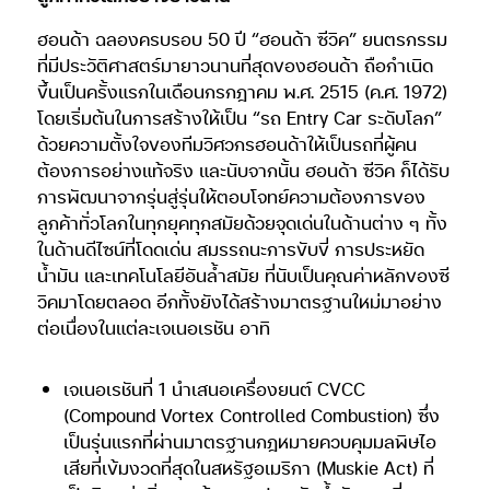
ฮอนด้า ฉลองครบรอบ 50 ปี “ฮอนด้า ซีวิค” ยนตรกรรม
ที่มีประวัติศาสตร์มายาวนานที่สุดของฮอนด้า ถือกำเนิด
ขึ้นเป็นครั้งแรกในเดือนกรกฎาคม พ.ศ. 2515 (ค.ศ. 1972)
โดยเริ่มต้นในการสร้างให้เป็น “รถ Entry Car ระดับโลก”
ด้วยความตั้งใจของทีมวิศวกรฮอนด้าให้เป็นรถที่ผู้คน
ต้องการอย่างแท้จริง และนับจากนั้น ฮอนด้า ซีวิค ก็ได้รับ
การพัฒนาจากรุ่นสู่รุ่นให้ตอบโจทย์ความต้องการของ
ลูกค้าทั่วโลกในทุกยุคทุกสมัยด้วยจุดเด่นในด้านต่าง ๆ ทั้ง
ในด้านดีไซน์ที่โดดเด่น สมรรถนะการขับขี่ การประหยัด
น้ำมัน และเทคโนโลยีอันล้ำสมัย ที่นับเป็นคุณค่าหลักของซี
วิคมาโดยตลอด อีกทั้งยังได้สร้างมาตรฐานใหม่มาอย่าง
ต่อเนื่องในแต่ละเจเนอเรชัน อาทิ
เจเนอเรชันที่ 1 นำเสนอเครื่องยนต์ CVCC
(Compound Vortex Controlled Combustion) ซึ่ง
เป็นรุ่นแรกที่ผ่านมาตรฐานกฎหมายควบคุมมลพิษไอ
เสียที่เข้มงวดที่สุดในสหรัฐอเมริกา (Muskie Act) ที่