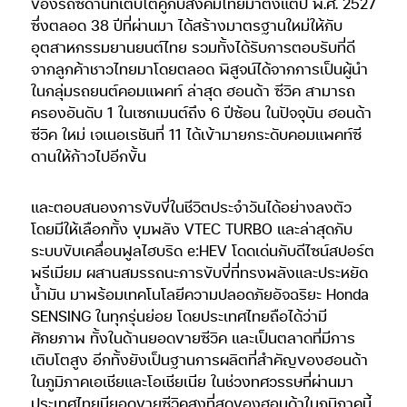
ของรถซีดานที่เติบโตคู่กับสังคมไทยมาตั้งแต่ปี พ.ศ. 2527
ซึ่งตลอด 38 ปีที่ผ่านมา ได้สร้างมาตรฐานใหม่ให้กับ
อุตสาหกรรมยานยนต์ไทย รวมทั้งได้รับการตอบรับที่ดี
จากลูกค้าชาวไทยมาโดยตลอด พิสูจน์ได้จากการเป็นผู้นำ
ในกลุ่มรถยนต์คอมแพคท์ ล่าสุด ฮอนด้า ซีวิค สามารถ
ครองอันดับ 1 ในเซกเมนต์ถึง 6 ปีซ้อน ในปัจจุบัน ฮอนด้า
ซีวิค ใหม่ เจเนอเรชันที่ 11 ได้เข้ามายกระดับคอมแพคท์ซี
ดานให้ก้าวไปอีกขั้น
และตอบสนองการขับขี่ในชีวิตประจำวันได้อย่างลงตัว
โดยมีให้เลือกทั้ง ขุมพลัง VTEC TURBO และล่าสุดกับ
ระบบขับเคลื่อนฟูลไฮบริด e:HEV โดดเด่นกับดีไซน์สปอร์ต
พรีเมียม ผสานสมรรถนะการขับขี่ที่ทรงพลังและประหยัด
น้ำมัน มาพร้อมเทคโนโลยีความปลอดภัยอัจฉริยะ Honda
SENSING ในทุกรุ่นย่อย
โดยประเทศไทยถือได้ว่ามี
ศักยภาพ ทั้งในด้านยอดขายซีวิค และเป็นตลาดที่มีการ
เติบโตสูง อีกทั้งยังเป็นฐานการผลิตที่สำคัญของฮอนด้า
ในภูมิภาคเอเชียและโอเชียเนีย ในช่วงทศวรรษที่ผ่านมา
ประเทศไทยมียอดขายซีวิคสูงที่สุดของฮอนด้าในภูมิภาคนี้