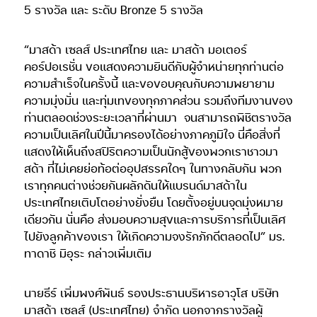
5 รางวัล และ ระดับ Bronze 5 รางวัล
“มาสด้า เซลส์ ประเทศไทย และ มาสด้า มอเตอร์
คอร์ปอเรชั่น ขอแสดงความยินดีกับผู้จำหน่ายทุกท่านต่อ
ความสำเร็จในครั้งนี้ และขอขอบคุณกับความพยายาม
ความมุ่งมั่น และทุ่มเทของทุกภาคส่วน รวมถึงทีมงานของ
ท่านตลอดช่วงระยะเวลาที่ผ่านมา
จนสามารถพิชิตรางวัล
ความเป็นเลิศในปีนี้มาครองได้อย่างภาคภูมิใจ นี่คือสิ่งที่
แสดงให้เห็นถึงสปิริตความเป็นนักสู้ของพวกเราชาวมา
สด้า ที่ไม่เคยย่อท้อต่ออุปสรรคใดๆ ในทางกลับกัน พวก
เราทุกคนต่างช่วยกันผลักดันให้แบรนด์มาสด้าใน
ประเทศไทยเติบโตอย่างยั่งยืน โดยตั้งอยู่บนจุดมุ่งหมาย
เดียวกัน นั่นคือ ส่งมอบความสุขและการบริการที่เป็นเลิศ
ไปยังลูกค้าของเรา ให้เกิดความจงรักภักดีตลอดไป” มร.
ทาดาชิ มิอุระ กล่าวเพิ่มเติม
นายธีร์ เพิ่มพงศ์พันธ์ รองประธานบริหารอาวุโส บริษัท
มาสด้า เซลส์ (ประเทศไทย) จำกัด นอกจากรางวัลผู้