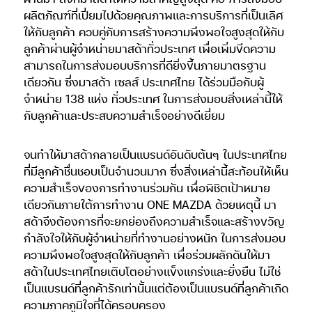
ผลิตภัณฑ์ที่เปี่ยมไปด้วยคุณภาพและการบริการที่เป็นเลิศ
ให้กับลูกค้า ควบคู่กับการสร้างความพึงพอใจสูงสุดให้กับ
ลูกค้าผ่านผู้จำหน่ายมาสด้าทั่วประเทศ เพื่อเพิ่มขีดความ
สามารถในการส่งมอบบริการที่ดียิ่งขึ้นภายมาตรฐาน
เดียวกัน ซึ่งมาสด้า เซลส์ ประเทศไทย ได้ร่วมมือกับผู้
จำหน่าย 138 แห่ง ทั่วประเทศ ในการส่งมอบสิ่งเหล่านี้ให้
กับลูกค้าและประสบความสำเร็จอย่างดีเยี่ยม
จนทำให้มาสด้ากลายเป็นแบรนด์อันดับต้นๆ ในประเทศไทย
ที่มีลูกค้าชื่นชอบเป็นจำนวนมาก ซึ่งสิ่งเหล่านี้สะท้อนให้เห็น
ความสำเร็จของการทำงานร่วมกัน เพื่อพิชิตเป้าหมาย
เดียวกันภายใต้การทำงาน ONE MAZDA ด้วยเหตุนี้ มา
สด้าจึงต้องการที่จะยกย่องถึงความสำเร็จและสร้างขวัญ
กำลังใจให้กับผู้จำหน่ายที่ทำงานอย่างหนัก ในการส่งมอบ
ความพึงพอใจสูงสุดให้กับลูกค้า เพื่อร่วมผลักดันให้มา
สด้าในประเทศไทยเติบโตอย่างแข็งแกร่งและยั่งยืน ไม่ใช่
เป็นแบรนด์ที่ลูกค้ารักเท่านั้นแต่ต้องเป็นแบรนด์ที่ลูกค้าเกิด
ความภาคภูมิใจที่ได้ครอบครอง