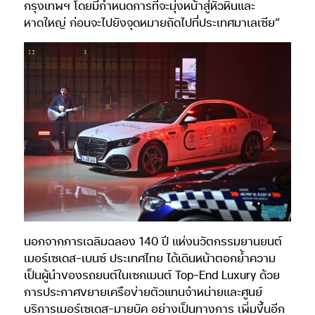
กรุงเทพฯ โดยมีกำหนดการที่จะมุ่งหน้าสู่หัวหินและ
หาดใหญ่ ก่อนจะไปยังจุดหมายถัดไปที่ประเทศมาเลเซีย”
นอกจากการเฉลิมฉลอง 140 ปี แห่งนวัตกรรมยานยนต์
เมอร์เซเดส-เบนซ์ ประเทศไทย ได้เดินหน้าตอกย้ำความ
เป็นผู้นำของรถยนต์ในเซกเมนต์ Top-End Luxury ด้วย
การประกาศขยายเครือข่ายตัวแทนจำหน่ายและศูนย์
บริการเมอร์เซเดส-มายบัค อย่างเป็นทางการ เพิ่มขึ้นอีก