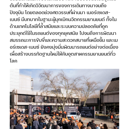
ต้นที่ทำให้เกิดวิวัฒนาการของการเดินทางมาจนถึง
ปัจจุบัน โดยตลอดช่วงศตวรรษที่ผ่านมา เมอร์เซเดส-
เบนซ์ มีบทบาทในฐานะผู้บุกเบิกนวัตกรรมยานยนต์ ทั้งใน
ด้านเทคโนโลยีที่ล้ำสมัยและระบบความปลอดภัยที่ถูก
ประยุกต์ใช้ในรถยนต์ของทุกยุคสมัย ไปจนถึงการพัฒนา
สมรรถนะการขับขี่และความสะดวกสบายที่เหนือชั้น และเม
อร์เซเดส-เบนซ์ ยังคงมุ่งมั่นพัฒนารถยนต์อย่างต่อเนื่อง
เพื่อสร้างบรรทัดฐานใหม่ให้กับอุตสาหกรรมยานยนต์ทั่ว
โลก