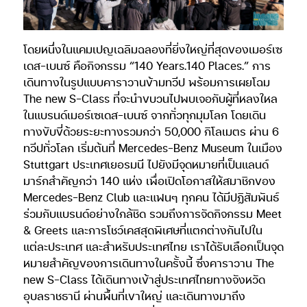
โดยหนึ่งในแคมเปญเฉลิมฉลองที่ยิ่งใหญ่ที่สุดของเมอร์เซ
เดส-เบนซ์ คือกิจกรรม “140 Years.140 Places.” การ
เดินทางในรูปแบบคาราวานข้ามทวีป พร้อมการเผยโฉม
The new S-Class ที่จะนำขบวนไปพบเจอกับผู้ที่หลงใหล
ในแบรนด์เมอร์เซเดส-เบนซ์ จากทั่วทุกมุมโลก โดยเดิน
ทางขับขี่ด้วยระยะทางรวมกว่า 50,000 กิโลเมตร ผ่าน 6
ทวีปทั่วโลก เริ่มต้นที่ Mercedes-Benz Museum ในเมือง
Stuttgart ประเทศเยอรมนี ไปยังมีจุดหมายที่เป็นแลนด์
มาร์กสำคัญกว่า 140 แห่ง เพื่อเปิดโอกาสให้สมาชิกของ
Mercedes-Benz Club และแฟนๆ ทุกคน ได้มีปฏิสัมพันธ์
ร่วมกับแบรนด์อย่างใกล้ชิด รวมถึงการจัดกิจกรรม Meet
& Greets และการโชว์เคสสุดพิเศษที่แตกต่างกันไปใน
แต่ละประเทศ และสำหรับประเทศไทย เราได้รับเลือกเป็นจุด
หมายสำคัญของการเดินทางในครั้งนี้ ซึ่งคาราวาน The
new S-Class ได้เดินทางเข้าสู่ประเทศไทยทางจังหวัด
อุบลราชธานี ผ่านพื้นที่เขาใหญ่ และเดินทางมาถึง