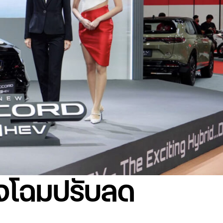
ุงโฉมปรับลด