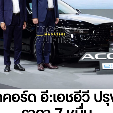
คอร์ด อี:เอชอีวี ปร
ราคา 7 หมื่น