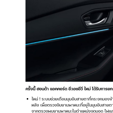
ครั้งนี้ ฮอนด้า แอคคอร์ด อี:เอชอีวี ใหม่ ได้รับกา
ใหม่ ! ระบบช่วยเตือนมุมอับสายตาที่กระจกมองข้าง
หลัง เพื่อตรวจจับยานพาหนะที่อยู่ในมุมอับสายต
จากตรวจพบยานพาหนะในตำแหน่งจุดบอด ไฟแสดงส