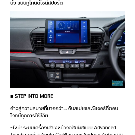
นิ้ว แบบทูโทนดีไซน์สปอร์ต
■ STEP INTO MORE
ก้าวสู่ความสบายที่มากกว่า… กับสเปซและฟีเจอร์ที่ตอบ
โจทย์ทุกการใช้ชีวิต
-ใหม่! ระบบเครื่องเสียงหน้าจอสัมผัสแบบ Advanced
Touch รองรับ Apple CarPlay และ Android Auto แบบ