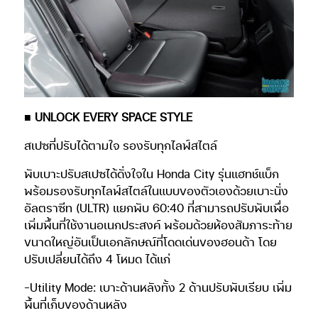
■ UNLOCK EVERY SPACE STYLE
สเปซที่ปรับได้ตามใจ รองรับทุกไลฟ์สไตล์
พับเบาะปรับสเปซได้ดั่งใจใน Honda City รุ่นแฮทช์แบ็ก
พร้อมรองรับทุกไลฟ์สไตล์ในแบบของตัวเองด้วยเบาะนั่ง
อัลตราซีท (ULTR) แยกพับ 60:40 ที่สามารถปรับพับเพื่อ
เพิ่มพื้นที่ใช้งานอเนกประสงค์ พร้อมด้วยห้องสัมภาระท้าย
ขนาดใหญ่อันเป็นเอกลักษณ์ที่โดดเด่นของฮอนด้า โดย
ปรับเปลี่ยนได้ถึง 4 โหมด ได้แก่
-Utility Mode: เบาะด้านหลังทั้ง 2 ด้านปรับพับเรียบ เพิ่ม
พื้นที่เก็บของด้านหลัง