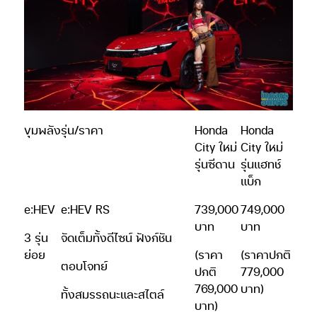
ขุมพลัง
รุ่น/ราคา
Honda
Honda
City ใหม่
City ใหม่
รุ่นซีดาน
รุ่นแฮทช์
แบ็ก
e:HEV
e:HEV RS
739,000
749,000
บาท
บาท
3 รุ่น
จัดเต็มทั้งดีไซน์ ฟังก์ชัน
ย่อย
(ราคา
(ราคาปกติ
ตอบโจทย์
ปกติ
779,000
769,000
บาท)
ทั้งสมรรถนะและสไตล์
บาท)