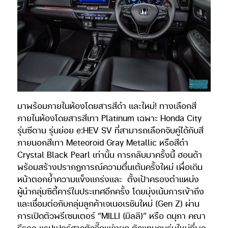
มาพร้อมภายในห้องโดยสารสีดำ และใหม่! ทางเลือกสี
ภายในห้องโดยสารสีเทา Platinum เฉพาะ Honda City
รุ่นซีดาน รุ่นย่อย e:HEV SV ที่สามารถเลือกจับคู่ได้กับสี
ภายนอกสีเทา Meteoroid Gray Metallic หรือสีดำ
Crystal Black Pearl เท่านั้น การกลับมาครั้งนี้ ฮอนด้า
พร้อมสร้างปรากฏการณ์ความตื่นเต้นครั้งใหม่ เพื่อเดิน
หน้าตอกย้ำความแข็งแกร่งและ
ตั้งเป้าครองตำแหน่ง
ผู้นำกลุ่มซิตี้คาร์ในประเทศอีกครั้ง โดยมุ่งเน้นการเข้าถึง
และเชื่อมต่อกับกลุ่มลูกค้าเจเนอเรชันใหม่ (Gen Z) ผ่าน
การเปิดตัวพรีเซนเตอร์ “MILLI (มิลลิ)” หรือ ดนุภา คณา
ธีรกุล แรปเปอร์สาวตัวจี๊ดแห่งยุค ตัวแทนคนรุ่นใหม่ที่พก