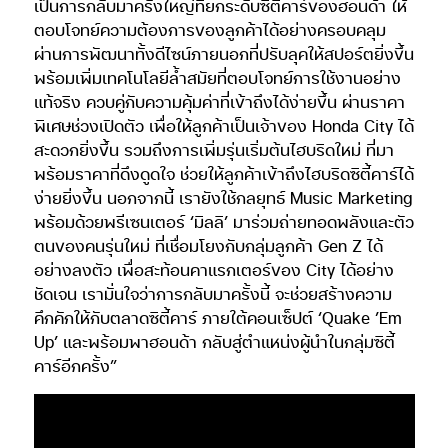
เป็นการกลับมาครั้งใหญ่ที่ยกระดับซิตี้คาร์ของฮอนด้า ให้
ตอบโจทย์ความต้องการของลูกค้าได้อย่างครอบคลุม
ผ่านการพัฒนาทั้งดีไซน์ภายนอกที่ปรับลุคให้สปอร์ตยิ่งขึ้น
พร้อมเพิ่มเทคโนโลยีล้ำสมัยที่ตอบโจทย์การใช้งานอย่าง
แท้จริง ควบคู่กับความคุ้มค่าที่เข้าถึงได้ง่ายขึ้น ผ่านราคา
พิเศษช่วงเปิดตัว เพื่อให้ลูกค้าเป็นเจ้าของ Honda City ได้
สะดวกยิ่งขึ้น รวมถึงการเพิ่มรุ่นเริ่มต้นไฮบริดใหม่ ที่มา
พร้อมราคาที่ดึงดูดใจ ช่วยให้ลูกค้าเข้าถึงไฮบริดซิตี้คาร์ได้
ง่ายยิ่งขึ้น นอกจากนี้ เรายังใช้กลยุทธ์ Music Marketing
พร้อมด้วยพรีเซนเตอร์ ‘มิลลิ’ มาร่วมถ่ายทอดพลังและตัว
ตนของคนรุ่นใหม่ ที่เชื่อมโยงกับกลุ่มลูกค้า Gen Z ได้
อย่างลงตัว เพื่อสะท้อนคาแรกเตอร์ของ City ได้อย่าง
ชัดเจน เรามั่นใจว่าการกลับมาครั้งนี้ จะช่วยสร้างความ
คึกคักให้กับตลาดซิตี้คาร์ ภายใต้คอนเซ็ปต์ ‘Quake ’Em
Up’ และพร้อมพาฮอนด้า กลับสู่ตำแหน่งผู้นำในกลุ่มซิตี้
คาร์อีกครั้ง”