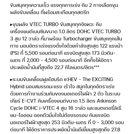
ขับสนุกทุกความเร็ว แรงทุกการเร่ง กับ 2 ทางเลือกขุม
พลังขับเคลื่อน ที่พร้อมสะเทือนทุกสตรีท
▸ขุมพลัง VTEC TURBO ขับสนุกทุกจังหวะ กับ
เครื่องยนต์เบนซินขนาด 1.0 ลิตร DOHC VTEC TURBO
3 สูบ 12 วาล์ว ที่มาพร้อม Turbocharger ขับสนุกทุกเส้น
ทาง มอบอัตราเร่งแรงดั่งใจด้วยกำลังสูงสุด 122 แรงม้า
(PS) ที่ 5,500 รอบต่อนาที แรงบิดสูงสุด 173 นิวตัน-
เมตร ที่ 2,000 – 4,500 รอบต่อนาที อีกทั้งให้อัตรา
ประหยัดน้ำมันที่สูงถึง 22.7 กิโลเมตร/ลิตร***
▸ระบบขับเคลื่อนฟูลไฮบริด e:HEV – The EXCITING
Hybrid มอบสมรรถนะแรง เร้าใจ สมูทในทุกอัตราเร่ง
ด้วยการทำงานร่วมกันของมอเตอร์ไฟฟ้า 2 ตัว ในระบบ
เกียร์ E-CVT กับเครื่องยนต์ขนาด 1.5 ลิตร Atkinson
Cycle DOHC i-VTEC 4 สูบ 16 วาล์ว และแบตเตอรี่ลิเธี
ยม-ไอออน ออกตัวมั่นใจไม่ต้องรอรอบ กับแรงบิด
มอเตอร์ไฟฟ้าสูงสุด 253 นิวตัน-เมตร ที่ 0 – 3,000 รอบ
ต่อนาที ให้อัตราการประหยัดน้ำมันดีเยี่ยมสูงสุดถึง 27.8