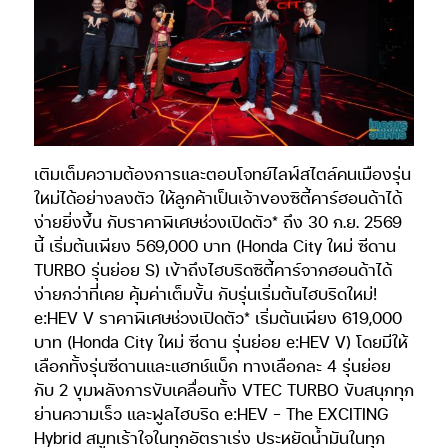
เติมเต็มความต้องการและตอบโจทย์ไลฟ์สไตล์คนเมืองรุ่น
ใหม่ได้อย่างลงตัว ให้ลูกค้าเป็นเจ้าของซิตี้คาร์ฮอนด้าได้
ง่ายยิ่งขึ้น กับราคาพิเศษช่วงเปิดตัว* ถึง 30 ก.ย. 2569
นี้ เริ่มต้นเพียง 569,000 บาท (Honda City ใหม่ ซีดาน
TURBO รุ่นย่อย S) เข้าถึงไฮบริดซิตี้คาร์จากฮอนด้าได้
ง่ายกว่าที่เคย คุ้มค่าเต็มขั้น กับรุ่นเริ่มต้นไฮบริดใหม่!
e:HEV V ราคาพิเศษช่วงเปิดตัว* เริ่มต้นเพียง 619,000
บาท (Honda City ใหม่ ซีดาน รุ่นย่อย e:HEV V) โดยมีให้
เลือกทั้งรุ่นซีดานและแฮทช์แบ็ก ทางเลือกละ 4 รุ่นย่อย
กับ 2 ขุมพลังการขับเคลื่อนทั้ง VTEC TURBO ขับสนุกทุก
ย่านความเร็ว และฟูลไฮบริด e:HEV – The EXCITING
Hybrid สมูทเร้าใจในทุกอัตราเร่ง ประหยัดน้ำมันในทุก