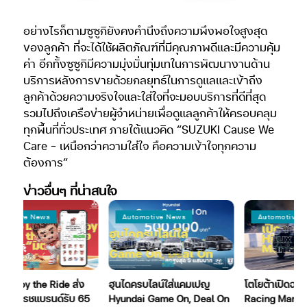
อย่างไรก็ตามซูซูกิยังคงคำนึงถึงความพึงพอใจสูงสุด
ของลูกค้า ที่จะได้ใช้ผลิตภัณฑ์ที่มีคุณภาพดีและมีความคุ้ม
ค่า อีกทั้งซูซูกิมีความมุ่งมั่นทุ่มเทในการพัฒนางานด้าน
บริการหลังการขายด้วยกลยุทธ์ในการดูแลและเข้าถึง
ลูกค้าด้วยความจริงใจและใส่ใจที่จะมอบบริการที่ดีที่สุด
รวมไปถึงเครือข่ายผู้จำหน่ายเพื่อดูแลลูกค้าให้ครอบคลุม
ทุกพื้นที่ทั่วประเทศ ภายใต้แนวคิด “SUZUKI Cause We
Care – เหนือกว่าความใส่ใจ คือความเข้าใจทุกความ
ต้องการ”
ข่าวอื่นๆ ที่น่าสนใจ
ews
Automotive News
Automotive News
the Ride ส่ง
ฮุนไดครบไลน์ใส่แคมเปญ
โตโยต้าเปิดฉาก Hilux R
ชแบรนด์รับ 65
Hyundai Game On, Deal On
Racing Mania 2026