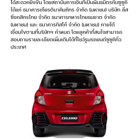
ได้สะดวกยิ่งขึ้น โดยสถาบันการเงินที่เป็นพันธมิตรกับซูซูกิ
ได้แก่ ธนาคารเกียรตินาคินภัทร จำกัด (มหาชน) บริษัท ลีส
ซิ่งกสิกรไทย จำกัด ธนาคารทหารไทยธนชาต จำกัด
(มหาชน) และ ธนาคารทิสโก้ จำกัด (มหาชน) ภายใต้
เงื่อนไขตามที่บริษัทฯ กำหนด โดยลูกค้าที่สนใจสามารถ
สอบถามรายละเอียดเพิ่มเติมได้ที่โชว์รูมรถยนต์ซูซูกิทั่ว
ประเทศ