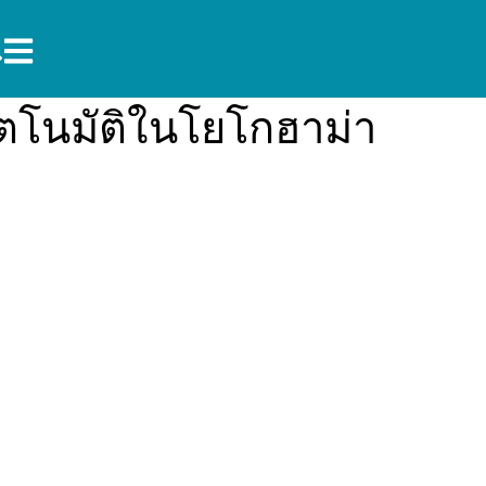
ัตโนมัติในโยโกฮาม่า