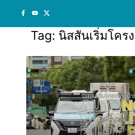
Tag:
นิสสันเริ่มโค