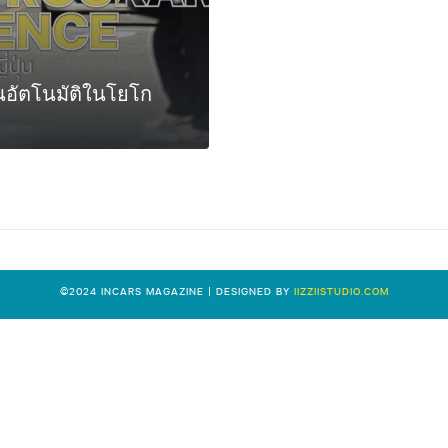
อนอัตโนมัติในโยโก
0
©2024 INCARS MAGAZINE | DESIGNED BY
IIZZIISTUDIO.COM