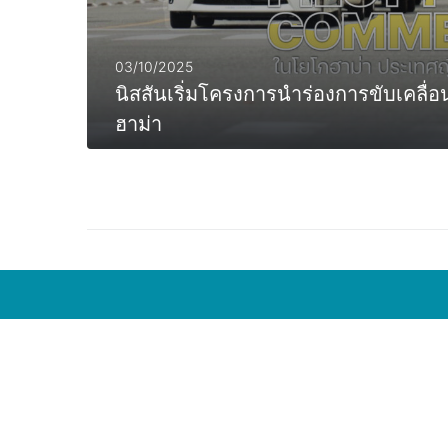
03/10/2025
นิสสันเริ่มโครงการนำร่องการขับเคลื่
ฮาม่า
MORE