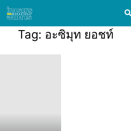
Tag:
อะซิมุท ยอชท์