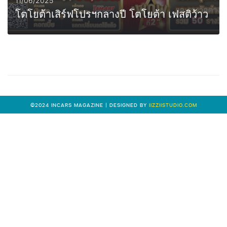
11/06/2025
โตโยต้าเสิร์ฟโปรฯกลางปี โตโยต้า เฟสติว้าว
0
MORE
©2024 INCARS MAGAZINE | DESIGNED BY
IIZZIISTUDIO.COM