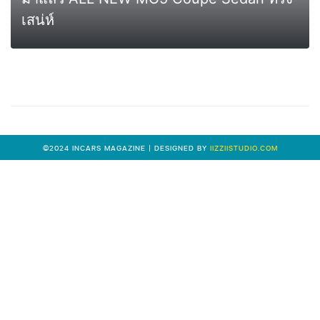
เสน่ห์
0
MORE
©2024 INCARS MAGAZINE | DESIGNED BY
IIZZIISTUDIO.COM