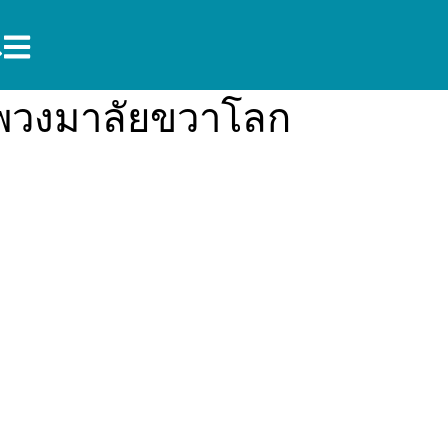
พวงมาลัยขวาโลก