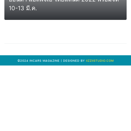
10-13 มี.ค.
0
MORE
©2024 INCARS MAGAZINE | DESIGNED BY
IIZZIISTUDIO.COM