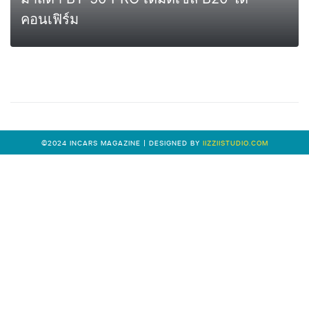
คอนเฟิร์ม
0
MORE
©2024 INCARS MAGAZINE | DESIGNED BY
IIZZIISTUDIO.COM