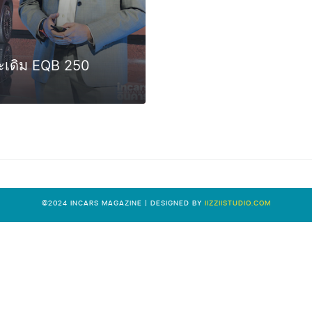
ระเดิม EQB 250
©2024 INCARS MAGAZINE | DESIGNED BY
IIZZIISTUDIO.COM