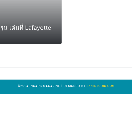
่น เด่นที่ Lafayette
0
©2024 INCARS MAGAZINE | DESIGNED BY
IIZZIISTUDIO.COM