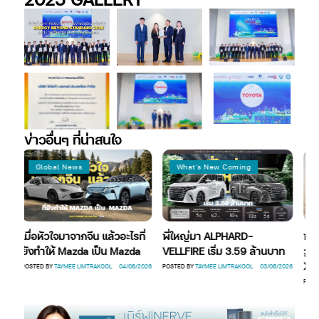
ข่าวอื่นๆ ที่น่าสนใจ
Global News
What's New Coming
What's N
่อหัวใจมาจากจีน แล้วอะไรที่
พี่ใหญ่มา ALPHARD-
ฟอร์ด แนะน
งทำให้ Mazda เป็น Mazda
VELLFIRE เริ่ม 3.59 ล้านบาท
วูล์ฟแทรค 
XLS-Wildt
TED BY
TAYMEE LIMTRAKOOL
04/08/2026
POSTED BY
TAYMEE LIMTRAKOOL
03/08/2026
POSTED BY
TAYME